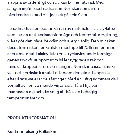
slappna av ordentligt och du kan bli mer utvilad. Med
sängen ingår bäddmadrassen Norrskär som är en
bäddmadrass med en tjocklek på hela 9 cm.
I bäddmadrassen består kärnan av materialet Talalay-latex
som har en unik andningsförmåga och temperaturreglering,
vilket gör den både bekväm och allergivänlig. Den minskar
dessutom risken för kvalster med upp till 70% jämfört med
andra material. Talalay-latexens tryckavlastande förmåga
ger en tryckfri support som håller ryggraden rak och
minskar kroppens rörelse i sängen. Norrskär passar särskilt
väl i det nordiska klimatet eftersom den går att anpassa
efter årets varierande säsonger. Med en luftig sommarsida i
bomull och en värmande vintersida i fårull hjälper
madrassen dig och din säng att hålla en behaglig
temperatur året om.
PRODUKTINFORMATION
Kontinentalsäng Belleskär