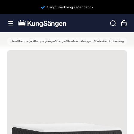
Sängtillverkning i egen fabrik
Hem
Kampanjer
Kampanjsängar
Sängar
Kontinentalsängar
Belleskär Dubbelsäng