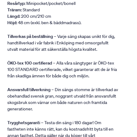
Resårtyp:
Minipocket/pocket/bonell
Träram:
Standard
Längd:
200 cm/210 cm
Höjd:
48 cm (exkl. ben & bäddmadrass).
Tillverkas på beställning
– Varje säng skapas unikt för dig,
handtillverkad i vår fabrik i Enköping med omsorgsfullt
utvalt material för att säkerställa högsta kvalitet.
ÖKO-tex 100 certifierad
– Alla våra sängtyger är ÖKO-tex
100 STANDARD certifierade, vilket garanterar att de är fria
från skadliga ämnen för både dig och miljön.
Ansvarsfull tillverkning
– Din sängs stomme är tillverkad av
obehandlad svensk gran, noggrant utvald från ansvarsfullt
skogsbruk som värnar om både naturen och framtida
generationer.
Trygghetsgaranti
– Testa din säng i 180 dagar! Om
fastheten inte känns rätt, kan du kostnadsfritt byta till en
annan fasthet. Detta gäller när du köper till vårt