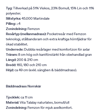
Tyg:
Tillverkad på 51% Viskos, 23% Bomull, 15% Lin och 11%
polyester.
Slitstyrka:
45.000 Martindale
Pilling:
≥4
Zonindelning:
Femzon
Resårtyp (mellanmadrass):
Pocketresår med Femzon
teknologi, stålbandsram och extra kraftiga hörnfjädrar för
ökad stabilitet.
Underrede:
Dubbla resårlager med komfortzon för axlar
Träram:
8 cm hög och kantförstärkt från obehandlad gran
Längd:
200 & 210 cm
Bredd:
160, 180 och 210 cm
Höjd:
ca 49 cm (exkl. sängben & bäddmadrass).
Bäddmadrass Norrskär
Tjocklek:
ca 11 cm
Material:
Vita Talalay naturlatex, bomull/ull
Zonindelning:
Femzon för mjuk axelkomfort.