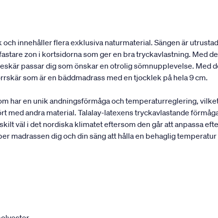
och innehåller flera exklusiva naturmaterial. Sängen är utrustad
astare zon i kortsidorna som ger en bra tryckavlastning. Med de 
elleskär passar dig som önskar en otrolig sömnupplevelse. Med d
rrskär som är en bäddmadrass med en tjocklek på hela 9 cm.
som har en unik andningsförmåga och temperaturreglering, vilke
rt med andra material. Talalay-latexens tryckavlastande förmåga
ilt väl i det nordiska klimatet eftersom den går att anpassa efte
per madrassen dig och din säng att hålla en behaglig temperatur
olyester.