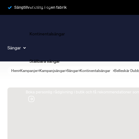
Ramsängar
Sängtillverkning i egen fabrik
Kontinentalsängar
Sängar
Ställbara sängar
Hem
Kampanjer
Kampanjsängar
Sängar
Kontinentalsängar
Belleskär Dub
Boka Sängexpert
Boka personlig rådgivning i butik och få rekommendationer som 