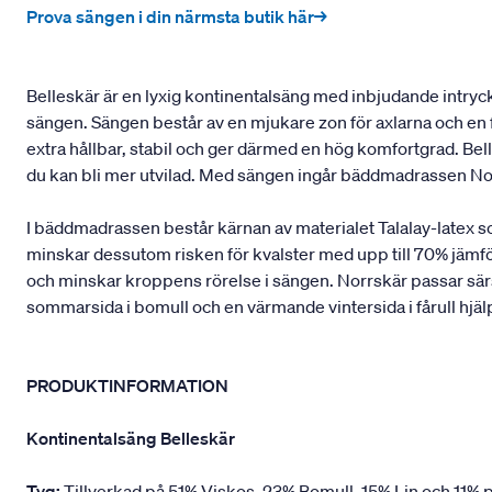
Prova sängen i din närmsta butik här→
Belleskär är en lyxig kontinentalsäng med inbjudande intryck 
sängen. Sängen består av en mjukare zon för axlarna och en f
extra hållbar, stabil och ger därmed en hög komfortgrad. B
du kan bli mer utvilad. Med sängen ingår bäddmadrassen No
I bäddmadrassen består kärnan av materialet Talalay-latex 
minskar dessutom risken för kvalster med upp till 70% jämfö
och minskar kroppens rörelse i sängen. Norrskär passar särsk
sommarsida i bomull och en värmande vintersida i fårull hjäl
PRODUKTINFORMATION
Kontinentalsäng Belleskär
Tyg:
Tillverkad på 51% Viskos, 23% Bomull, 15% Lin och 11% p