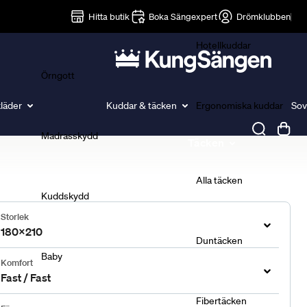
Lakan
Hitta butik
Boka Sängexpert
Drömklubben
Hotellkuddar
Örngott
läder
Kuddar & täcken
Ergonomiska kuddar
Sov
Madrasskydd
Täcken
Alla täcken
Kuddskydd
Storlek
180x210
Duntäcken
Baby
Komfort
Fast / Fast
Fibertäcken