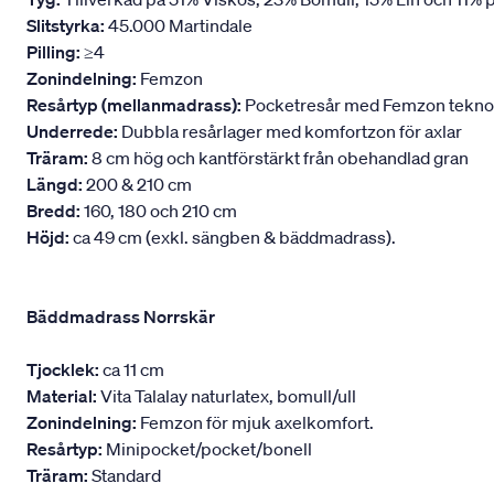
Slitstyrka:
45.000 Martindale
Pilling:
≥4
Zonindelning:
Femzon
Resårtyp (mellanmadrass):
Pocketresår med Femzon teknologi
Underrede:
Dubbla resårlager med komfortzon för axlar
Träram:
8 cm hög och kantförstärkt från obehandlad gran
Längd:
200 & 210 cm
Bredd:
160, 180 och 210 cm
Höjd:
ca 49 cm (exkl. sängben & bäddmadrass).
Bäddmadrass Norrskär
Tjocklek:
ca 11 cm
Material:
Vita Talalay naturlatex, bomull/ull
Zonindelning:
Femzon för mjuk axelkomfort.
Resårtyp:
Minipocket/pocket/bonell
Träram:
Standard