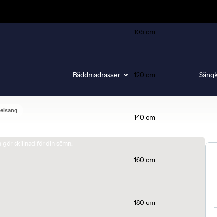
105 cm
Bäddmadrasser
120 cm
Sängk
belsäng
140 cm
gör skillnad för din sömn.
160 cm
180 cm