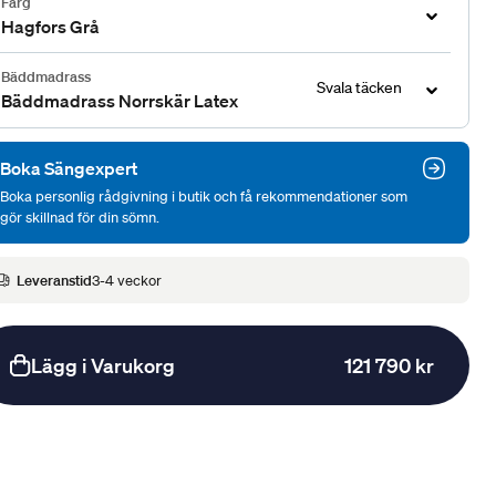
Färg
Hagfors Grå
Bäddmadrass
Svala täcken
Bäddmadrass Norrskär Latex
Boka Sängexpert
Boka personlig rådgivning i butik och få rekommendationer som
gör skillnad för din sömn.
Leveranstid
3-4 veckor
Lägg i Varukorg
121 790 kr