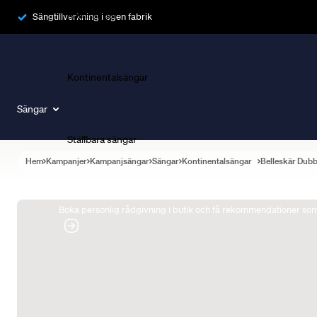
Ramsängar
Sängtillverkning i egen fabrik
Kontinentalsängar
Sängar
Ställbara sängar
Hem
Kampanjer
Kampanjsängar
Sängar
Kontinentalsängar
Belleskär Dub
Boka Sängexpert
Boka personlig rådgivning i butik och få rekommendationer som 