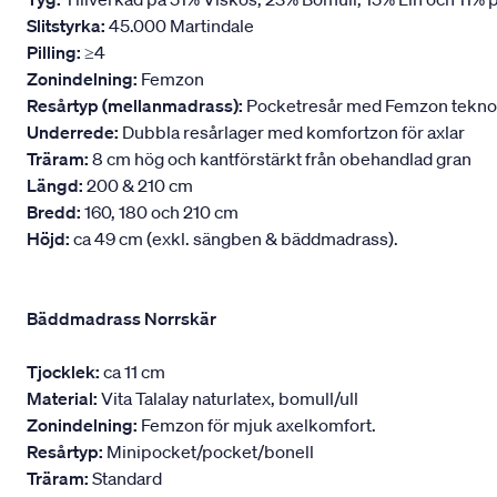
Slitstyrka:
45.000 Martindale
Pilling:
≥4
Zonindelning:
Femzon
Resårtyp (mellanmadrass):
Pocketresår med Femzon teknologi
Underrede:
Dubbla resårlager med komfortzon för axlar
Träram:
8 cm hög och kantförstärkt från obehandlad gran
Längd:
200 & 210 cm
Bredd:
160, 180 och 210 cm
Höjd:
ca 49 cm (exkl. sängben & bäddmadrass).
Bäddmadrass Norrskär
Tjocklek:
ca 11 cm
Material:
Vita Talalay naturlatex, bomull/ull
Zonindelning:
Femzon för mjuk axelkomfort.
Resårtyp:
Minipocket/pocket/bonell
Träram:
Standard