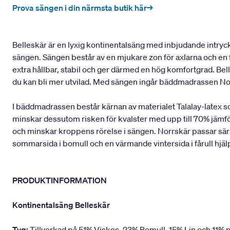
Prova sängen i din närmsta butik här→
Belleskär är en lyxig kontinentalsäng med inbjudande intryck 
sängen. Sängen består av en mjukare zon för axlarna och en f
extra hållbar, stabil och ger därmed en hög komfortgrad. B
du kan bli mer utvilad. Med sängen ingår bäddmadrassen No
I bäddmadrassen består kärnan av materialet Talalay-latex 
minskar dessutom risken för kvalster med upp till 70% jämfö
och minskar kroppens rörelse i sängen. Norrskär passar särsk
sommarsida i bomull och en värmande vintersida i fårull hjäl
PRODUKTINFORMATION
Kontinentalsäng Belleskär
Tyg:
Tillverkad på 51% Viskos, 23% Bomull, 15% Lin och 11% p