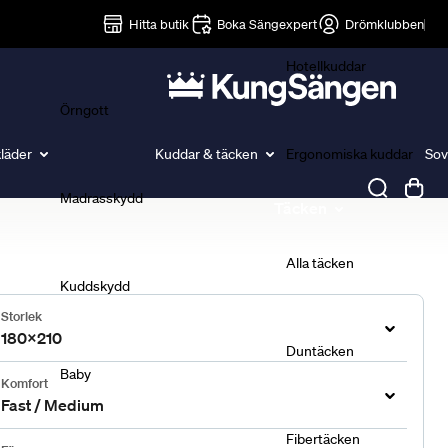
Lakan
Hitta butik
Boka Sängexpert
Drömklubben
Hotellkuddar
Örngott
läder
Kuddar & täcken
Ergonomiska kuddar
Sov
Madrasskydd
Täcken
Alla täcken
Kuddskydd
Storlek
180x210
Duntäcken
Baby
Komfort
Fast / Medium
Fibertäcken