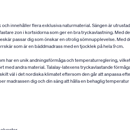
och innehåller flera exklusiva naturmaterial. Sängen är utrustad
astare zon i kortsidorna som ger en bra tryckavlastning. Med de 
elleskär passar dig som önskar en otrolig sömnupplevelse. Med d
rrskär som är en bäddmadrass med en tjocklek på hela 9 cm.
som har en unik andningsförmåga och temperaturreglering, vilke
rt med andra material. Talalay-latexens tryckavlastande förmåga
ilt väl i det nordiska klimatet eftersom den går att anpassa efte
per madrassen dig och din säng att hålla en behaglig temperatur
olyester.