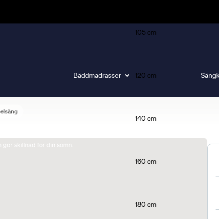
105 cm
Bäddmadrasser
120 cm
Sängk
belsäng
140 cm
gör skillnad för din sömn.
160 cm
180 cm