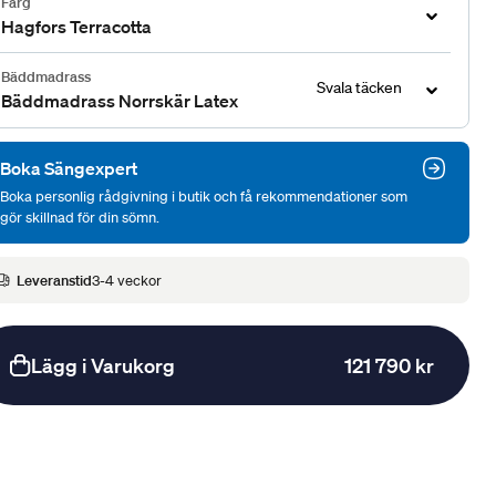
Färg
Hagfors Terracotta
Bäddmadrass
Svala täcken
Bäddmadrass Norrskär Latex
Boka Sängexpert
Boka personlig rådgivning i butik och få rekommendationer som
gör skillnad för din sömn.
Leveranstid
3-4 veckor
Lägg i Varukorg
121 790 kr