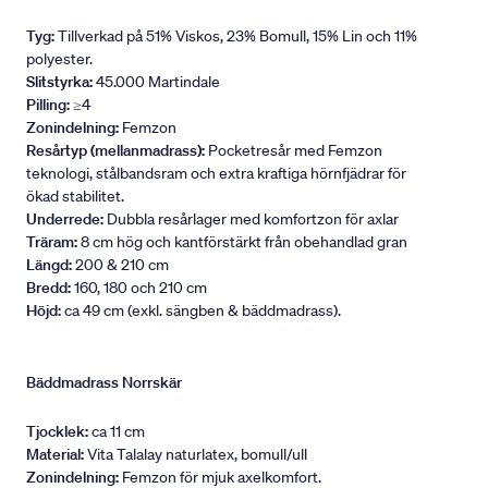
Tyg:
Tillverkad på 51% Viskos, 23% Bomull, 15% Lin och 11%
polyester.
Slitstyrka:
45.000 Martindale
Pilling:
≥4
Zonindelning:
Femzon
Resårtyp (mellanmadrass):
Pocketresår med Femzon
teknologi, stålbandsram och extra kraftiga hörnfjädrar för
ökad stabilitet.
Underrede:
Dubbla resårlager med komfortzon för axlar
Träram:
8 cm hög och kantförstärkt från obehandlad gran
Längd:
200 & 210 cm
Bredd:
160, 180 och 210 cm
Höjd:
ca 49 cm (exkl. sängben & bäddmadrass).
Bäddmadrass Norrskär
Tjocklek:
ca 11 cm
Material:
Vita Talalay naturlatex, bomull/ull
Zonindelning:
Femzon för mjuk axelkomfort.