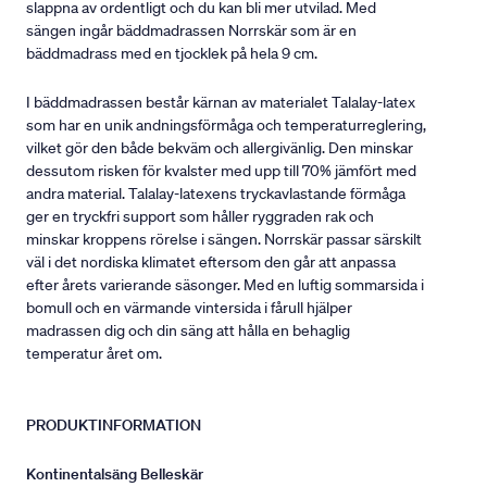
slappna av ordentligt och du kan bli mer utvilad. Med
sängen ingår bäddmadrassen Norrskär som är en
bäddmadrass med en tjocklek på hela 9 cm.
I bäddmadrassen består kärnan av materialet Talalay-latex
som har en unik andningsförmåga och temperaturreglering,
vilket gör den både bekväm och allergivänlig. Den minskar
dessutom risken för kvalster med upp till 70% jämfört med
andra material. Talalay-latexens tryckavlastande förmåga
ger en tryckfri support som håller ryggraden rak och
minskar kroppens rörelse i sängen. Norrskär passar särskilt
väl i det nordiska klimatet eftersom den går att anpassa
efter årets varierande säsonger. Med en luftig sommarsida i
bomull och en värmande vintersida i fårull hjälper
madrassen dig och din säng att hålla en behaglig
temperatur året om.
PRODUKTINFORMATION
Kontinentalsäng Belleskär