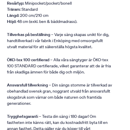
Resårtyp:
Minipocket/pocket/bonell
Träram:
Standard
Längd:
200 cm/210 cm
Höjd:
48 cm (exkl. ben & bäddmadrass).
Tillverkas på beställning
– Varje säng skapas unikt för dig,
handtillverkad i vår fabrik i Enköping med omsorgsfullt
utvalt material för att säkerställa högsta kvalitet.
ÖKO-tex 100 certifierad
– Alla våra sängtyger är ÖKO-tex
100 STANDARD certifierade, vilket garanterar att de är fria
från skadliga ämnen för både dig och miljön.
Ansvarsfull tillverkning
– Din sängs stomme är tillverkad av
obehandlad svensk gran, noggrant utvald från ansvarsfullt
skogsbruk som värnar om både naturen och framtida
generationer.
Trygghetsgaranti
– Testa din säng i 180 dagar! Om
fastheten inte känns rätt, kan du kostnadsfritt byta till en
annan fasthet. Detta gäller när du köper till vårt