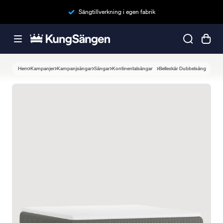
Sängtillverkning i egen fabrik
Hem
Kampanjer
Kampanjsängar
Sängar
Kontinentalsängar
Belleskär Dubbelsäng