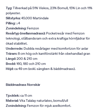
Tyg:
Tillverkad på 51% Viskos, 23% Bomull, 15% Lin och 11%
polyester.
Slitstyrka:
45.000 Martindale
Pilling:
≥4
Zonindelning:
Femzon
Resårtyp (mellanmadrass):
Pocketresår med Femzon
teknologi, stålbandsram och extra kraftiga hörnfjädrar för
ökad stabilitet.
Underrede:
Dubbla resårlager med komfortzon för axlar
Träram:
8 cm hög och kantförstärkt från obehandlad gran
Längd:
200 & 210 cm
Bredd:
160, 180 och 210 cm
Höjd:
ca 49 cm (exkl. sängben & bäddmadrass).
Bäddmadrass Norrskär
Tjocklek:
ca 11 cm
Material:
Vita Talalay naturlatex, bomull/ull
Zonindelning:
Femzon för mjuk axelkomfort.