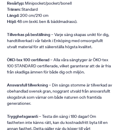
Resårtyp:
Minipocket/pocket/bonell
Träram:
Standard
Längd:
200 cm/210 cm
Höjd:
48 cm (exkl. ben & bäddmadrass).
Tillverkas på beställning
– Varje säng skapas unikt för dig,
handtillverkad i vår fabrik i Enköping med omsorgsfullt
utvalt material för att säkerställa högsta kvalitet.
ÖKO-tex 100 certifierad
– Alla våra sängtyger är ÖKO-tex
100 STANDARD certifierade, vilket garanterar att de är fria
från skadliga ämnen för både dig och miljön.
Ansvarsfull tillverkning
– Din sängs stomme är tillverkad av
obehandlad svensk gran, noggrant utvald från ansvarsfullt
skogsbruk som värnar om både naturen och framtida
generationer.
Trygghetsgaranti
– Testa din säng i 180 dagar! Om
fastheten inte känns rätt, kan du kostnadsfritt byta till en
annan fasthet. Detta gäller när du köper till vårt