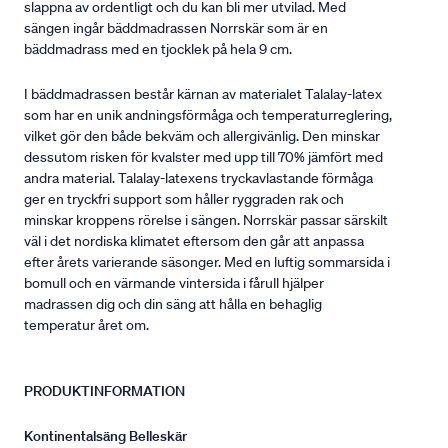
slappna av ordentligt och du kan bli mer utvilad. Med
sängen ingår bäddmadrassen Norrskär som är en
bäddmadrass med en tjocklek på hela 9 cm.
I bäddmadrassen består kärnan av materialet Talalay-latex
som har en unik andningsförmåga och temperaturreglering,
vilket gör den både bekväm och allergivänlig. Den minskar
dessutom risken för kvalster med upp till 70% jämfört med
andra material. Talalay-latexens tryckavlastande förmåga
ger en tryckfri support som håller ryggraden rak och
minskar kroppens rörelse i sängen. Norrskär passar särskilt
väl i det nordiska klimatet eftersom den går att anpassa
efter årets varierande säsonger. Med en luftig sommarsida i
bomull och en värmande vintersida i fårull hjälper
madrassen dig och din säng att hålla en behaglig
temperatur året om.
PRODUKTINFORMATION
Kontinentalsäng Belleskär