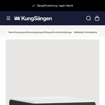
Sängtillverkning i egen fabrik
Hem
Kampanjer
Kampanjsängar
Sängar
Kontinentalsängar
Belleskär Dubbelsäng