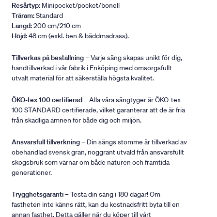
Resårtyp:
Minipocket/pocket/bonell
Träram:
Standard
Längd:
200 cm/210 cm
Höjd:
48 cm (exkl. ben & bäddmadrass).
Tillverkas på beställning
– Varje säng skapas unikt för dig,
handtillverkad i vår fabrik i Enköping med omsorgsfullt
utvalt material för att säkerställa högsta kvalitet.
ÖKO-tex 100 certifierad
– Alla våra sängtyger är ÖKO-tex
100 STANDARD certifierade, vilket garanterar att de är fria
från skadliga ämnen för både dig och miljön.
Ansvarsfull tillverkning
– Din sängs stomme är tillverkad av
obehandlad svensk gran, noggrant utvald från ansvarsfullt
skogsbruk som värnar om både naturen och framtida
generationer.
Trygghetsgaranti
– Testa din säng i 180 dagar! Om
fastheten inte känns rätt, kan du kostnadsfritt byta till en
annan fasthet. Detta gäller när du köper till vårt