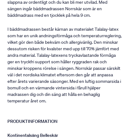
slappna av ordentligt och du kan bli mer utvilad. Med
sängen ingår bäddmadrassen Norrskär som är en
bäddmadrass med en tjocklek på hela 9 cm.
I bäddmadrassen består kärnan av materialet Talalay-latex
som har en unik andningsförmåga och temperaturreglering,
vilket gör den både bekväm och allergivänlig. Den minskar
dessutom risken för kvalster med upp till 70% jämfört med
andra material. Talalay-latexens tryckavlastande förmåga
ger en tryckfri support som håller ryggraden rak och
minskar kroppens rörelse i sängen. Norrskär passar särskilt
väl i det nordiska klimatet eftersom den går att anpassa
efter årets varierande säsonger. Med en luftig sommarsida i
bomull och en värmande vintersida i fårull hjälper
madrassen dig och din säng att hålla en behaglig
temperatur året om.
PRODUKTINFORMATION
Kontinentalsäng Belleskär