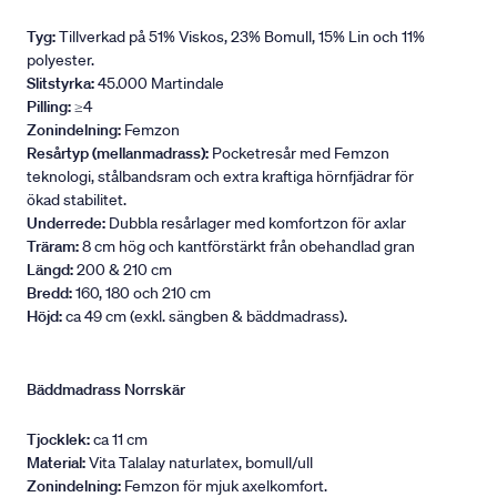
Tyg:
Tillverkad på 51% Viskos, 23% Bomull, 15% Lin och 11%
polyester.
Slitstyrka:
45.000 Martindale
Pilling:
≥4
Zonindelning:
Femzon
Resårtyp (mellanmadrass):
Pocketresår med Femzon
teknologi, stålbandsram och extra kraftiga hörnfjädrar för
ökad stabilitet.
Underrede:
Dubbla resårlager med komfortzon för axlar
Träram:
8 cm hög och kantförstärkt från obehandlad gran
Längd:
200 & 210 cm
Bredd:
160, 180 och 210 cm
Höjd:
ca 49 cm (exkl. sängben & bäddmadrass).
Bäddmadrass Norrskär
Tjocklek:
ca 11 cm
Material:
Vita Talalay naturlatex, bomull/ull
Zonindelning:
Femzon för mjuk axelkomfort.