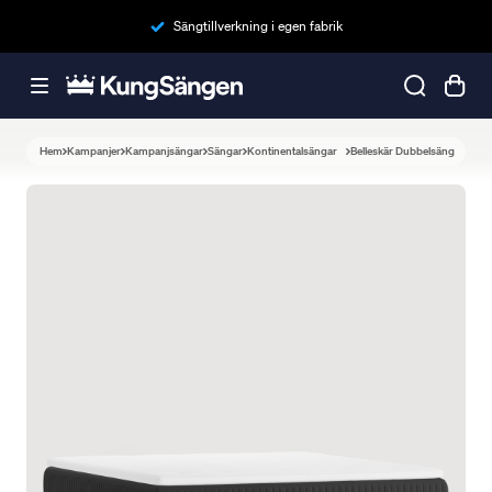
Sängtillverkning i egen fabrik
Hem
Kampanjer
Kampanjsängar
Sängar
Kontinentalsängar
Belleskär Dubbelsäng