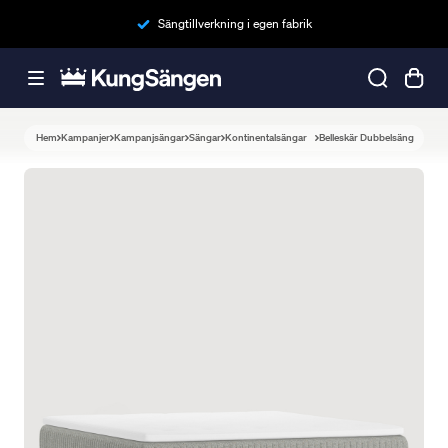
Sängtillverkning i egen fabrik
Hem
Kampanjer
Kampanjsängar
Sängar
Kontinentalsängar
Belleskär Dubbelsäng