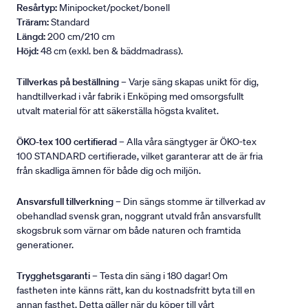
Resårtyp:
Minipocket/pocket/bonell
Träram:
Standard
Längd:
200 cm/210 cm
Höjd:
48 cm (exkl. ben & bäddmadrass).
Tillverkas på beställning
– Varje säng skapas unikt för dig,
handtillverkad i vår fabrik i Enköping med omsorgsfullt
utvalt material för att säkerställa högsta kvalitet.
ÖKO-tex 100 certifierad
– Alla våra sängtyger är ÖKO-tex
100 STANDARD certifierade, vilket garanterar att de är fria
från skadliga ämnen för både dig och miljön.
Ansvarsfull tillverkning
– Din sängs stomme är tillverkad av
obehandlad svensk gran, noggrant utvald från ansvarsfullt
skogsbruk som värnar om både naturen och framtida
generationer.
Trygghetsgaranti
– Testa din säng i 180 dagar! Om
fastheten inte känns rätt, kan du kostnadsfritt byta till en
annan fasthet. Detta gäller när du köper till vårt