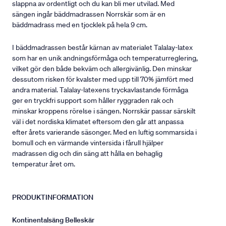
slappna av ordentligt och du kan bli mer utvilad. Med
sängen ingår bäddmadrassen Norrskär som är en
bäddmadrass med en tjocklek på hela 9 cm.
I bäddmadrassen består kärnan av materialet Talalay-latex
som har en unik andningsförmåga och temperaturreglering,
vilket gör den både bekväm och allergivänlig. Den minskar
dessutom risken för kvalster med upp till 70% jämfört med
andra material. Talalay-latexens tryckavlastande förmåga
ger en tryckfri support som håller ryggraden rak och
minskar kroppens rörelse i sängen. Norrskär passar särskilt
väl i det nordiska klimatet eftersom den går att anpassa
efter årets varierande säsonger. Med en luftig sommarsida i
bomull och en värmande vintersida i fårull hjälper
madrassen dig och din säng att hålla en behaglig
temperatur året om.
PRODUKTINFORMATION
Kontinentalsäng Belleskär