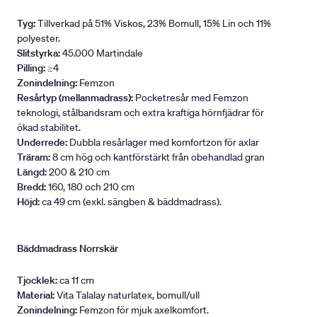
Tyg:
Tillverkad på 51% Viskos, 23% Bomull, 15% Lin och 11%
polyester.
Slitstyrka:
45.000 Martindale
Pilling:
≥4
Zonindelning:
Femzon
Resårtyp (mellanmadrass):
Pocketresår med Femzon
teknologi, stålbandsram och extra kraftiga hörnfjädrar för
ökad stabilitet.
Underrede:
Dubbla resårlager med komfortzon för axlar
Träram:
8 cm hög och kantförstärkt från obehandlad gran
Längd:
200 & 210 cm
Bredd:
160, 180 och 210 cm
Höjd:
ca 49 cm (exkl. sängben & bäddmadrass).
Bäddmadrass Norrskär
Tjocklek:
ca 11 cm
Material:
Vita Talalay naturlatex, bomull/ull
Zonindelning:
Femzon för mjuk axelkomfort.