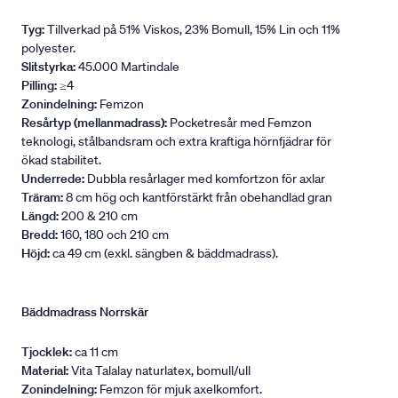
Tyg:
Tillverkad på 51% Viskos, 23% Bomull, 15% Lin och 11%
polyester.
Slitstyrka:
45.000 Martindale
Pilling:
≥4
Zonindelning:
Femzon
Resårtyp (mellanmadrass):
Pocketresår med Femzon
teknologi, stålbandsram och extra kraftiga hörnfjädrar för
ökad stabilitet.
Underrede:
Dubbla resårlager med komfortzon för axlar
Träram:
8 cm hög och kantförstärkt från obehandlad gran
Längd:
200 & 210 cm
Bredd:
160, 180 och 210 cm
Höjd:
ca 49 cm (exkl. sängben & bäddmadrass).
Bäddmadrass Norrskär
Tjocklek:
ca 11 cm
Material:
Vita Talalay naturlatex, bomull/ull
Zonindelning:
Femzon för mjuk axelkomfort.