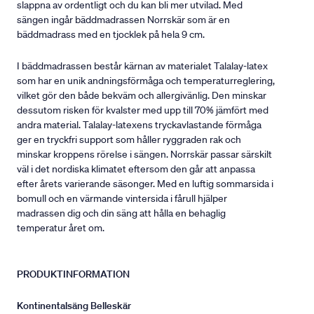
slappna av ordentligt och du kan bli mer utvilad. Med
sängen ingår bäddmadrassen Norrskär som är en
bäddmadrass med en tjocklek på hela 9 cm.
I bäddmadrassen består kärnan av materialet Talalay-latex
som har en unik andningsförmåga och temperaturreglering,
vilket gör den både bekväm och allergivänlig. Den minskar
dessutom risken för kvalster med upp till 70% jämfört med
andra material. Talalay-latexens tryckavlastande förmåga
ger en tryckfri support som håller ryggraden rak och
minskar kroppens rörelse i sängen. Norrskär passar särskilt
väl i det nordiska klimatet eftersom den går att anpassa
efter årets varierande säsonger. Med en luftig sommarsida i
bomull och en värmande vintersida i fårull hjälper
madrassen dig och din säng att hålla en behaglig
temperatur året om.
PRODUKTINFORMATION
Kontinentalsäng Belleskär