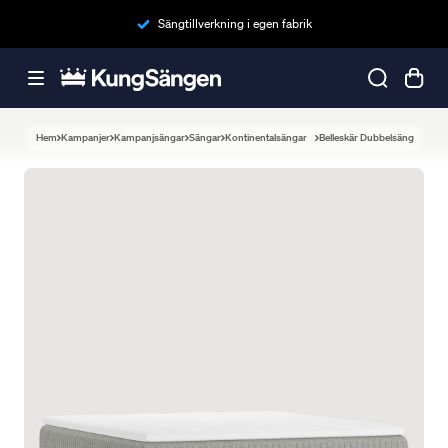
Sängtillverkning i egen fabrik
Hem
Kampanjer
Kampanjsängar
Sängar
Kontinentalsängar
Belleskär Dubbelsäng