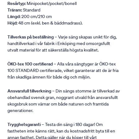
Resårtyp:
Minipocket/pocket/bonell
Träram:
Standard
Längd:
200 cm/210 cm
Höjd:
48 cm (exkl. ben & bäddmadrass).
Tillverkas på beställning
– Varje säng skapas unikt för dig,
handtillverkad i vår fabrik i Enköping med omsorgsfullt
utvalt material för att säkerställa högsta kvalitet.
ÖKO-tex 100 certifierad
– Alla våra sängtyger är ÖKO-tex
100 STANDARD certifierade, vilket garanterar att de är fria
från skadliga ämnen för både dig och miljön.
Ansvarsfull tillverkning
– Din sängs stomme är tillverkad av
obehandlad svensk gran, noggrant utvald från ansvarsfullt
skogsbruk som värnar om både naturen och framtida
generationer.
Trygghetsgaranti
– Testa din säng i 180 dagar! Om
fastheten inte känns rätt, kan du kostnadsfritt byta till en
annan fasthet. Detta gäller när du köper till vårt