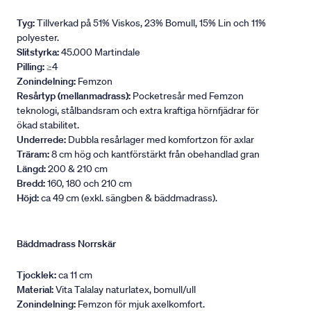
Tyg:
Tillverkad på 51% Viskos, 23% Bomull, 15% Lin och 11%
polyester.
Slitstyrka:
45.000 Martindale
Pilling:
≥4
Zonindelning:
Femzon
Resårtyp (mellanmadrass):
Pocketresår med Femzon
teknologi, stålbandsram och extra kraftiga hörnfjädrar för
ökad stabilitet.
Underrede:
Dubbla resårlager med komfortzon för axlar
Träram:
8 cm hög och kantförstärkt från obehandlad gran
Längd:
200 & 210 cm
Bredd:
160, 180 och 210 cm
Höjd:
ca 49 cm (exkl. sängben & bäddmadrass).
Bäddmadrass Norrskär
Tjocklek:
ca 11 cm
Material:
Vita Talalay naturlatex, bomull/ull
Zonindelning:
Femzon för mjuk axelkomfort.