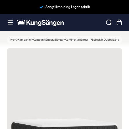
Sängtillverkning i egen fabrik
Hem
Kampanjer
Kampanjsängar
Sängar
Kontinentalsängar
Belleskär Dubbelsäng