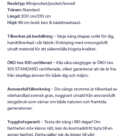
Resårtyp:
Minipocket/pocket/bonell
Träram:
Standard
Längd:
200 cm/210 cm
Höjd:
48 cm (exkl. ben & bäddmadrass).
Tillverkas på beställning
– Varje säng skapas unikt för dig,
handtillverkad i vår fabrik i Enköping med omsorgsfullt
utvalt material för att säkerställa högsta kvalitet.
ÖKO-tex 100 certifierad
– Alla våra sängtyger är ÖKO-tex
100 STANDARD certifierade, vilket garanterar att de är fria
från skadliga ämnen för både dig och miljön.
Ansvarsfull tillverkning
– Din sängs stomme är tillverkad av
obehandlad svensk gran, noggrant utvald från ansvarsfullt
skogsbruk som värnar om både naturen och framtida
generationer.
Trygghetsgaranti
– Testa din säng i 180 dagar! Om
fastheten inte känns rätt, kan du kostnadsfritt byta till en
annan fasthet. Detta gäller när du köper till vårt