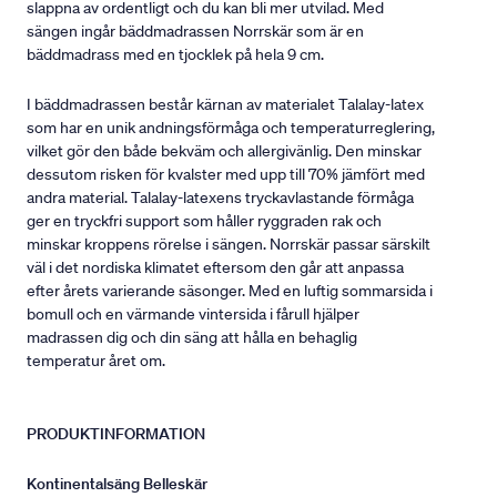
slappna av ordentligt och du kan bli mer utvilad. Med
sängen ingår bäddmadrassen Norrskär som är en
bäddmadrass med en tjocklek på hela 9 cm.
I bäddmadrassen består kärnan av materialet Talalay-latex
som har en unik andningsförmåga och temperaturreglering,
vilket gör den både bekväm och allergivänlig. Den minskar
dessutom risken för kvalster med upp till 70% jämfört med
andra material. Talalay-latexens tryckavlastande förmåga
ger en tryckfri support som håller ryggraden rak och
minskar kroppens rörelse i sängen. Norrskär passar särskilt
väl i det nordiska klimatet eftersom den går att anpassa
efter årets varierande säsonger. Med en luftig sommarsida i
bomull och en värmande vintersida i fårull hjälper
madrassen dig och din säng att hålla en behaglig
temperatur året om.
PRODUKTINFORMATION
Kontinentalsäng Belleskär