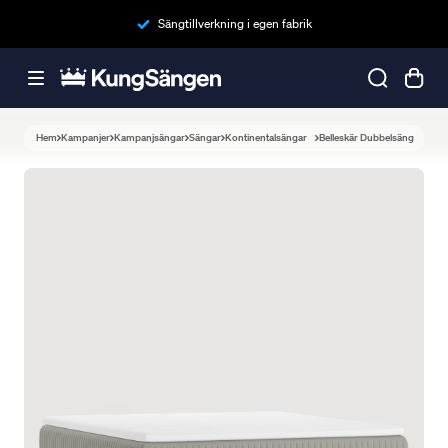
Sängtillverkning i egen fabrik
Hem
Kampanjer
Kampanjsängar
Sängar
Kontinentalsängar
Belleskär Dubbelsäng