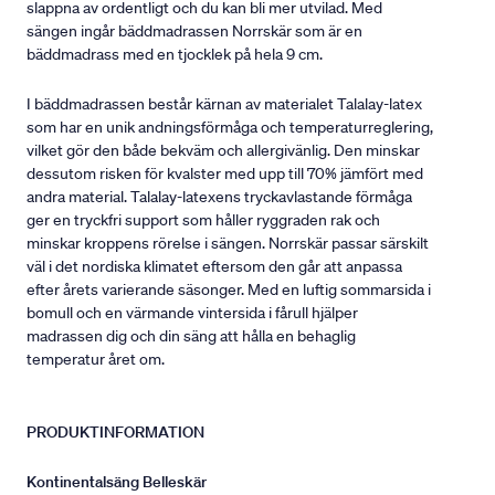
slappna av ordentligt och du kan bli mer utvilad. Med
sängen ingår bäddmadrassen Norrskär som är en
bäddmadrass med en tjocklek på hela 9 cm.
I bäddmadrassen består kärnan av materialet Talalay-latex
som har en unik andningsförmåga och temperaturreglering,
vilket gör den både bekväm och allergivänlig. Den minskar
dessutom risken för kvalster med upp till 70% jämfört med
andra material. Talalay-latexens tryckavlastande förmåga
ger en tryckfri support som håller ryggraden rak och
minskar kroppens rörelse i sängen. Norrskär passar särskilt
väl i det nordiska klimatet eftersom den går att anpassa
efter årets varierande säsonger. Med en luftig sommarsida i
bomull och en värmande vintersida i fårull hjälper
madrassen dig och din säng att hålla en behaglig
temperatur året om.
PRODUKTINFORMATION
Kontinentalsäng Belleskär