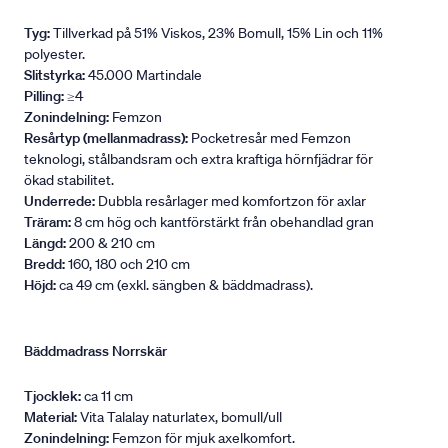
Tyg:
Tillverkad på 51% Viskos, 23% Bomull, 15% Lin och 11%
polyester.
Slitstyrka:
45.000 Martindale
Pilling:
≥4
Zonindelning:
Femzon
Resårtyp (mellanmadrass):
Pocketresår med Femzon
teknologi, stålbandsram och extra kraftiga hörnfjädrar för
ökad stabilitet.
Underrede:
Dubbla resårlager med komfortzon för axlar
Träram:
8 cm hög och kantförstärkt från obehandlad gran
Längd:
200 & 210 cm
Bredd:
160, 180 och 210 cm
Höjd:
ca 49 cm (exkl. sängben & bäddmadrass).
Bäddmadrass Norrskär
Tjocklek:
ca 11 cm
Material:
Vita Talalay naturlatex, bomull/ull
Zonindelning:
Femzon för mjuk axelkomfort.