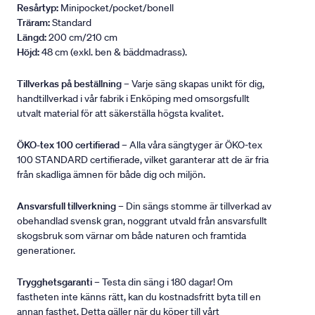
Resårtyp:
Minipocket/pocket/bonell
Träram:
Standard
Längd:
200 cm/210 cm
Höjd:
48 cm (exkl. ben & bäddmadrass).
Tillverkas på beställning
– Varje säng skapas unikt för dig,
handtillverkad i vår fabrik i Enköping med omsorgsfullt
utvalt material för att säkerställa högsta kvalitet.
ÖKO-tex 100 certifierad
– Alla våra sängtyger är ÖKO-tex
100 STANDARD certifierade, vilket garanterar att de är fria
från skadliga ämnen för både dig och miljön.
Ansvarsfull tillverkning
– Din sängs stomme är tillverkad av
obehandlad svensk gran, noggrant utvald från ansvarsfullt
skogsbruk som värnar om både naturen och framtida
generationer.
Trygghetsgaranti
– Testa din säng i 180 dagar! Om
fastheten inte känns rätt, kan du kostnadsfritt byta till en
annan fasthet. Detta gäller när du köper till vårt