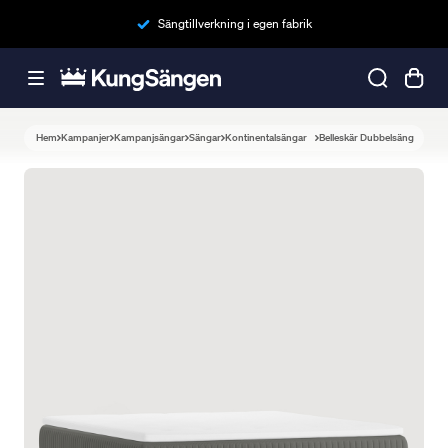
Sängtillverkning i egen fabrik
Hem
Kampanjer
Kampanjsängar
Sängar
Kontinentalsängar
Belleskär Dubbelsäng