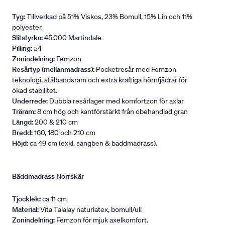
Tyg:
Tillverkad på 51% Viskos, 23% Bomull, 15% Lin och 11%
polyester.
Slitstyrka:
45.000 Martindale
Pilling:
≥4
Zonindelning:
Femzon
Resårtyp (mellanmadrass):
Pocketresår med Femzon
teknologi, stålbandsram och extra kraftiga hörnfjädrar för
ökad stabilitet.
Underrede:
Dubbla resårlager med komfortzon för axlar
Träram:
8 cm hög och kantförstärkt från obehandlad gran
Längd:
200 & 210 cm
Bredd:
160, 180 och 210 cm
Höjd:
ca 49 cm (exkl. sängben & bäddmadrass).
Bäddmadrass Norrskär
Tjocklek:
ca 11 cm
Material:
Vita Talalay naturlatex, bomull/ull
Zonindelning:
Femzon för mjuk axelkomfort.