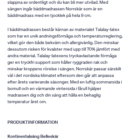
slappna av ordentligt och du kan bli mer utvilad. Med
sängen ingår bäddmadrassen Norrskär som är en
bäddmadrass med en tjocklek på hela 9 cm.
I bäddmadrassen består kärnan av materialet Talalay-latex
som har en unik andningsförmåga och temperaturreglering,
vilket gör den både bekväm och allergivänlig. Den minskar
dessutom risken för kvalster med upp till 70% jämfört med
andra material. Talalay-latexens tryckavlastande förmåga
ger en tryckfri support som håller ryggraden rak och
minskar kroppens rörelse i sängen. Norrskär passar särskilt
väl i det nordiska klimatet eftersom den går att anpassa
efter årets varierande säsonger. Med en luftig sommarsida i
bomull och en värmande vintersida i fårull hjälper
madrassen dig och din säng att hålla en behaglig
temperatur året om.
PRODUKTINFORMATION
Kontinentalsäng Belleskär