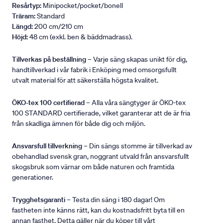
Resårtyp:
Minipocket/pocket/bonell
Träram:
Standard
Längd:
200 cm/210 cm
Höjd:
48 cm (exkl. ben & bäddmadrass).
Tillverkas på beställning
– Varje säng skapas unikt för dig,
handtillverkad i vår fabrik i Enköping med omsorgsfullt
utvalt material för att säkerställa högsta kvalitet.
ÖKO-tex 100 certifierad
– Alla våra sängtyger är ÖKO-tex
100 STANDARD certifierade, vilket garanterar att de är fria
från skadliga ämnen för både dig och miljön.
Ansvarsfull tillverkning
– Din sängs stomme är tillverkad av
obehandlad svensk gran, noggrant utvald från ansvarsfullt
skogsbruk som värnar om både naturen och framtida
generationer.
Trygghetsgaranti
– Testa din säng i 180 dagar! Om
fastheten inte känns rätt, kan du kostnadsfritt byta till en
annan fasthet. Detta gäller när du köper till vårt