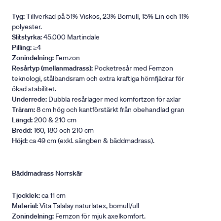
Tyg:
Tillverkad på 51% Viskos, 23% Bomull, 15% Lin och 11%
polyester.
Slitstyrka:
45.000 Martindale
Pilling:
≥4
Zonindelning:
Femzon
Resårtyp (mellanmadrass):
Pocketresår med Femzon
teknologi, stålbandsram och extra kraftiga hörnfjädrar för
ökad stabilitet.
Underrede:
Dubbla resårlager med komfortzon för axlar
Träram:
8 cm hög och kantförstärkt från obehandlad gran
Längd:
200 & 210 cm
Bredd:
160, 180 och 210 cm
Höjd:
ca 49 cm (exkl. sängben & bäddmadrass).
Bäddmadrass Norrskär
Tjocklek:
ca 11 cm
Material:
Vita Talalay naturlatex, bomull/ull
Zonindelning:
Femzon för mjuk axelkomfort.