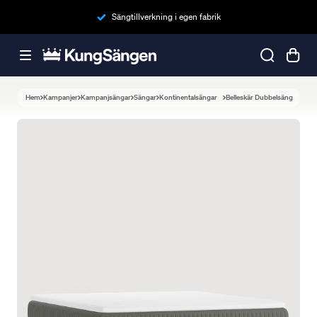
Sängtillverkning i egen fabrik
Hem
Kampanjer
Kampanjsängar
Sängar
Kontinentalsängar
Belleskär Dubbelsäng