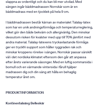
slappna av ordentligt och du kan bli mer utvilad. Med
sängen ingår bäddmadrassen Norrskär som är en
bäddmadrass med en tjocklek på hela 9 cm.
I bäddmadrassen består kärnan av materialet Talalay-latex
som har en unik andningsförmåga och temperaturreglering,
vilket gör den både bekväm och allergivänlig. Den minskar
dessutom risken för kvalster med upp till 70% jämfört med
andra material. Talalay-latexens tryckavlastande förmåga
ger en tryckfri support som håller ryggraden rak och
minskar kroppens rörelse i sängen. Norrskär passar särskilt
väl i det nordiska klimatet eftersom den går att anpassa
efter årets varierande säsonger. Med en luftig sommarsida i
bomull och en värmande vintersida i fårull hjälper
madrassen dig och din säng att hålla en behaglig
temperatur året om.
PRODUKTINFORMATION
Kontinentalsäng Belleskär