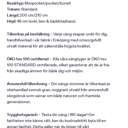
Resårtyp:
Minipocket/pocket/bonell
Träram:
Standard
Längd:
200 cm/210 cm
Höjd:
48 cm (exkl. ben & bäddmadrass).
Tillverkas på beställning
– Varje säng skapas unikt för dig,
handtillverkad i vår fabrik i Enköping med omsorgsfullt
utvalt material för att säkerställa högsta kvalitet.
ÖKO-tex 100 certifierad
– Alla våra sängtyger är ÖKO-tex
100 STANDARD certifierade, vilket garanterar att de är fria
från skadliga ämnen för både dig och miljön.
Ansvarsfull tillverkning
– Din sängs stomme är tillverkad av
obehandlad svensk gran, noggrant utvald från ansvarsfullt
skogsbruk som värnar om både naturen och framtida
generationer.
Trygghetsgaranti
– Testa din säng i 180 dagar! Om
fastheten inte känns rätt, kan du kostnadsfritt byta till en
annan fasthet. Detta gäller när du köper till vårt