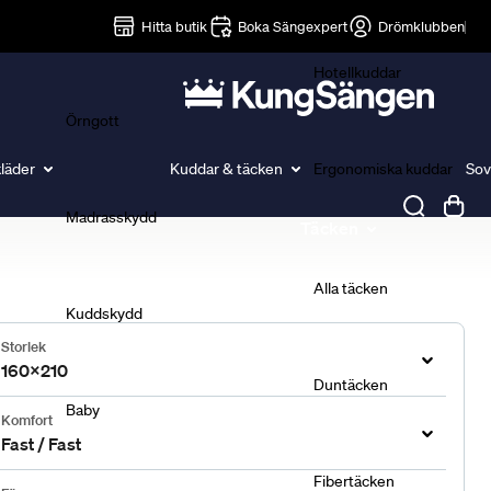
Lakan
Hitta butik
Boka Sängexpert
Drömklubben
Hotellkuddar
Örngott
läder
Kuddar & täcken
Ergonomiska kuddar
Sov
Madrasskydd
Täcken
Alla täcken
Kuddskydd
Storlek
160x210
Duntäcken
Baby
Komfort
Fast / Fast
Fibertäcken