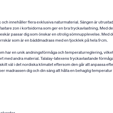
och innehåller flera exklusiva naturmaterial. Sängen är utrustad
astare zon i kortsidorna som ger en bra tryckavlastning. Med de 
elleskär passar dig som önskar en otrolig sömnupplevelse. Med d
rrskär som är en bäddmadrass med en tjocklek på hela 9 cm.
som har en unik andningsförmåga och temperaturreglering, vilke
rt med andra material. Talalay-latexens tryckavlastande förmåga
ilt väl i det nordiska klimatet eftersom den går att anpassa efte
per madrassen dig och din säng att hålla en behaglig temperatur
olyester.