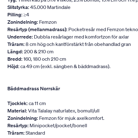
Slitstyrka:
45.000 Martindale
Pilling:
≥4
Zonindelning:
Femzon
Resårtyp (mellanmadrass):
Pocketresår med Femzon teknologi
Underrede:
Dubbla resårlager med komfortzon för axlar
Träram:
8 cm hög och kantförstärkt från obehandlad gran
Längd:
200 & 210 cm
Bredd:
160, 180 och 210 cm
Höjd:
ca 49 cm (exkl. sängben & bäddmadrass).
Bäddmadrass Norrskär
Tjocklek:
ca 11 cm
Material:
Vita Talalay naturlatex, bomull/ull
Zonindelning:
Femzon för mjuk axelkomfort.
Resårtyp:
Minipocket/pocket/bonell
Träram:
Standard