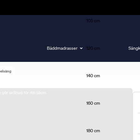
105 cm
Bäddmadrasser
120 cm
Sängk
belsäng
140 cm
gör skillnad för din sömn.
160 cm
180 cm