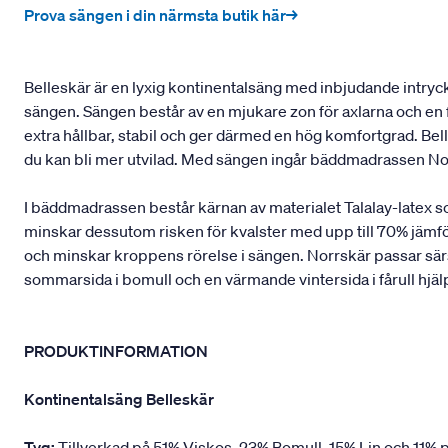
Prova sängen i din närmsta butik här→
Belleskär är en lyxig kontinentalsäng med inbjudande intryck 
sängen. Sängen består av en mjukare zon för axlarna och en f
extra hållbar, stabil och ger därmed en hög komfortgrad. B
du kan bli mer utvilad. Med sängen ingår bäddmadrassen No
I bäddmadrassen består kärnan av materialet Talalay-latex 
minskar dessutom risken för kvalster med upp till 70% jämfö
och minskar kroppens rörelse i sängen. Norrskär passar särsk
sommarsida i bomull och en värmande vintersida i fårull hjäl
PRODUKTINFORMATION
Kontinentalsäng Belleskär
Tyg:
Tillverkad på 51% Viskos, 23% Bomull, 15% Lin och 11% p