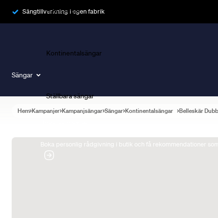
Ramsängar
Sängtillverkning i egen fabrik
Kontinentalsängar
Sängar
Ställbara sängar
Hem
Kampanjer
Kampanjsängar
Sängar
Kontinentalsängar
Belleskär Dub
Boka Sängexpert
Boka personlig rådgivning i butik och få rekommendationer som 