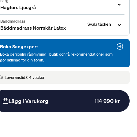
Färg
Hagfors Ljusgrå
Bäddmadrass
Svala täcken
Bäddmadrass Norrskär Latex
Boka Sängexpert
Boka personlig rådgivning i butik och få rekommendationer som
gör skillnad för din sömn.
Leveranstid
3-4 veckor
Lägg i Varukorg
114 990 kr