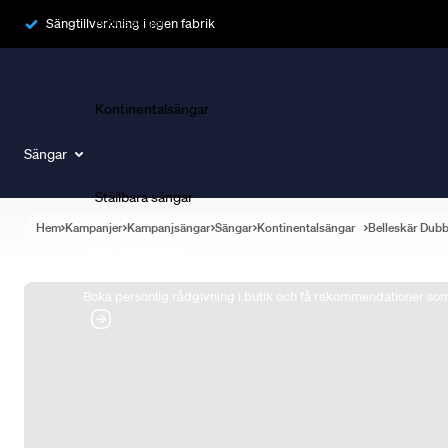
Ramsängar
Sängtillverkning i egen fabrik
Kontinentalsängar
Sängar
Ställbara sängar
Hem
Kampanjer
Kampanjsängar
Sängar
Kontinentalsängar
Belleskär Dub
Boka Sängexpert
Boka personlig rådgivning i butik och få rekommendationer som 