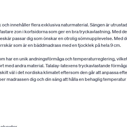
och innehåller flera exklusiva naturmaterial. Sängen är utrustad
astare zon i kortsidorna som ger en bra tryckavlastning. Med de 
elleskär passar dig som önskar en otrolig sömnupplevelse. Med d
rrskär som är en bäddmadrass med en tjocklek på hela 9 cm.
som har en unik andningsförmåga och temperaturreglering, vilke
rt med andra material. Talalay-latexens tryckavlastande förmåga
ilt väl i det nordiska klimatet eftersom den går att anpassa efte
per madrassen dig och din säng att hålla en behaglig temperatur
olyester.