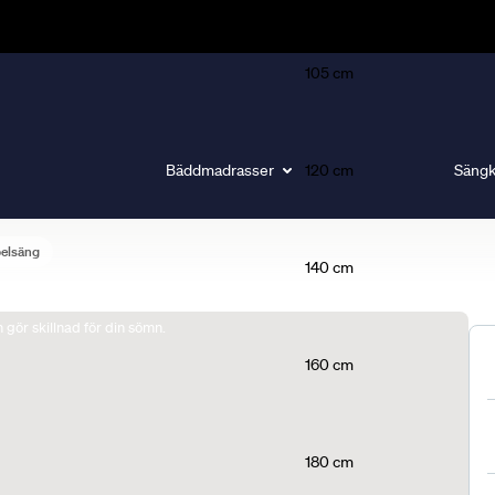
105 cm
Bäddmadrasser
120 cm
Sängk
belsäng
140 cm
gör skillnad för din sömn.
160 cm
180 cm