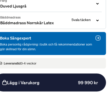
Färg
Duved Ljusgrå
Bäddmadrass
Svala täcken
Bäddmadrass Norrskär Latex
Boka Sängexpert
Boka personlig rådgivning i butik och få rekommendationer som
gör skillnad för din sömn.
Leveranstid
3-4 veckor
Lägg i Varukorg
99 990 kr