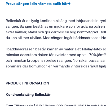
Prova sängen i din närmsta butik här→
Belleskär är en lyxig kontinentalsäng med inbjudande intryck 
sängen. Sängen består av en mjukare zon för axlarna och en f
extra hållbar, stabil och ger därmed en hög komfortgrad. B
du kan bli mer utvilad. Med sängen ingår bäddmadrassen No
I bäddmadrassen består kärnan av materialet Talalay-latex 
minskar dessutom risken för kvalster med upp till 70% jämfö
och minskar kroppens rörelse i sängen. Norrskär passar särsk
sommarsida i bomull och en värmande vintersida i fårull hjäl
PRODUKTINFORMATION
Kontinentalsäng Belleskär
Tyg:
Tillverkad på 51% Viskos, 23% Bomull, 15% Lin och 11% p