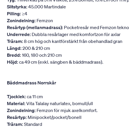
Slitstyrka:
45.000 Martindale
Pilling:
≥4
Zonindelning:
Femzon
Resårtyp (mellanmadrass):
Pocketresår med Femzon teknologi
Underrede:
Dubbla resårlager med komfortzon för axlar
Träram:
8 cm hög och kantförstärkt från obehandlad gran
Längd:
200 & 210 cm
Bredd:
160, 180 och 210 cm
Höjd:
ca 49 cm (exkl. sängben & bäddmadrass).
Bäddmadrass Norrskär
Tjocklek:
ca 11 cm
Material:
Vita Talalay naturlatex, bomull/ull
Zonindelning:
Femzon för mjuk axelkomfort.
Resårtyp:
Minipocket/pocket/bonell
Träram:
Standard