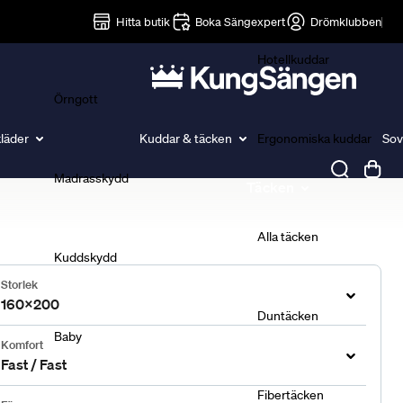
Lakan
Hitta butik
Boka Sängexpert
Drömklubben
Hotellkuddar
Örngott
läder
Kuddar & täcken
Ergonomiska kuddar
Sov
Madrasskydd
Täcken
Alla täcken
Kuddskydd
Storlek
160x200
Duntäcken
Baby
Komfort
Fast / Fast
Fibertäcken