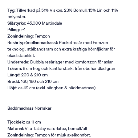
Tyg:
Tillverkad på 51% Viskos, 23% Bomull, 15% Lin och 11%
polyester.
Slitstyrka:
45.000 Martindale
Pilling:
≥4
Zonindelning:
Femzon
Resårtyp (mellanmadrass):
Pocketresår med Femzon
teknologi, stålbandsram och extra kraftiga hörnfjädrar för
ökad stabilitet.
Underrede:
Dubbla resårlager med komfortzon för axlar
Träram:
8 cm hög och kantförstärkt från obehandlad gran
Längd:
200 & 210 cm
Bredd:
160, 180 och 210 cm
Höjd:
ca 49 cm (exkl. sängben & bäddmadrass).
Bäddmadrass Norrskär
Tjocklek:
ca 11 cm
Material:
Vita Talalay naturlatex, bomull/ull
Zonindelning:
Femzon för mjuk axelkomfort.