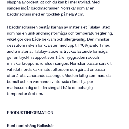
slappna av ordentligt och du kan bli mer utvilad. Med
sängen ingår bäddmadrassen Norrskär som är en
bäddmadrass med en tjocklek på hela 9 cm.
I bäddmadrassen består kärnan av materialet Talalay-latex
som har en unik andningsförmåga och temperaturreglering,
vilket gör den både bekväm och allergivänlig. Den minskar
dessutom risken för kvalster med upp till 70% jämfört med
andra material. Talalay-latexens tryckavlastande förmåga
ger en tryckfri support som håller ryggraden rak och
minskar kroppens rörelse i sängen. Norrskär passar särskilt
väl i det nordiska klimatet eftersom den går att anpassa
efter årets varierande säsonger. Med en luftig sommarsida i
bomull och en värmande vintersida i fårull hjälper
madrassen dig och din säng att hålla en behaglig
temperatur året om.
PRODUKTINFORMATION
Kontinentalsäng Belleskär