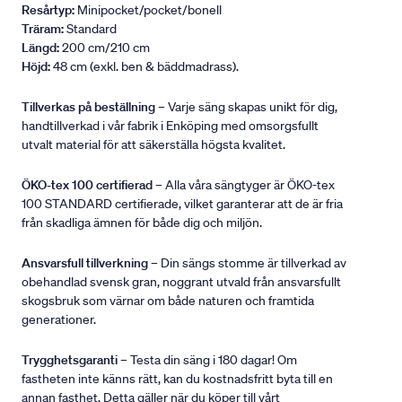
Resårtyp:
Minipocket/pocket/bonell
Träram:
Standard
Längd:
200 cm/210 cm
Höjd:
48 cm (exkl. ben & bäddmadrass).
Tillverkas på beställning
– Varje säng skapas unikt för dig,
handtillverkad i vår fabrik i Enköping med omsorgsfullt
utvalt material för att säkerställa högsta kvalitet.
ÖKO-tex 100 certifierad
– Alla våra sängtyger är ÖKO-tex
100 STANDARD certifierade, vilket garanterar att de är fria
från skadliga ämnen för både dig och miljön.
Ansvarsfull tillverkning
– Din sängs stomme är tillverkad av
obehandlad svensk gran, noggrant utvald från ansvarsfullt
skogsbruk som värnar om både naturen och framtida
generationer.
Trygghetsgaranti
– Testa din säng i 180 dagar! Om
fastheten inte känns rätt, kan du kostnadsfritt byta till en
annan fasthet. Detta gäller när du köper till vårt