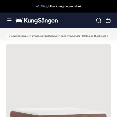
Sängtillverkning i egen fabrik
Hem
Kampanjer
Kampanjsängar
Sängar
Kontinentalsängar
Belleskär Dubbelsäng