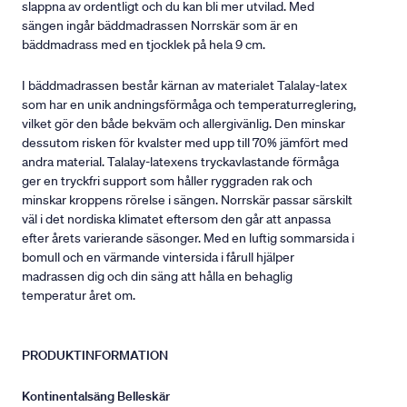
slappna av ordentligt och du kan bli mer utvilad. Med
sängen ingår bäddmadrassen Norrskär som är en
bäddmadrass med en tjocklek på hela 9 cm.
I bäddmadrassen består kärnan av materialet Talalay-latex
som har en unik andningsförmåga och temperaturreglering,
vilket gör den både bekväm och allergivänlig. Den minskar
dessutom risken för kvalster med upp till 70% jämfört med
andra material. Talalay-latexens tryckavlastande förmåga
ger en tryckfri support som håller ryggraden rak och
minskar kroppens rörelse i sängen. Norrskär passar särskilt
väl i det nordiska klimatet eftersom den går att anpassa
efter årets varierande säsonger. Med en luftig sommarsida i
bomull och en värmande vintersida i fårull hjälper
madrassen dig och din säng att hålla en behaglig
temperatur året om.
PRODUKTINFORMATION
Kontinentalsäng Belleskär