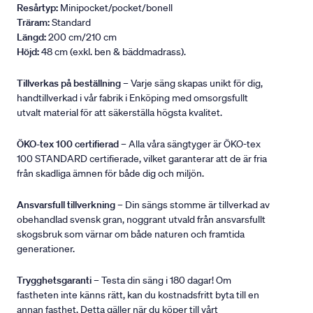
Resårtyp:
Minipocket/pocket/bonell
Träram:
Standard
Längd:
200 cm/210 cm
Höjd:
48 cm (exkl. ben & bäddmadrass).
Tillverkas på beställning
– Varje säng skapas unikt för dig,
handtillverkad i vår fabrik i Enköping med omsorgsfullt
utvalt material för att säkerställa högsta kvalitet.
ÖKO-tex 100 certifierad
– Alla våra sängtyger är ÖKO-tex
100 STANDARD certifierade, vilket garanterar att de är fria
från skadliga ämnen för både dig och miljön.
Ansvarsfull tillverkning
– Din sängs stomme är tillverkad av
obehandlad svensk gran, noggrant utvald från ansvarsfullt
skogsbruk som värnar om både naturen och framtida
generationer.
Trygghetsgaranti
– Testa din säng i 180 dagar! Om
fastheten inte känns rätt, kan du kostnadsfritt byta till en
annan fasthet. Detta gäller när du köper till vårt