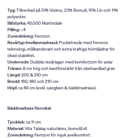
Tyg:
Tillverkad på 51% Viskos, 23% Bomull, 15% Lin och 11%
polyester.
Slitstyrka:
45.000 Martindale
Pilling:
≥4
Zonindelning:
Femzon
Resårtyp (mellanmadrass):
Pocketresår med Femzon
teknologi, stålbandsram och extra kraftiga hörnfjädrar för
ökad stabilitet.
Underrede:
Dubbla resårlager med komfortzon för axlar
Träram:
8 cm hög och kantförstärkt från obehandlad gran
Längd:
200 & 210 cm
Bredd:
160, 180 och 210 cm
Höjd:
ca 49 cm (exkl. sängben & bäddmadrass).
Bäddmadrass Norrskär
Tjocklek:
ca 11 cm
Material:
Vita Talalay naturlatex, bomull/ull
Zonindelning:
Femzon för mjuk axelkomfort.