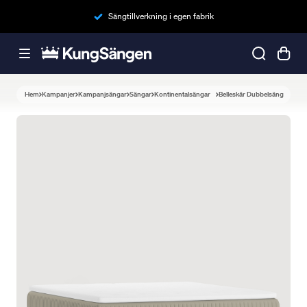
Sängtillverkning i egen fabrik
Hem
Kampanjer
Kampanjsängar
Sängar
Kontinentalsängar
Belleskär Dubbelsäng