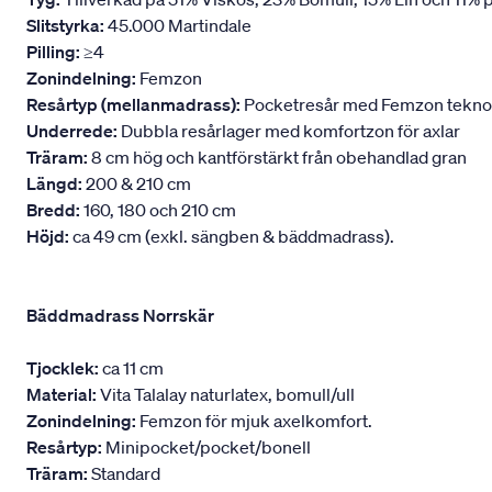
Slitstyrka:
45.000 Martindale
Pilling:
≥4
Zonindelning:
Femzon
Resårtyp (mellanmadrass):
Pocketresår med Femzon teknologi
Underrede:
Dubbla resårlager med komfortzon för axlar
Träram:
8 cm hög och kantförstärkt från obehandlad gran
Längd:
200 & 210 cm
Bredd:
160, 180 och 210 cm
Höjd:
ca 49 cm (exkl. sängben & bäddmadrass).
Bäddmadrass Norrskär
Tjocklek:
ca 11 cm
Material:
Vita Talalay naturlatex, bomull/ull
Zonindelning:
Femzon för mjuk axelkomfort.
Resårtyp:
Minipocket/pocket/bonell
Träram:
Standard