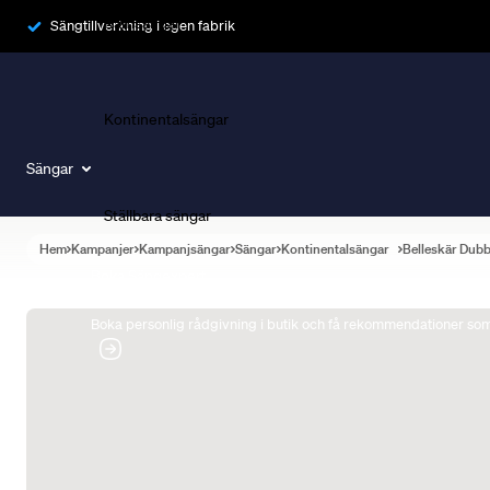
Ramsängar
Sängtillverkning i egen fabrik
Kontinentalsängar
Sängar
Ställbara sängar
Hem
Kampanjer
Kampanjsängar
Sängar
Kontinentalsängar
Belleskär Dub
Boka Sängexpert
Boka personlig rådgivning i butik och få rekommendationer som 