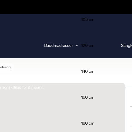
105 cm
Bäddmadrasser
120 cm
Sängk
belsäng
140 cm
gör skillnad för din sömn.
160 cm
180 cm