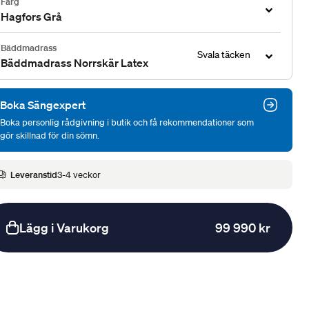
Färg
Hagfors Grå
Bäddmadrass
Svala täcken
Bäddmadrass Norrskär Latex
Boka Sängexpert
Boka personlig rådgivning i butik och få rekommendationer som
gör skillnad för din sömn.
Leveranstid
3-4 veckor
Lägg i Varukorg
99 990 kr