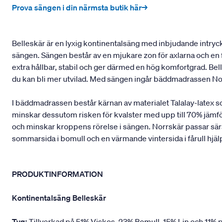
Prova sängen i din närmsta butik här→
Belleskär är en lyxig kontinentalsäng med inbjudande intryck 
sängen. Sängen består av en mjukare zon för axlarna och en f
extra hållbar, stabil och ger därmed en hög komfortgrad. B
du kan bli mer utvilad. Med sängen ingår bäddmadrassen No
I bäddmadrassen består kärnan av materialet Talalay-latex 
minskar dessutom risken för kvalster med upp till 70% jämfö
och minskar kroppens rörelse i sängen. Norrskär passar särsk
sommarsida i bomull och en värmande vintersida i fårull hjäl
PRODUKTINFORMATION
Kontinentalsäng Belleskär
Tyg:
Tillverkad på 51% Viskos, 23% Bomull, 15% Lin och 11% p