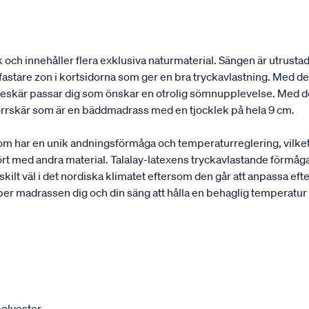
och innehåller flera exklusiva naturmaterial. Sängen är utrustad
astare zon i kortsidorna som ger en bra tryckavlastning. Med de 
elleskär passar dig som önskar en otrolig sömnupplevelse. Med d
rrskär som är en bäddmadrass med en tjocklek på hela 9 cm.
som har en unik andningsförmåga och temperaturreglering, vilke
rt med andra material. Talalay-latexens tryckavlastande förmåga
ilt väl i det nordiska klimatet eftersom den går att anpassa efte
per madrassen dig och din säng att hålla en behaglig temperatur
olyester.