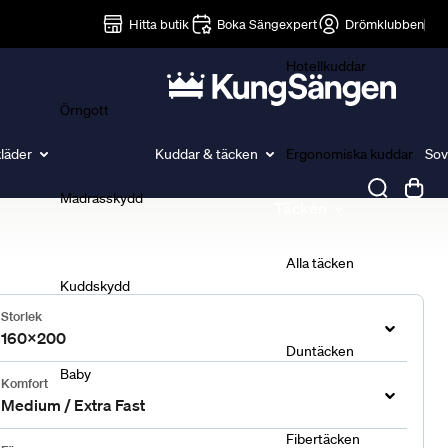
Lakan
Hitta butik
Boka Sängexpert
Drömklubben
Hotellkuddar
Örngott
läder
Kuddar & täcken
Ergonomiska kuddar
Sov
Madrasskydd
Täcken
Alla täcken
Kuddskydd
Storlek
160x200
Duntäcken
Baby
Komfort
Medium / Extra Fast
Fibertäcken