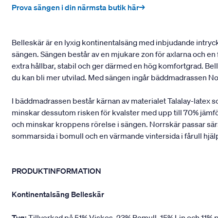
Prova sängen i din närmsta butik här→
Belleskär är en lyxig kontinentalsäng med inbjudande intryck 
sängen. Sängen består av en mjukare zon för axlarna och en f
extra hållbar, stabil och ger därmed en hög komfortgrad. B
du kan bli mer utvilad. Med sängen ingår bäddmadrassen No
I bäddmadrassen består kärnan av materialet Talalay-latex 
minskar dessutom risken för kvalster med upp till 70% jämfö
och minskar kroppens rörelse i sängen. Norrskär passar särsk
sommarsida i bomull och en värmande vintersida i fårull hjäl
PRODUKTINFORMATION
Kontinentalsäng Belleskär
Tyg:
Tillverkad på 51% Viskos, 23% Bomull, 15% Lin och 11% p