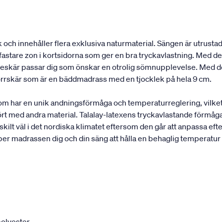
och innehåller flera exklusiva naturmaterial. Sängen är utrustad
astare zon i kortsidorna som ger en bra tryckavlastning. Med de 
elleskär passar dig som önskar en otrolig sömnupplevelse. Med d
rrskär som är en bäddmadrass med en tjocklek på hela 9 cm.
som har en unik andningsförmåga och temperaturreglering, vilke
rt med andra material. Talalay-latexens tryckavlastande förmåga
ilt väl i det nordiska klimatet eftersom den går att anpassa efte
per madrassen dig och din säng att hålla en behaglig temperatur
olyester.