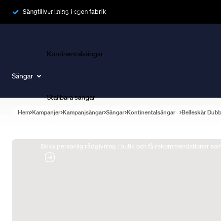
Ramsängar
Sängtillverkning i egen fabrik
Kontinentalsängar
Sängar
Ställbara sängar
Hem
Kampanjer
Kampanjsängar
Sängar
Kontinentalsängar
Belleskär Dub
Boka Sängexpert
Boka personlig rådgivning i butik och få rekommendationer som 