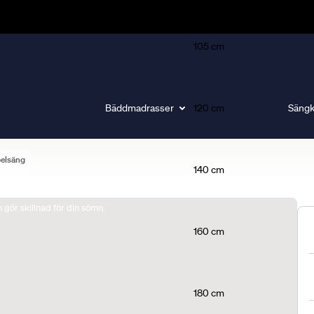
105 cm
Bäddmadrasser
120 cm
Sängk
belsäng
140 cm
gör skillnad för din sömn.
160 cm
180 cm