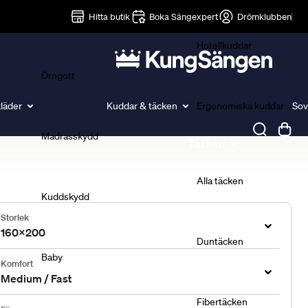
Lakan
Hitta butik
Boka Sängexpert
Drömklubben
Hotellkuddar
Örngott
läder
Kuddar & täcken
Ergonomiska kuddar
Sov
Madrasskydd
Täcken
Alla täcken
Kuddskydd
Storlek
160x200
Duntäcken
Baby
Komfort
Medium / Fast
Fibertäcken