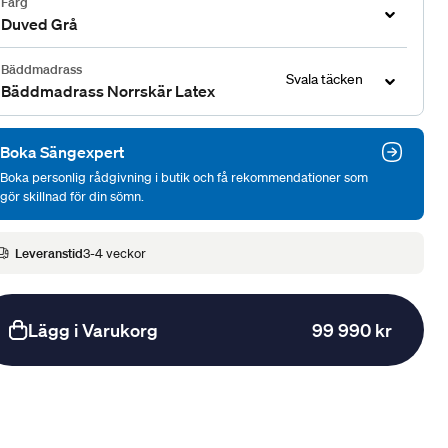
Färg
Duved Grå
Bäddmadrass
Svala täcken
Bäddmadrass Norrskär Latex
Boka Sängexpert
Boka personlig rådgivning i butik och få rekommendationer som
gör skillnad för din sömn.
Leveranstid
3-4 veckor
Lägg i Varukorg
99 990 kr