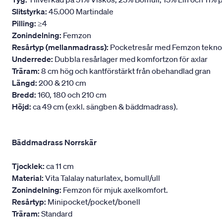
Slitstyrka:
45.000 Martindale
Pilling:
≥4
Zonindelning:
Femzon
Resårtyp (mellanmadrass):
Pocketresår med Femzon teknologi
Underrede:
Dubbla resårlager med komfortzon för axlar
Träram:
8 cm hög och kantförstärkt från obehandlad gran
Längd:
200 & 210 cm
Bredd:
160, 180 och 210 cm
Höjd:
ca 49 cm (exkl. sängben & bäddmadrass).
Bäddmadrass Norrskär
Tjocklek:
ca 11 cm
Material:
Vita Talalay naturlatex, bomull/ull
Zonindelning:
Femzon för mjuk axelkomfort.
Resårtyp:
Minipocket/pocket/bonell
Träram:
Standard