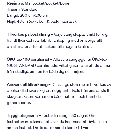
Resårtyp:
Minipocket/pocket/bonell
Träram:
Standard
Längd:
200 cm/210 cm
Höjd:
48 cm (exkl. ben & bäddmadrass).
Tillverkas på beställning
– Varje säng skapas unikt för dig,
handtillverkad i vår fabrik i Enköping med omsorgsfullt
utvalt material för att säkerställa högsta kvalitet.
ÖKO-tex 100 certifierad
– Alla våra sängtyger är ÖKO-tex
100 STANDARD certifierade, vilket garanterar att de är fria
från skadliga ämnen för både dig och miljön.
Ansvarsfull tillverkning
– Din sängs stomme är tillverkad av
obehandlad svensk gran, noggrant utvald från ansvarsfullt
skogsbruk som värnar om både naturen och framtida
generationer.
Trygghetsgaranti
– Testa din säng i 180 dagar! Om
fastheten inte känns rätt, kan du kostnadsfritt byta till en
annan fasthet. Detta gäller när du köper till vårt