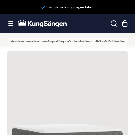
Sängtillverkning i egen fabrik
Hem
Kampanjer
Kampanjsängar
Sängar
Kontinentalsängar
Belleskär Dubbelsäng