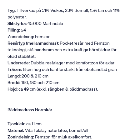
Tyg:
Tillverkad på 51% Viskos, 23% Bomull, 15% Lin och 11%
polyester.
Slitstyrka:
45.000 Martindale
Pilling:
≥4
Zonindelning:
Femzon
Resårtyp (mellanmadrass):
Pocketresår med Femzon
teknologi, stålbandsram och extra kraftiga hörnfjädrar för
ökad stabilitet.
Underrede:
Dubbla resårlager med komfortzon för axlar
Träram:
8 cm hög och kantförstärkt från obehandlad gran
Längd:
200 & 210 cm
Bredd:
160, 180 och 210 cm
Höjd:
ca 49 cm (exkl. sängben & bäddmadrass).
Bäddmadrass Norrskär
Tjocklek:
ca 11 cm
Material:
Vita Talalay naturlatex, bomull/ull
Zonindelning:
Femzon för mjuk axelkomfort.