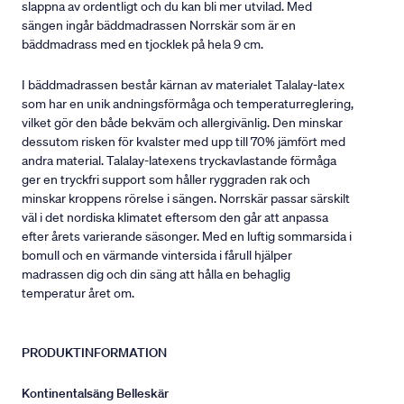
slappna av ordentligt och du kan bli mer utvilad. Med
sängen ingår bäddmadrassen Norrskär som är en
bäddmadrass med en tjocklek på hela 9 cm.
I bäddmadrassen består kärnan av materialet Talalay-latex
som har en unik andningsförmåga och temperaturreglering,
vilket gör den både bekväm och allergivänlig. Den minskar
dessutom risken för kvalster med upp till 70% jämfört med
andra material. Talalay-latexens tryckavlastande förmåga
ger en tryckfri support som håller ryggraden rak och
minskar kroppens rörelse i sängen. Norrskär passar särskilt
väl i det nordiska klimatet eftersom den går att anpassa
efter årets varierande säsonger. Med en luftig sommarsida i
bomull och en värmande vintersida i fårull hjälper
madrassen dig och din säng att hålla en behaglig
temperatur året om.
PRODUKTINFORMATION
Kontinentalsäng Belleskär