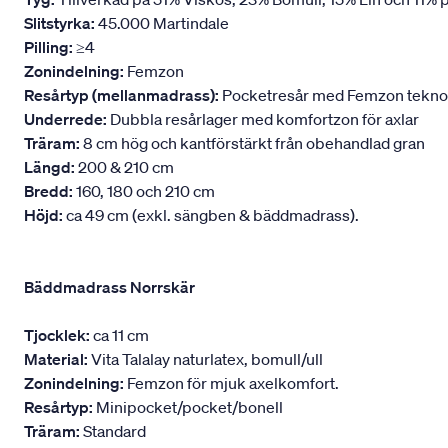
Slitstyrka:
45.000 Martindale
Pilling:
≥4
Zonindelning:
Femzon
Resårtyp (mellanmadrass):
Pocketresår med Femzon teknologi
Underrede:
Dubbla resårlager med komfortzon för axlar
Träram:
8 cm hög och kantförstärkt från obehandlad gran
Längd:
200 & 210 cm
Bredd:
160, 180 och 210 cm
Höjd:
ca 49 cm (exkl. sängben & bäddmadrass).
Bäddmadrass Norrskär
Tjocklek:
ca 11 cm
Material:
Vita Talalay naturlatex, bomull/ull
Zonindelning:
Femzon för mjuk axelkomfort.
Resårtyp:
Minipocket/pocket/bonell
Träram:
Standard