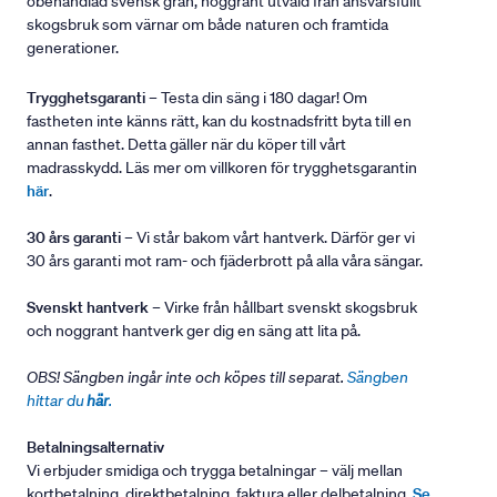
obehandlad svensk gran, noggrant utvald från ansvarsfullt
skogsbruk som värnar om både naturen och framtida
generationer.
Trygghetsgaranti
– Testa din säng i 180 dagar! Om
fastheten inte känns rätt, kan du kostnadsfritt byta till en
annan fasthet. Detta gäller när du köper till vårt
madrasskydd. Läs mer om villkoren för trygghetsgarantin
här
.
30 års garanti
– Vi står bakom vårt hantverk. Därför ger vi
30 års garanti mot ram- och fjäderbrott på alla våra sängar.
Svenskt hantverk
– Virke från hållbart svenskt skogsbruk
och noggrant hantverk ger dig en säng att lita på.
OBS! Sängben ingår inte och köpes till separat.
Sängben
hittar du
här
.
Betalningsalternativ
Vi erbjuder smidiga och trygga betalningar – välj mellan
kortbetalning, direktbetalning, faktura eller delbetalning.
Se