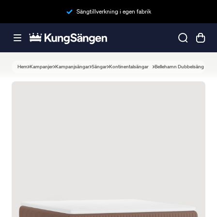
Sängtillverkning i egen fabrik
Hem
Kampanjer
Kampanjsängar
Sängar
Kontinentalsängar
Bellehamn Dubbelsäng