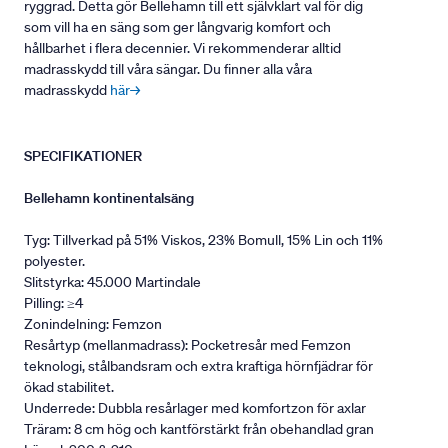
ryggrad. Detta gör Bellehamn till ett självklart val för dig
som vill ha en säng som ger långvarig komfort och
hållbarhet i flera decennier. Vi rekommenderar alltid
madrasskydd till våra sängar. Du finner alla våra
madrasskydd
här→
SPECIFIKATIONER
Bellehamn kontinentalsäng
Tyg: Tillverkad på 51% Viskos, 23% Bomull, 15% Lin och 11%
polyester.
Slitstyrka: 45.000 Martindale
Pilling: ≥4
Zonindelning: Femzon
Resårtyp (mellanmadrass): Pocketresår med Femzon
teknologi, stålbandsram och extra kraftiga hörnfjädrar för
ökad stabilitet.
Underrede: Dubbla resårlager med komfortzon för axlar
Träram: 8 cm hög och kantförstärkt från obehandlad gran