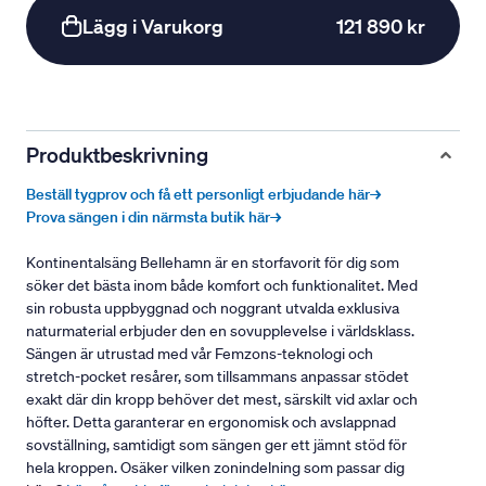
Lägg i Varukorg
121 890 kr
Produktbeskrivning
Beställ tygprov och få ett personligt erbjudande här→
Prova sängen i din närmsta butik här→
Kontinentalsäng Bellehamn är en storfavorit för dig som
söker det bästa inom både komfort och funktionalitet. Med
sin robusta uppbyggnad och noggrant utvalda exklusiva
naturmaterial erbjuder den en sovupplevelse i världsklass.
Sängen är utrustad med vår Femzons-teknologi och
stretch-pocket resårer, som tillsammans anpassar stödet
exakt där din kropp behöver det mest, särskilt vid axlar och
höfter. Detta garanterar en ergonomisk och avslappnad
sovställning, samtidigt som sängen ger ett jämnt stöd för
hela kroppen. Osäker vilken zonindelning som passar dig