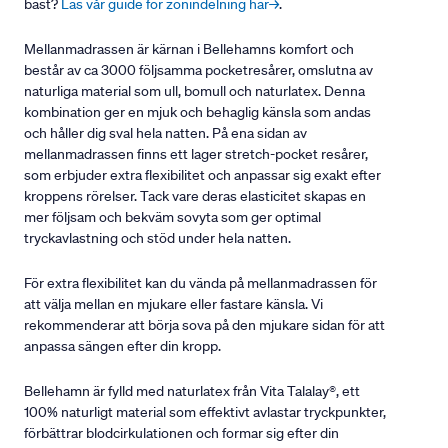
bäst?
Läs vår guide för zonindelning här→
.
Mellanmadrassen är kärnan i Bellehamns komfort och
består av ca 3000 följsamma pocketresårer, omslutna av
naturliga material som ull, bomull och naturlatex. Denna
kombination ger en mjuk och behaglig känsla som andas
och håller dig sval hela natten. På ena sidan av
mellanmadrassen finns ett lager stretch-pocket resårer,
som erbjuder extra flexibilitet och anpassar sig exakt efter
kroppens rörelser. Tack vare deras elasticitet skapas en
mer följsam och bekväm sovyta som ger optimal
tryckavlastning och stöd under hela natten.
För extra flexibilitet kan du vända på mellanmadrassen för
att välja mellan en mjukare eller fastare känsla. Vi
rekommenderar att börja sova på den mjukare sidan för att
anpassa sängen efter din kropp.
Bellehamn är fylld med naturlatex från Vita Talalay®, ett
100% naturligt material som effektivt avlastar tryckpunkter,
förbättrar blodcirkulationen och formar sig efter din