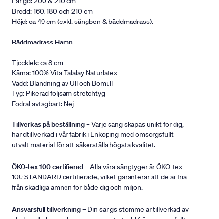
Längd: 200 & 210 cm
Bredd: 160, 180 och 210 cm
Höjd: ca 49 cm (exkl. sängben & bäddmadrass).
Bäddmadrass Hamn
Tjocklek: ca 8 cm
Kärna: 100% Vita Talalay Naturlatex
Vadd: Blandning av Ull och Bomull
Tyg: Pikerad följsam stretchtyg
Fodral avtagbart: Nej
Tillverkas på beställning
– Varje säng skapas unikt för dig,
handtillverkad i vår fabrik i Enköping med omsorgsfullt
utvalt material för att säkerställa högsta kvalitet.
ÖKO-tex 100 certifierad
– Alla våra sängtyger är ÖKO-tex
100 STANDARD certifierade, vilket garanterar att de är fria
från skadliga ämnen för både dig och miljön.
Ansvarsfull tillverkning
– Din sängs stomme är tillverkad av