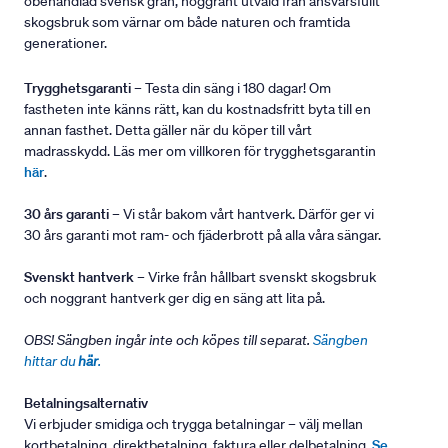
obehandlad svensk gran, noggrant utvald från ansvarsfullt
skogsbruk som värnar om både naturen och framtida
generationer.
Trygghetsgaranti
– Testa din säng i 180 dagar! Om
fastheten inte känns rätt, kan du kostnadsfritt byta till en
annan fasthet. Detta gäller när du köper till vårt
madrasskydd. Läs mer om villkoren för trygghetsgarantin
här
.
30 års garanti
– Vi står bakom vårt hantverk. Därför ger vi
30 års garanti mot ram- och fjäderbrott på alla våra sängar.
Svenskt hantverk
– Virke från hållbart svenskt skogsbruk
och noggrant hantverk ger dig en säng att lita på.
OBS! Sängben ingår inte och köpes till separat.
Sängben
hittar du
här
.
Betalningsalternativ
Vi erbjuder smidiga och trygga betalningar – välj mellan
kortbetalning, direktbetalning, faktura eller delbetalning.
Se