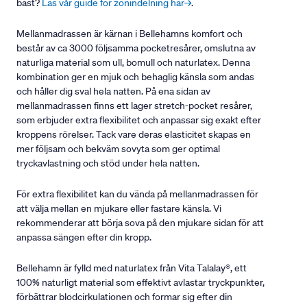
bäst?
Läs vår guide för zonindelning här→
.
Mellanmadrassen är kärnan i Bellehamns komfort och
består av ca 3000 följsamma pocketresårer, omslutna av
naturliga material som ull, bomull och naturlatex. Denna
kombination ger en mjuk och behaglig känsla som andas
och håller dig sval hela natten. På ena sidan av
mellanmadrassen finns ett lager stretch-pocket resårer,
som erbjuder extra flexibilitet och anpassar sig exakt efter
kroppens rörelser. Tack vare deras elasticitet skapas en
mer följsam och bekväm sovyta som ger optimal
tryckavlastning och stöd under hela natten.
För extra flexibilitet kan du vända på mellanmadrassen för
att välja mellan en mjukare eller fastare känsla. Vi
rekommenderar att börja sova på den mjukare sidan för att
anpassa sängen efter din kropp.
Bellehamn är fylld med naturlatex från Vita Talalay®, ett
100% naturligt material som effektivt avlastar tryckpunkter,
förbättrar blodcirkulationen och formar sig efter din