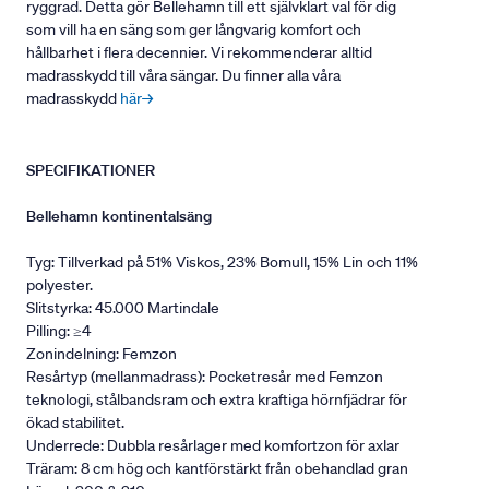
ryggrad. Detta gör Bellehamn till ett självklart val för dig
som vill ha en säng som ger långvarig komfort och
hållbarhet i flera decennier. Vi rekommenderar alltid
madrasskydd till våra sängar. Du finner alla våra
madrasskydd
här→
SPECIFIKATIONER
Bellehamn kontinentalsäng
Tyg: Tillverkad på 51% Viskos, 23% Bomull, 15% Lin och 11%
polyester.
Slitstyrka: 45.000 Martindale
Pilling: ≥4
Zonindelning: Femzon
Resårtyp (mellanmadrass): Pocketresår med Femzon
teknologi, stålbandsram och extra kraftiga hörnfjädrar för
ökad stabilitet.
Underrede: Dubbla resårlager med komfortzon för axlar
Träram: 8 cm hög och kantförstärkt från obehandlad gran