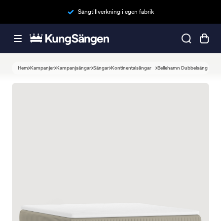
Sängtillverkning i egen fabrik
Hem
Kampanjer
Kampanjsängar
Sängar
Kontinentalsängar
Bellehamn Dubbelsäng