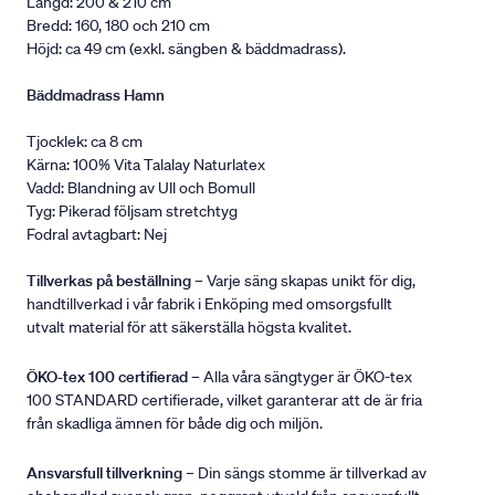
Längd: 200 & 210 cm
Bredd: 160, 180 och 210 cm
Höjd: ca 49 cm (exkl. sängben & bäddmadrass).
Bäddmadrass Hamn
Tjocklek: ca 8 cm
Kärna: 100% Vita Talalay Naturlatex
Vadd: Blandning av Ull och Bomull
Tyg: Pikerad följsam stretchtyg
Fodral avtagbart: Nej
Tillverkas på beställning
– Varje säng skapas unikt för dig,
handtillverkad i vår fabrik i Enköping med omsorgsfullt
utvalt material för att säkerställa högsta kvalitet.
ÖKO-tex 100 certifierad
– Alla våra sängtyger är ÖKO-tex
100 STANDARD certifierade, vilket garanterar att de är fria
från skadliga ämnen för både dig och miljön.
Ansvarsfull tillverkning
– Din sängs stomme är tillverkad av