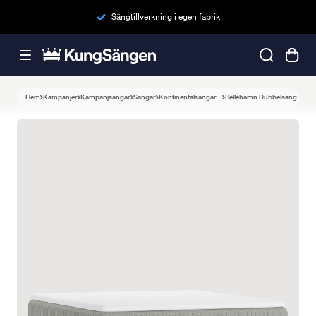
Sängtillverkning i egen fabrik
Hem
Kampanjer
Kampanjsängar
Sängar
Kontinentalsängar
Bellehamn Dubbelsäng