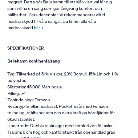
ryggrad. Detta gör Bellehamn till ett självklart val för dig
som vill ha en säng som ger långvarig komfort och
hållbarhet i flera decennier. Vi rekommenderar alltid
madrasskydd till våra sängar. Du finner alla våra
madrasskydd
här→
SPECIFIKATIONER
Bellehamn kontinentalsäng
Tyg: Tillverkad på 51% Viskos, 23% Bomull, 15% Lin och 11%
polyester.
Slitstyrka: 45.000 Martindale
Pilling: ≥4
Zonindelning: Femzon
Resårtyp (mellanmadrass): Pocketresår med Femzon
teknologi, stålbandsram och extra kraftiga hörnfjädrar för
ökad stabilitet.
Underrede: Dubbla resårlager med komfortzon för axlar
Träram: 8 cm hög och kantförstärkt från obehandlad gran