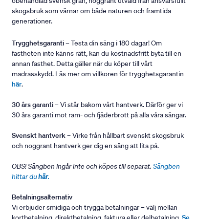
obehandlad svensk gran, noggrant utvald från ansvarsfullt
skogsbruk som värnar om både naturen och framtida
generationer.
Trygghetsgaranti
– Testa din säng i 180 dagar! Om
fastheten inte känns rätt, kan du kostnadsfritt byta till en
annan fasthet. Detta gäller när du köper till vårt
madrasskydd. Läs mer om villkoren för trygghetsgarantin
här
.
30 års garanti
– Vi står bakom vårt hantverk. Därför ger vi
30 års garanti mot ram- och fjäderbrott på alla våra sängar.
Svenskt hantverk
– Virke från hållbart svenskt skogsbruk
och noggrant hantverk ger dig en säng att lita på.
OBS! Sängben ingår inte och köpes till separat.
Sängben
hittar du
här
.
Betalningsalternativ
Vi erbjuder smidiga och trygga betalningar – välj mellan
kortbetalning, direktbetalning, faktura eller delbetalning.
Se