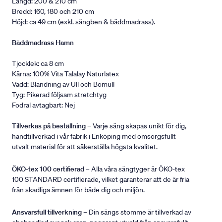
Längd: 200 & 210 cm
Bredd: 160, 180 och 210 cm
Höjd: ca 49 cm (exkl. sängben & bäddmadrass).
Bäddmadrass Hamn
Tjocklek: ca 8 cm
Kärna: 100% Vita Talalay Naturlatex
Vadd: Blandning av Ull och Bomull
Tyg: Pikerad följsam stretchtyg
Fodral avtagbart: Nej
Tillverkas på beställning
– Varje säng skapas unikt för dig,
handtillverkad i vår fabrik i Enköping med omsorgsfullt
utvalt material för att säkerställa högsta kvalitet.
ÖKO-tex 100 certifierad
– Alla våra sängtyger är ÖKO-tex
100 STANDARD certifierade, vilket garanterar att de är fria
från skadliga ämnen för både dig och miljön.
Ansvarsfull tillverkning
– Din sängs stomme är tillverkad av