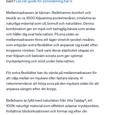
bäst?
Läs vår guide för zonindelning här→
.
Mellanmadrassen är kärnan i Bellehamns komfort och
består av ca 3000 följsamma pocketresårer, omslutna av
naturliga material som ull, bomull och naturlatex. Denna
kombination ger en mjuk och behaglig känsla som andas
och håller dig sval hela natten. På ena sidan av
mellanmadrassen finns ett lager stretch-pocket resårer,
som erbjuder extra flexibilitet och anpassar sig exakt efter
kroppens rörelser. Tack vare deras elasticitet skapas en
mer följsam och bekväm sovyta som ger optimal
tryckavlastning och stöd under hela natten.
För extra flexibilitet kan du vända på mellanmadrassen för
att välja mellan en mjukare eller fastare känsla. Vi
rekommenderar att börja sova på den mjukare sidan för att
anpassa sängen efter din kropp.
Bellehamn är fylld med naturlatex från Vita Talalay®, ett
100% naturligt material som effektivt avlastar tryckpunkter,
förbättrar blodcirkulationen och formar sig efter din