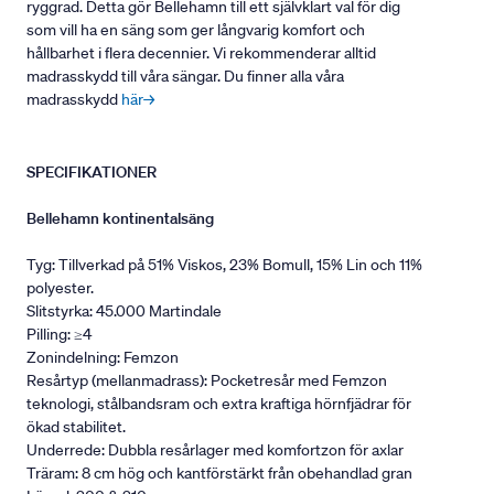
ryggrad. Detta gör Bellehamn till ett självklart val för dig
som vill ha en säng som ger långvarig komfort och
hållbarhet i flera decennier. Vi rekommenderar alltid
madrasskydd till våra sängar. Du finner alla våra
madrasskydd
här→
SPECIFIKATIONER
Bellehamn kontinentalsäng
Tyg: Tillverkad på 51% Viskos, 23% Bomull, 15% Lin och 11%
polyester.
Slitstyrka: 45.000 Martindale
Pilling: ≥4
Zonindelning: Femzon
Resårtyp (mellanmadrass): Pocketresår med Femzon
teknologi, stålbandsram och extra kraftiga hörnfjädrar för
ökad stabilitet.
Underrede: Dubbla resårlager med komfortzon för axlar
Träram: 8 cm hög och kantförstärkt från obehandlad gran