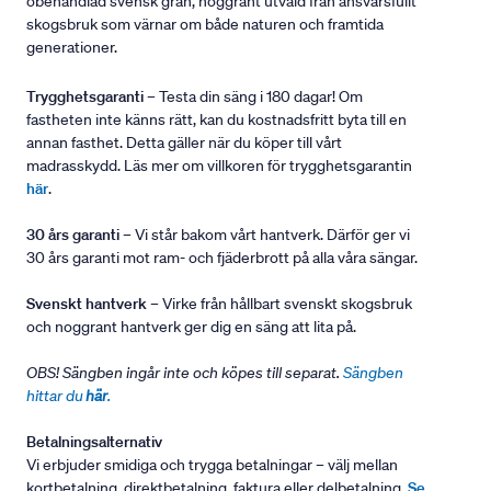
obehandlad svensk gran, noggrant utvald från ansvarsfullt
skogsbruk som värnar om både naturen och framtida
generationer.
Trygghetsgaranti
– Testa din säng i 180 dagar! Om
fastheten inte känns rätt, kan du kostnadsfritt byta till en
annan fasthet. Detta gäller när du köper till vårt
madrasskydd. Läs mer om villkoren för trygghetsgarantin
här
.
30 års garanti
– Vi står bakom vårt hantverk. Därför ger vi
30 års garanti mot ram- och fjäderbrott på alla våra sängar.
Svenskt hantverk
– Virke från hållbart svenskt skogsbruk
och noggrant hantverk ger dig en säng att lita på.
OBS! Sängben ingår inte och köpes till separat.
Sängben
hittar du
här
.
Betalningsalternativ
Vi erbjuder smidiga och trygga betalningar – välj mellan
kortbetalning, direktbetalning, faktura eller delbetalning.
Se