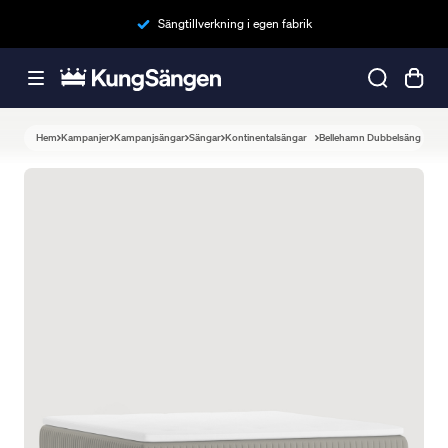
Sängtillverkning i egen fabrik
Hem
Kampanjer
Kampanjsängar
Sängar
Kontinentalsängar
Bellehamn Dubbelsäng