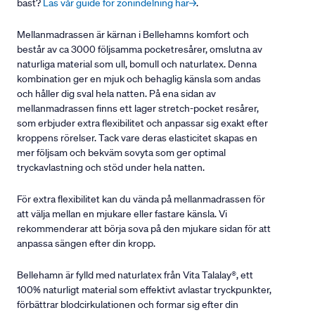
bäst?
Läs vår guide för zonindelning här→
.
Mellanmadrassen är kärnan i Bellehamns komfort och
består av ca 3000 följsamma pocketresårer, omslutna av
naturliga material som ull, bomull och naturlatex. Denna
kombination ger en mjuk och behaglig känsla som andas
och håller dig sval hela natten. På ena sidan av
mellanmadrassen finns ett lager stretch-pocket resårer,
som erbjuder extra flexibilitet och anpassar sig exakt efter
kroppens rörelser. Tack vare deras elasticitet skapas en
mer följsam och bekväm sovyta som ger optimal
tryckavlastning och stöd under hela natten.
För extra flexibilitet kan du vända på mellanmadrassen för
att välja mellan en mjukare eller fastare känsla. Vi
rekommenderar att börja sova på den mjukare sidan för att
anpassa sängen efter din kropp.
Bellehamn är fylld med naturlatex från Vita Talalay®, ett
100% naturligt material som effektivt avlastar tryckpunkter,
förbättrar blodcirkulationen och formar sig efter din