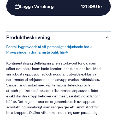
Lägg i Varukorg
121 890 kr
Produktbeskrivning
Beställ tygprov och få ett personligt erbjudande här→
Prova sängen i din närmsta butik här→
Kontinentalsäng Bellehamn är en storfavorit för dig som
söker det bästa inom både komfort och funktionalitet. Med
sin robusta uppbyggnad och noggrant utvalda exklusiva
naturmaterial erbjuder den en sovupplevelse i världsklass.
Sängen är utrustad med vår Femzons-teknologi och
stretch-pocket resårer, som tillsammans anpassar stödet
exakt där din kropp behöver det mest, särskilt vid axlar och
höfter. Detta garanterar en ergonomisk och avslappnad
sovställning, samtidigt som sängen ger ett jämnt stöd för
hela kroppen. Osäker vilken zonindelning som passar dig