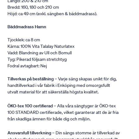
Längd: 200 & 210 cm
Bredd: 160, 180 och 210 cm
Höjd: ca 49 cm (exkl. sängben & bäddmadrass).
Bäddmadrass Hamn
Tjocklek: ca 8 cm
Kärna: 100% Vita Talalay Naturlatex
Vadd: Blandning av Ull och Bomull
Tyg: Pikerad följsam stretchtyg
Fodral avtagbart: Nej
Tillverkas på beställning
– Varje säng skapas unikt för dig,
handtillverkad i vår fabrik i Enköping med omsorgsfullt
utvalt material för att säkerställa högsta kvalitet.
ÖKO-tex 100 certifierad
– Alla våra sängtyger är ÖKO-tex
100 STANDARD certifierade, vilket garanterar att de är fria
från skadliga ämnen för både dig och miljön.
Ansvarsfull tillverkning
– Din sängs stomme är tillverkad av