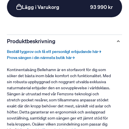
Lägg i Varukorg
93 990 kr
Produktbeskrivning
Beställ tygprov och få ett personligt erbjudande här→
Prova sängen i din närmsta butik här→
Kontinentalsäng Bellehamn är en storfavorit för dig som
söker det bästa inom både komfort och funktionalitet. Med
sin robusta uppbyggnad och noggrant utvalda exklusiva
naturmaterial erbjuder den en sovupplevelse i världsklass.
Sängen är utrustad med vår Femzons-teknologi och
stretch-pocket resårer, som tillsammans anpassar stödet
exakt där din kropp behöver det mest, särskilt vid axlar och
höfter. Detta garanterar en ergonomisk och avslappnad
sovställning, samtidigt som sängen ger ett jämnt stöd för
hela kroppen. Osäker vilken zonindelning som passar dig