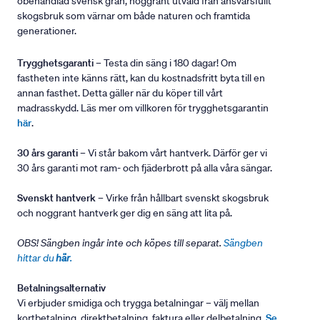
obehandlad svensk gran, noggrant utvald från ansvarsfullt
skogsbruk som värnar om både naturen och framtida
generationer.
Trygghetsgaranti
– Testa din säng i 180 dagar! Om
fastheten inte känns rätt, kan du kostnadsfritt byta till en
annan fasthet. Detta gäller när du köper till vårt
madrasskydd. Läs mer om villkoren för trygghetsgarantin
här
.
30 års garanti
– Vi står bakom vårt hantverk. Därför ger vi
30 års garanti mot ram- och fjäderbrott på alla våra sängar.
Svenskt hantverk
– Virke från hållbart svenskt skogsbruk
och noggrant hantverk ger dig en säng att lita på.
OBS! Sängben ingår inte och köpes till separat.
Sängben
hittar du
här
.
Betalningsalternativ
Vi erbjuder smidiga och trygga betalningar – välj mellan
kortbetalning, direktbetalning, faktura eller delbetalning.
Se