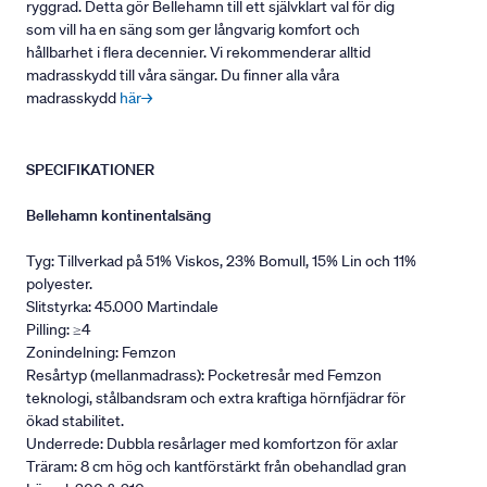
ryggrad. Detta gör Bellehamn till ett självklart val för dig
som vill ha en säng som ger långvarig komfort och
hållbarhet i flera decennier. Vi rekommenderar alltid
madrasskydd till våra sängar. Du finner alla våra
madrasskydd
här→
SPECIFIKATIONER
Bellehamn kontinentalsäng
Tyg: Tillverkad på 51% Viskos, 23% Bomull, 15% Lin och 11%
polyester.
Slitstyrka: 45.000 Martindale
Pilling: ≥4
Zonindelning: Femzon
Resårtyp (mellanmadrass): Pocketresår med Femzon
teknologi, stålbandsram och extra kraftiga hörnfjädrar för
ökad stabilitet.
Underrede: Dubbla resårlager med komfortzon för axlar
Träram: 8 cm hög och kantförstärkt från obehandlad gran