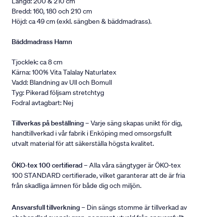
Längd: 200 & 210 cm
Bredd: 160, 180 och 210 cm
Höjd: ca 49 cm (exkl. sängben & bäddmadrass).
Bäddmadrass Hamn
Tjocklek: ca 8 cm
Kärna: 100% Vita Talalay Naturlatex
Vadd: Blandning av Ull och Bomull
Tyg: Pikerad följsam stretchtyg
Fodral avtagbart: Nej
Tillverkas på beställning
– Varje säng skapas unikt för dig,
handtillverkad i vår fabrik i Enköping med omsorgsfullt
utvalt material för att säkerställa högsta kvalitet.
ÖKO-tex 100 certifierad
– Alla våra sängtyger är ÖKO-tex
100 STANDARD certifierade, vilket garanterar att de är fria
från skadliga ämnen för både dig och miljön.
Ansvarsfull tillverkning
– Din sängs stomme är tillverkad av