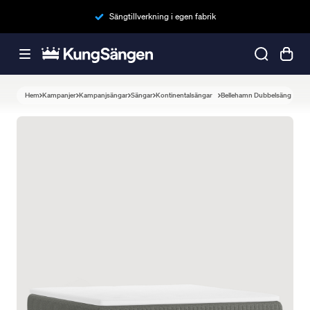
Sängtillverkning i egen fabrik
Hem
Kampanjer
Kampanjsängar
Sängar
Kontinentalsängar
Bellehamn Dubbelsäng