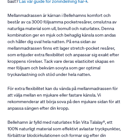
bäst?
Läs vår guide för zonindelning här→
.
Mellanmadrassen är kärnan i Bellehamns komfort och
består av ca 3000 följsamma pocketresårer, omslutna av
naturliga material som ull, bomull och naturlatex. Denna
kombination ger en mjuk och behaglig känsla som andas
och håller dig sval hela natten. På ena sidan av
mellanmadrassen finns ett lager stretch-pocket resårer,
som erbjuder extra flexibilitet och anpassar sig exakt efter
kroppens rörelser. Tack vare deras elasticitet skapas en
mer följsam och bekväm sovyta som ger optimal
tryckavlastning och stöd under hela natten.
För extra flexibilitet kan du vända på mellanmadrassen för
att välja mellan en mjukare eller fastare känsla. Vi
rekommenderar att börja sova på den mjukare sidan för att
anpassa sängen efter din kropp.
Bellehamn är fylld med naturlatex från Vita Talalay®, ett
100% naturligt material som effektivt avlastar tryckpunkter,
förbättrar blodcirkulationen och formar sig efter din