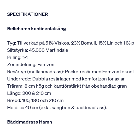
SPECIFIKATIONER
Bellehamn kontinentalsäng
Tyg: Tillverkad på 51% Viskos, 23% Bomull, 15% Lin och 11% p
Slitstyrka: 45.000 Martindale
Pilling: ≥4
Zonindelning: Femzon
Resårtyp (mellanmadrass): Pocketresår med Femzon teknologi,
Underrede: Dubbla resårlager med komfortzon för axlar
Träram: 8 cm hög och kantförstärkt från obehandlad gran
Längd: 200 & 210 cm
Bredd: 160, 180 och 210 cm
Höjd: ca 49 cm (exkl. sängben & bäddmadrass).
Bäddmadrass Hamn