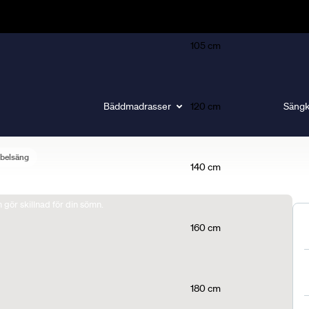
105 cm
Bäddmadrasser
120 cm
Sängk
belsäng
140 cm
gör skillnad för din sömn.
160 cm
180 cm