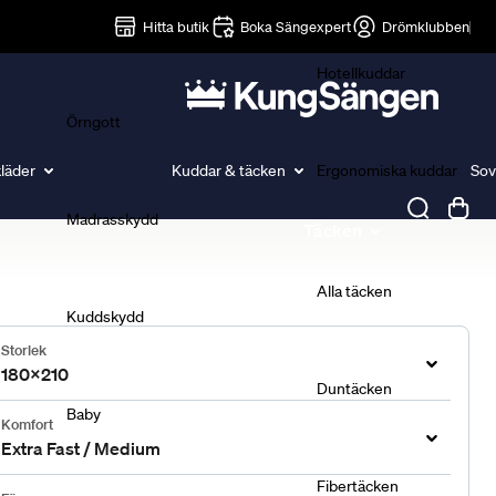
Lakan
Hitta butik
Boka Sängexpert
Drömklubben
Hotellkuddar
Örngott
läder
Kuddar & täcken
Ergonomiska kuddar
Sov
Madrasskydd
Täcken
Alla täcken
Kuddskydd
Storlek
180x210
Duntäcken
Baby
Komfort
Extra Fast / Medium
Fibertäcken