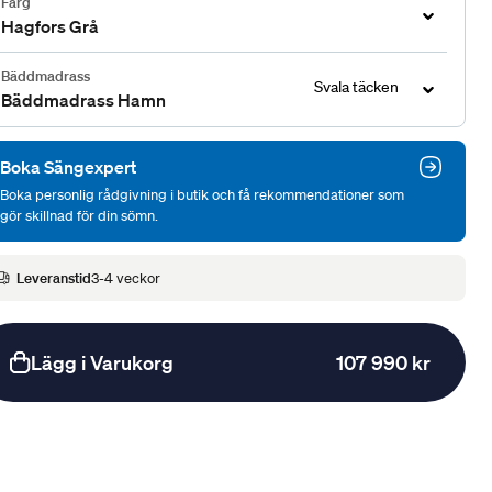
Färg
Hagfors Grå
Bäddmadrass
Svala täcken
Bäddmadrass Hamn
Boka Sängexpert
Boka personlig rådgivning i butik och få rekommendationer som
gör skillnad för din sömn.
Leveranstid
3-4 veckor
Lägg i Varukorg
107 990 kr