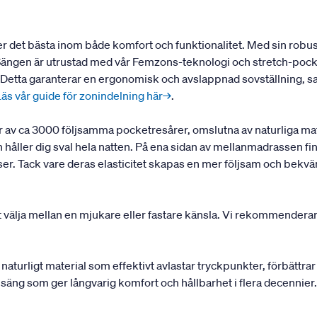
ker det bästa inom både komfort och funktionalitet. Med sin rob
 Sängen är utrustad med vår Femzons-teknologi och stretch-pock
r. Detta garanterar en ergonomisk och avslappnad sovställning, s
Läs vår guide för zonindelning här→
.
av ca 3000 följsamma pocketresårer, omslutna av naturliga mate
åller dig sval hela natten. På ena sidan av mellanmadrassen fin
elser. Tack vare deras elasticitet skapas en mer följsam och bek
t välja mellan en mjukare eller fastare känsla. Vi rekommenderar
 naturligt material som effektivt avlastar tryckpunkter, förbättra
a en säng som ger långvarig komfort och hållbarhet i flera decenni