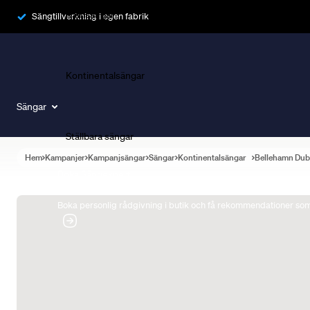
Ramsängar
Sängtillverkning i egen fabrik
Kontinentalsängar
Sängar
Ställbara sängar
Hem
Kampanjer
Kampanjsängar
Sängar
Kontinentalsängar
Bellehamn Dub
Boka Sängexpert
Boka personlig rådgivning i butik och få rekommendationer som 