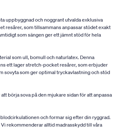
usta uppbyggnad och noggrant utvalda exklusiva
et resårer, som tillsammans anpassar stödet exakt
amtidigt som sängen ger ett jämnt stöd för hela
rial som ull, bomull och naturlatex. Denna
ns ett lager stretch-pocket resårer, som erbjuder
väm sovyta som ger optimal tryckavlastning och stöd
 att börja sova på den mjukare sidan för att anpassa
r blodcirkulationen och formar sig efter din ryggrad.
er. Vi rekommenderar alltid madrasskydd till våra