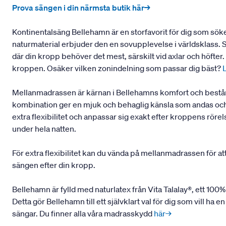
Prova sängen i din närmsta butik här→
Kontinentalsäng Bellehamn är en storfavorit för dig som sö
naturmaterial erbjuder den en sovupplevelse i världsklass.
där din kropp behöver det mest, särskilt vid axlar och höfte
kroppen. Osäker vilken zonindelning som passar dig bäst?
Mellanmadrassen är kärnan i Bellehamns komfort och består 
kombination ger en mjuk och behaglig känsla som andas och h
extra flexibilitet och anpassar sig exakt efter kroppens rör
under hela natten.
För extra flexibilitet kan du vända på mellanmadrassen för at
sängen efter din kropp.
Bellehamn är fylld med naturlatex från Vita Talalay®, ett 100%
Detta gör Bellehamn till ett självklart val för dig som vill h
sängar. Du finner alla våra madrasskydd
här→