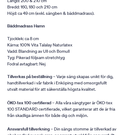
Längd: 200 & 210 cm
Bredd: 160, 180 och 210 cm
Höjd: ca 49 cm (exkl. sängben & bäddmadrass).
Bäddmadrass Hamn
Tjocklek: ca 8 cm
Kärna: 100% Vita Talalay Naturlatex
Vadd: Blandning av Ull och Bomull
Tyg: Pikerad följsam stretchtyg
Fodral avtagbart: Nej
Tillverkas på beställning
– Varje säng skapas unikt för dig,
handtillverkad i vår fabrik i Enköping med omsorgsfullt
utvalt material för att säkerställa högsta kvalitet.
ÖKO-tex 100 certifierad
– Alla våra sängtyger är ÖKO-tex
100 STANDARD certifierade, vilket garanterar att de är fria
från skadliga ämnen för både dig och miljön.
Ansvarsfull tillverkning
– Din sängs stomme är tillverkad av