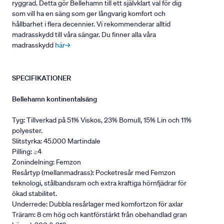
ryggrad. Detta gör Bellehamn till ett självklart val för dig
som vill ha en säng som ger långvarig komfort och
hållbarhet i flera decennier. Vi rekommenderar alltid
madrasskydd till våra sängar. Du finner alla våra
madrasskydd
här→
SPECIFIKATIONER
Bellehamn kontinentalsäng
Tyg: Tillverkad på 51% Viskos, 23% Bomull, 15% Lin och 11%
polyester.
Slitstyrka: 45.000 Martindale
Pilling: ≥4
Zonindelning: Femzon
Resårtyp (mellanmadrass): Pocketresår med Femzon
teknologi, stålbandsram och extra kraftiga hörnfjädrar för
ökad stabilitet.
Underrede: Dubbla resårlager med komfortzon för axlar
Träram: 8 cm hög och kantförstärkt från obehandlad gran