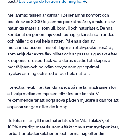
bäst?
Läs vår guide för zonindelning här→
.
Mellanmadrassen är kärnan i Bellehamns komfort och
består av ca 3000 följsamma pocketresårer, omslutna av
naturliga material som ull, bomull och naturlatex. Denna
kombination ger en mjuk och behaglig känsla som andas
och håller dig sval hela natten. På ena sidan av
mellanmadrassen finns ett lager stretch-pocket resårer,
som erbjuder extra flexibilitet och anpassar sig exakt efter
kroppens rörelser. Tack vare deras elasticitet skapas en
mer följsam och bekväm sovyta som ger optimal
tryckavlastning och stöd under hela natten.
För extra flexibilitet kan du vända på mellanmadrassen för
att välja mellan en mjukare eller fastare känsla. Vi
rekommenderar att börja sova på den mjukare sidan för att
anpassa sängen efter din kropp.
Bellehamn är fylld med naturlatex från Vita Talalay®, ett
100% naturligt material som effektivt avlastar tryckpunkter,
förbättrar blodcirkulationen och formar sig efter din