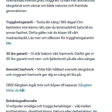
obehandlad svensk gran, noggrant utvald från ansvarsfullt
skogsbruk som värnar om både naturen och framtida
generationer.
Trygghetsgaranti
– Testa din säng i 180 dagar! Om
fastheten inte känns rätt, kan du kostnadsfritt byta till en
annan fasthet. Detta gäller när du köper till vårt
madrasskydd. Läs mer om villkoren för trygghetsgarantin
här
.
30 års garanti
– Vi står bakom vårt hantverk. Därför ger vi
30 års garanti mot ram- och fjäderbrott på alla våra sängar.
Svenskt hantverk
– Virke från hållbart svenskt skogsbruk
och noggrant hantverk ger dig en säng att lita på.
OBS! Sängben ingår inte och köpes till separat.
Sängben
hittar du
här
.
Betalningsalternativ
Vi erbjuder smidiga och trygga betalningar – välj mellan
kortbetalning, direktbetalning, faktura eller delbetalning.
Se