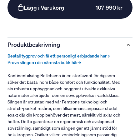
Lägg i Varukorg
107 990 kr
Produktbeskrivning
Beställ tygprov och få ett personligt erbjudande här→
Prova sängen i din närmsta butik här→
Kontinentalsäng Bellehamn är en storfavorit för dig som
söker det bästa inom både komfort och funktionalitet. Med
sin robusta uppbyggnad och noggrant utvalda exklusiva
naturmaterial erbjuder den en sovupplevelse i världsklass.
Sängen är utrustad med vår Femzons-teknologi och
stretch-pocket resårer, som tillsammans anpassar stödet
exakt där din kropp behöver det mest, särskilt vid axlar och
höfter. Detta garanterar en ergonomisk och avslappnad
sovställning, samtidigt som sängen ger ett jämnt stöd för
hela kroppen. Osäker vilken zonindelning som passar dig