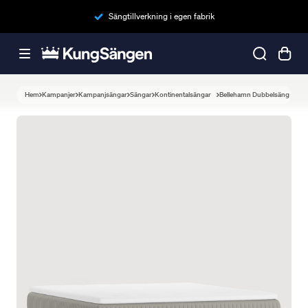
Sängtillverkning i egen fabrik
Hem
Kampanjer
Kampanjsängar
Sängar
Kontinentalsängar
Bellehamn Dubbelsäng