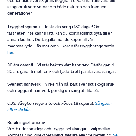
obehandlad svensk gran, noggrant utvald från ansvarsfullt
skogsbruk som värnar om både naturen och framtida
generationer.
Trygghetsgaranti
– Testa din säng i 180 dagar! Om
fastheten inte känns rätt, kan du kostnadsfritt byta till en
annan fasthet. Detta gäller när du köper till vårt
madrasskydd. Läs mer om villkoren för trygghetsgarantin
här
.
30 års garanti
– Vi står bakom vårt hantverk. Därför ger vi
30 års garanti mot ram- och fjäderbrott på alla våra sängar.
Svenskt hantverk
– Virke från hållbart svenskt skogsbruk
och noggrant hantverk ger dig en säng att lita på.
OBS! Sängben ingår inte och köpes till separat.
Sängben
hittar du
här
.
Betalningsalternativ
Vi erbjuder smidiga och trygga betalningar – välj mellan
kortbetalning, direktbetalning, faktura eller delbetalning.
Se