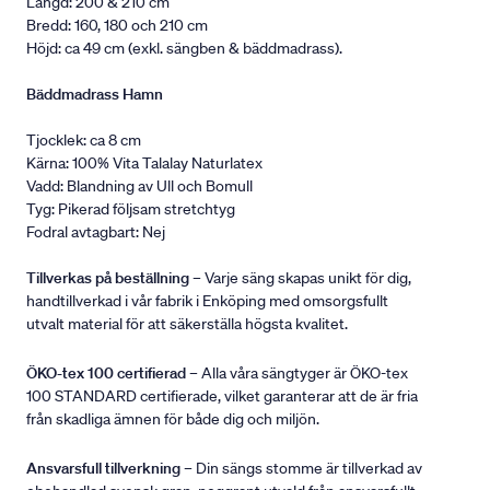
Längd: 200 & 210 cm
Bredd: 160, 180 och 210 cm
Höjd: ca 49 cm (exkl. sängben & bäddmadrass).
Bäddmadrass Hamn
Tjocklek: ca 8 cm
Kärna: 100% Vita Talalay Naturlatex
Vadd: Blandning av Ull och Bomull
Tyg: Pikerad följsam stretchtyg
Fodral avtagbart: Nej
Tillverkas på beställning
– Varje säng skapas unikt för dig,
handtillverkad i vår fabrik i Enköping med omsorgsfullt
utvalt material för att säkerställa högsta kvalitet.
ÖKO-tex 100 certifierad
– Alla våra sängtyger är ÖKO-tex
100 STANDARD certifierade, vilket garanterar att de är fria
från skadliga ämnen för både dig och miljön.
Ansvarsfull tillverkning
– Din sängs stomme är tillverkad av