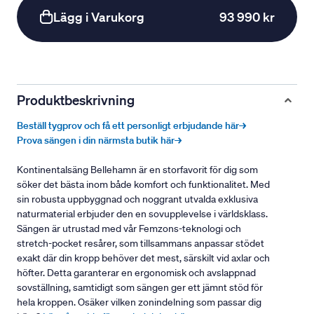
Lägg i Varukorg
93 990 kr
Produktbeskrivning
Beställ tygprov och få ett personligt erbjudande här→
Prova sängen i din närmsta butik här→
Kontinentalsäng Bellehamn är en storfavorit för dig som
söker det bästa inom både komfort och funktionalitet. Med
sin robusta uppbyggnad och noggrant utvalda exklusiva
naturmaterial erbjuder den en sovupplevelse i världsklass.
Sängen är utrustad med vår Femzons-teknologi och
stretch-pocket resårer, som tillsammans anpassar stödet
exakt där din kropp behöver det mest, särskilt vid axlar och
höfter. Detta garanterar en ergonomisk och avslappnad
sovställning, samtidigt som sängen ger ett jämnt stöd för
hela kroppen. Osäker vilken zonindelning som passar dig