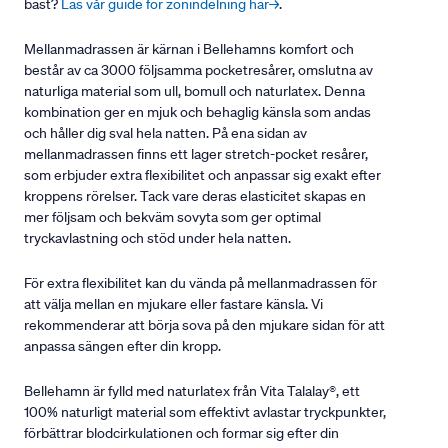
bäst?
Läs vår guide för zonindelning här→
.
Mellanmadrassen är kärnan i Bellehamns komfort och
består av ca 3000 följsamma pocketresårer, omslutna av
naturliga material som ull, bomull och naturlatex. Denna
kombination ger en mjuk och behaglig känsla som andas
och håller dig sval hela natten. På ena sidan av
mellanmadrassen finns ett lager stretch-pocket resårer,
som erbjuder extra flexibilitet och anpassar sig exakt efter
kroppens rörelser. Tack vare deras elasticitet skapas en
mer följsam och bekväm sovyta som ger optimal
tryckavlastning och stöd under hela natten.
För extra flexibilitet kan du vända på mellanmadrassen för
att välja mellan en mjukare eller fastare känsla. Vi
rekommenderar att börja sova på den mjukare sidan för att
anpassa sängen efter din kropp.
Bellehamn är fylld med naturlatex från Vita Talalay®, ett
100% naturligt material som effektivt avlastar tryckpunkter,
förbättrar blodcirkulationen och formar sig efter din