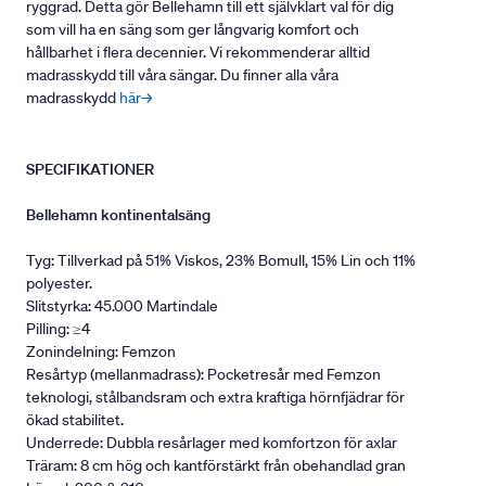
ryggrad. Detta gör Bellehamn till ett självklart val för dig
som vill ha en säng som ger långvarig komfort och
hållbarhet i flera decennier. Vi rekommenderar alltid
madrasskydd till våra sängar. Du finner alla våra
madrasskydd
här→
SPECIFIKATIONER
Bellehamn kontinentalsäng
Tyg: Tillverkad på 51% Viskos, 23% Bomull, 15% Lin och 11%
polyester.
Slitstyrka: 45.000 Martindale
Pilling: ≥4
Zonindelning: Femzon
Resårtyp (mellanmadrass): Pocketresår med Femzon
teknologi, stålbandsram och extra kraftiga hörnfjädrar för
ökad stabilitet.
Underrede: Dubbla resårlager med komfortzon för axlar
Träram: 8 cm hög och kantförstärkt från obehandlad gran