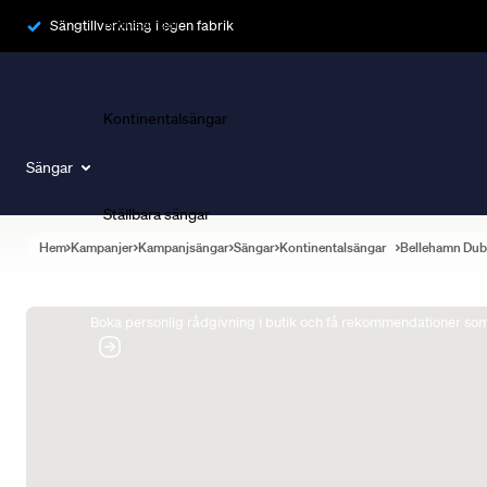
Ramsängar
Sängtillverkning i egen fabrik
Kontinentalsängar
Sängar
Ställbara sängar
Hem
Kampanjer
Kampanjsängar
Sängar
Kontinentalsängar
Bellehamn Dub
Boka Sängexpert
Boka personlig rådgivning i butik och få rekommendationer som 