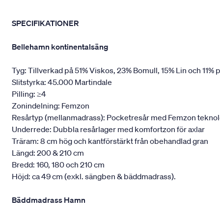
SPECIFIKATIONER
Bellehamn kontinentalsäng
Tyg: Tillverkad på 51% Viskos, 23% Bomull, 15% Lin och 11% p
Slitstyrka: 45.000 Martindale
Pilling: ≥4
Zonindelning: Femzon
Resårtyp (mellanmadrass): Pocketresår med Femzon teknologi,
Underrede: Dubbla resårlager med komfortzon för axlar
Träram: 8 cm hög och kantförstärkt från obehandlad gran
Längd: 200 & 210 cm
Bredd: 160, 180 och 210 cm
Höjd: ca 49 cm (exkl. sängben & bäddmadrass).
Bäddmadrass Hamn