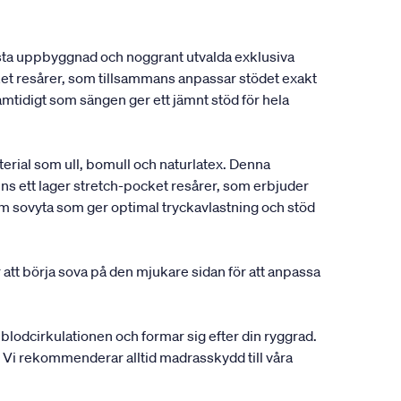
usta uppbyggnad och noggrant utvalda exklusiva
et resårer, som tillsammans anpassar stödet exakt
amtidigt som sängen ger ett jämnt stöd för hela
rial som ull, bomull och naturlatex. Denna
ns ett lager stretch-pocket resårer, som erbjuder
väm sovyta som ger optimal tryckavlastning och stöd
 att börja sova på den mjukare sidan för att anpassa
r blodcirkulationen och formar sig efter din ryggrad.
er. Vi rekommenderar alltid madrasskydd till våra