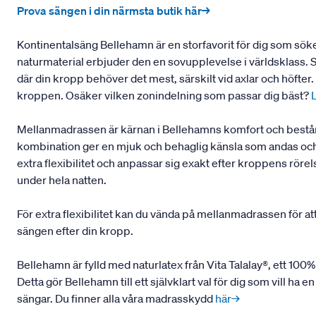
Prova sängen i din närmsta butik här→
Kontinentalsäng Bellehamn är en storfavorit för dig som sö
naturmaterial erbjuder den en sovupplevelse i världsklass.
där din kropp behöver det mest, särskilt vid axlar och höfte
kroppen. Osäker vilken zonindelning som passar dig bäst?
Mellanmadrassen är kärnan i Bellehamns komfort och består 
kombination ger en mjuk och behaglig känsla som andas och h
extra flexibilitet och anpassar sig exakt efter kroppens rör
under hela natten.
För extra flexibilitet kan du vända på mellanmadrassen för at
sängen efter din kropp.
Bellehamn är fylld med naturlatex från Vita Talalay®, ett 100%
Detta gör Bellehamn till ett självklart val för dig som vill h
sängar. Du finner alla våra madrasskydd
här→