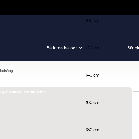
105 cm
Bäddmadrasser
120 cm
Sängk
belsäng
140 cm
gör skillnad för din sömn.
160 cm
180 cm