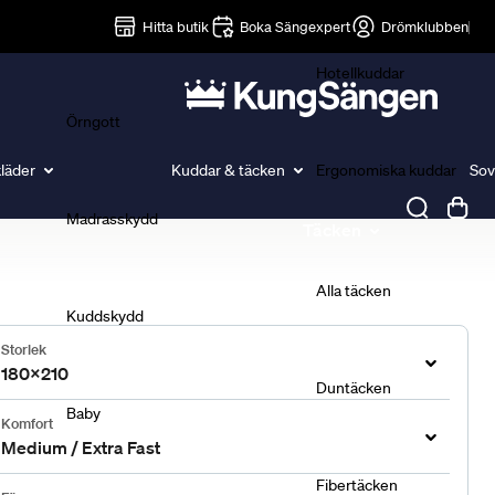
Lakan
Hitta butik
Boka Sängexpert
Drömklubben
Hotellkuddar
Örngott
läder
Kuddar & täcken
Ergonomiska kuddar
Sov
Madrasskydd
Täcken
Alla täcken
Kuddskydd
Storlek
180x210
Duntäcken
Baby
Komfort
Medium / Extra Fast
Fibertäcken