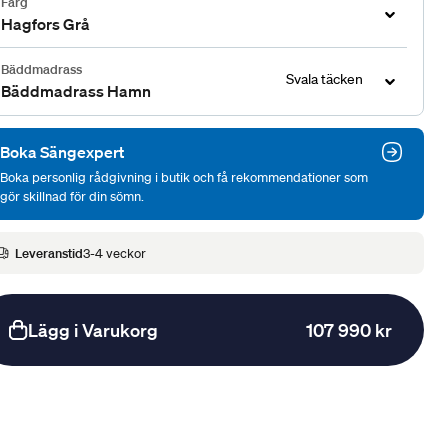
Färg
Hagfors Grå
Bäddmadrass
Svala täcken
Bäddmadrass Hamn
Boka Sängexpert
Boka personlig rådgivning i butik och få rekommendationer som
gör skillnad för din sömn.
Leveranstid
3-4 veckor
Lägg i Varukorg
107 990 kr