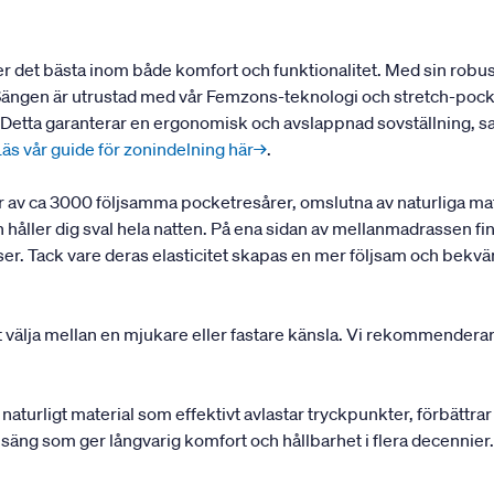
ker det bästa inom både komfort och funktionalitet. Med sin rob
 Sängen är utrustad med vår Femzons-teknologi och stretch-pock
r. Detta garanterar en ergonomisk och avslappnad sovställning, s
Läs vår guide för zonindelning här→
.
av ca 3000 följsamma pocketresårer, omslutna av naturliga mate
åller dig sval hela natten. På ena sidan av mellanmadrassen fin
elser. Tack vare deras elasticitet skapas en mer följsam och bek
t välja mellan en mjukare eller fastare känsla. Vi rekommenderar
 naturligt material som effektivt avlastar tryckpunkter, förbättra
a en säng som ger långvarig komfort och hållbarhet i flera decenni