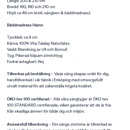
Längd: 200 & 210 cm
Bredd: 160, 180 och 210 cm
Höjd: ca 49 cm (exkl. sängben & bäddmadrass).
Bäddmadrass Hamn
Tjocklek: ca 8 cm
Kärna: 100% Vita Talalay Naturlatex
Vadd: Blandning av Ull och Bomull
Tyg: Pikerad följsam stretchtyg
Fodral avtagbart: Nej
Tillverkas på beställning
– Varje säng skapas unikt för dig,
handtillverkad i vår fabrik i Enköping med omsorgsfullt
utvalt material för att säkerställa högsta kvalitet.
ÖKO-tex 100 certifierad
– Alla våra sängtyger är ÖKO-tex
100 STANDARD certifierade, vilket garanterar att de är fria
från skadliga ämnen för både dig och miljön.
Ansvarsfull tillverkning
– Din sängs stomme är tillverkad av