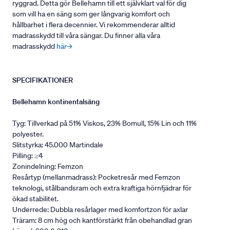
ryggrad. Detta gör Bellehamn till ett självklart val för dig
som vill ha en säng som ger långvarig komfort och
hållbarhet i flera decennier. Vi rekommenderar alltid
madrasskydd till våra sängar. Du finner alla våra
madrasskydd
här→
SPECIFIKATIONER
Bellehamn kontinentalsäng
Tyg: Tillverkad på 51% Viskos, 23% Bomull, 15% Lin och 11%
polyester.
Slitstyrka: 45.000 Martindale
Pilling: ≥4
Zonindelning: Femzon
Resårtyp (mellanmadrass): Pocketresår med Femzon
teknologi, stålbandsram och extra kraftiga hörnfjädrar för
ökad stabilitet.
Underrede: Dubbla resårlager med komfortzon för axlar
Träram: 8 cm hög och kantförstärkt från obehandlad gran