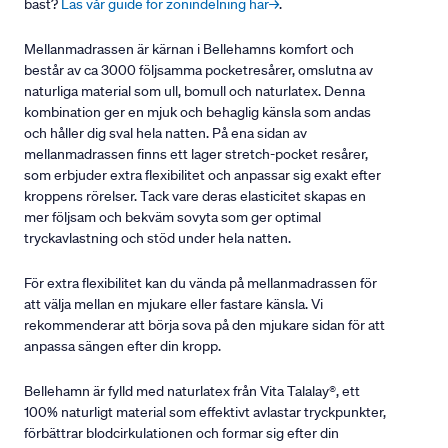
bäst?
Läs vår guide för zonindelning här→
.
Mellanmadrassen är kärnan i Bellehamns komfort och
består av ca 3000 följsamma pocketresårer, omslutna av
naturliga material som ull, bomull och naturlatex. Denna
kombination ger en mjuk och behaglig känsla som andas
och håller dig sval hela natten. På ena sidan av
mellanmadrassen finns ett lager stretch-pocket resårer,
som erbjuder extra flexibilitet och anpassar sig exakt efter
kroppens rörelser. Tack vare deras elasticitet skapas en
mer följsam och bekväm sovyta som ger optimal
tryckavlastning och stöd under hela natten.
För extra flexibilitet kan du vända på mellanmadrassen för
att välja mellan en mjukare eller fastare känsla. Vi
rekommenderar att börja sova på den mjukare sidan för att
anpassa sängen efter din kropp.
Bellehamn är fylld med naturlatex från Vita Talalay®, ett
100% naturligt material som effektivt avlastar tryckpunkter,
förbättrar blodcirkulationen och formar sig efter din