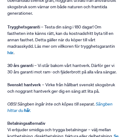
obehandlad svensk gran, noggrant utvald från ansvarsfullt
skogsbruk som värnar om både naturen och framtida
generationer.
Trygghetsgaranti
– Testa din säng i 180 dagar! Om
fastheten inte känns rätt, kan du kostnadsfritt byta till en
annan fasthet. Detta gäller när du köper till vårt
madrasskydd. Läs mer om villkoren för trygghetsgarantin
här
.
30 års garanti
– Vi står bakom vårt hantverk. Därför ger vi
30 års garanti mot ram- och fjäderbrott på alla våra sängar.
Svenskt hantverk
– Virke från hållbart svenskt skogsbruk
och noggrant hantverk ger dig en säng att lita på.
OBS! Sängben ingår inte och köpes till separat.
Sängben
hittar du
här
.
Betalningsalternativ
Vi erbjuder smidiga och trygga betalningar – välj mellan
kortbetalning, direktbetalning, faktura eller delbetalning.
Se