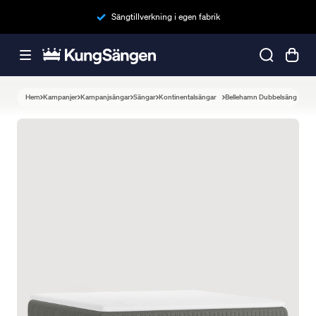
Sängtillverkning i egen fabrik
Hem
Kampanjer
Kampanjsängar
Sängar
Kontinentalsängar
Bellehamn Dubbelsäng