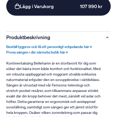
Lägg i Varukorg
107 990 kr
Produktbeskrivning
Beställ tygprov och få ett personligt erbjudande här→
Prova sängen i din närmsta butik här→
Kontinentalsäng Bellehamn är en storfavorit för dig som
söker det bästa inom både komfort och funktionalitet. Med
sin robusta uppbyggnad och noggrant utvalda exklusiva
naturmaterial erbjuder den en sovupplevelse i världsklass.
Sängen är utrustad med vår Femzons-teknologi och
stretch-pocket resårer, som tillsammans anpassar stödet
exakt där din kropp behöver det mest, särskilt vid axlar och
höfter. Detta garanterar en ergonomisk och avslappnad
sovställning, samtidigt som sängen ger ett jämnt stöd för
hela kroppen. Osäker vilken zonindelning som passar dig