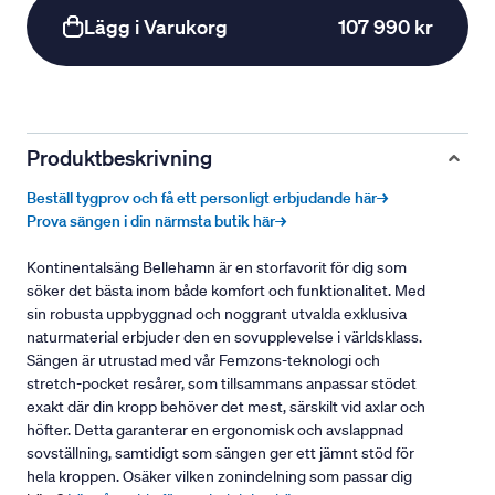
Lägg i Varukorg
107 990 kr
Produktbeskrivning
Beställ tygprov och få ett personligt erbjudande här→
Prova sängen i din närmsta butik här→
Kontinentalsäng Bellehamn är en storfavorit för dig som
söker det bästa inom både komfort och funktionalitet. Med
sin robusta uppbyggnad och noggrant utvalda exklusiva
naturmaterial erbjuder den en sovupplevelse i världsklass.
Sängen är utrustad med vår Femzons-teknologi och
stretch-pocket resårer, som tillsammans anpassar stödet
exakt där din kropp behöver det mest, särskilt vid axlar och
höfter. Detta garanterar en ergonomisk och avslappnad
sovställning, samtidigt som sängen ger ett jämnt stöd för
hela kroppen. Osäker vilken zonindelning som passar dig