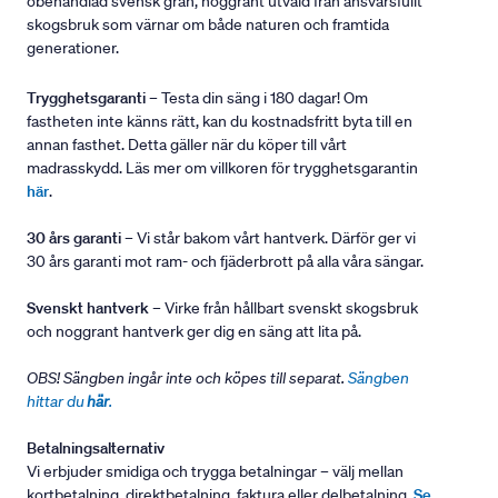
obehandlad svensk gran, noggrant utvald från ansvarsfullt
skogsbruk som värnar om både naturen och framtida
generationer.
Trygghetsgaranti
– Testa din säng i 180 dagar! Om
fastheten inte känns rätt, kan du kostnadsfritt byta till en
annan fasthet. Detta gäller när du köper till vårt
madrasskydd. Läs mer om villkoren för trygghetsgarantin
här
.
30 års garanti
– Vi står bakom vårt hantverk. Därför ger vi
30 års garanti mot ram- och fjäderbrott på alla våra sängar.
Svenskt hantverk
– Virke från hållbart svenskt skogsbruk
och noggrant hantverk ger dig en säng att lita på.
OBS! Sängben ingår inte och köpes till separat.
Sängben
hittar du
här
.
Betalningsalternativ
Vi erbjuder smidiga och trygga betalningar – välj mellan
kortbetalning, direktbetalning, faktura eller delbetalning.
Se