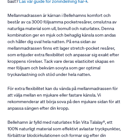
bäst?
Läs vår guide för zonindelning här→
.
Mellanmadrassen är kärnan i Bellehamns komfort och
består av ca 3000 följsamma pocketresårer, omslutna av
naturliga material som ull, bomull och naturlatex. Denna
kombination ger en mjuk och behaglig känsla som andas
och håller dig sval hela natten. På ena sidan av
mellanmadrassen finns ett lager stretch-pocket resårer,
som erbjuder extra flexibilitet och anpassar sig exakt efter
kroppens rörelser. Tack vare deras elasticitet skapas en
mer följsam och bekväm sovyta som ger optimal
tryckavlastning och stöd under hela natten.
För extra flexibilitet kan du vända på mellanmadrassen för
att välja mellan en mjukare eller fastare känsla. Vi
rekommenderar att börja sova på den mjukare sidan för att
anpassa sängen efter din kropp.
Bellehamn är fylld med naturlatex från Vita Talalay®, ett
100% naturligt material som effektivt avlastar tryckpunkter,
förbättrar blodcirkulationen och formar sig efter din