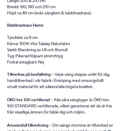
Längd: 200 & 210 cm
Bredd: 160, 180 och 210 cm
Höjd: ca 49 cm (exkl. sängben & bäddmadrass).
Bäddmadrass Hamn
Tjocklek: ca 8 cm
Kärna: 100% Vita Talalay Naturlatex
Vadd: Blandning av Ull och Bomull
Tyg: Pikerad följsam stretchtyg
Fodral avtagbart: Nej
Tillverkas på beställning
– Varje säng skapas unikt för dig,
handtillverkad i vår fabrik i Enköping med omsorgsfullt
utvalt material för att säkerställa högsta kvalitet.
ÖKO-tex 100 certifierad
– Alla våra sängtyger är ÖKO-tex
100 STANDARD certifierade, vilket garanterar att de är fria
från skadliga ämnen för både dig och miljön.
Ansvarsfull tillverkning
– Din sängs stomme är tillverkad av