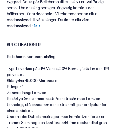
ryggrad. Detta gör Bellehamn till ett självklart val för dig
som vill ha en säng som ger långvarig komfort och
hållbarhet i flera decennier. Vi rekommenderar alltid
madrasskydd till våra sängar. Du finner alla våra
madrasskydd
här→
SPECIFIKATIONER
Bellehamn kontinentalsäng
Tyg: Tillverkad på 51% Viskos, 23% Bomull, 15% Lin och 11%
polyester.
Slitstyrka: 45.000 Martindale
Pilling: ≥4
Zonindelning: Femzon
Resårtyp (mellanmadrass): Pocketresår med Femzon
teknologi, stålbandsram och extra kraftiga hörnfjädrar för
ökad stabilitet.
Underrede: Dubbla resårlager med komfortzon för axlar
Träram: 8 cm hög och kantförstärkt från obehandlad gran