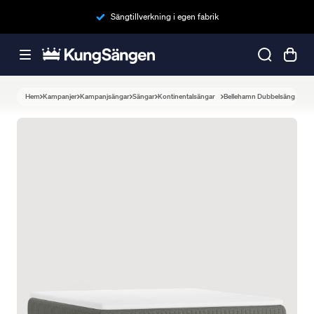
Sängtillverkning i egen fabrik
Hem
Kampanjer
Kampanjsängar
Sängar
Kontinentalsängar
Bellehamn Dubbelsäng