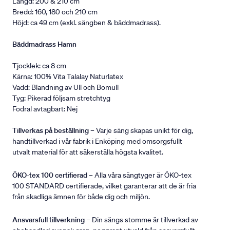
Längd: 200 & 210 cm
Bredd: 160, 180 och 210 cm
Höjd: ca 49 cm (exkl. sängben & bäddmadrass).
Bäddmadrass Hamn
Tjocklek: ca 8 cm
Kärna: 100% Vita Talalay Naturlatex
Vadd: Blandning av Ull och Bomull
Tyg: Pikerad följsam stretchtyg
Fodral avtagbart: Nej
Tillverkas på beställning
– Varje säng skapas unikt för dig,
handtillverkad i vår fabrik i Enköping med omsorgsfullt
utvalt material för att säkerställa högsta kvalitet.
ÖKO-tex 100 certifierad
– Alla våra sängtyger är ÖKO-tex
100 STANDARD certifierade, vilket garanterar att de är fria
från skadliga ämnen för både dig och miljön.
Ansvarsfull tillverkning
– Din sängs stomme är tillverkad av