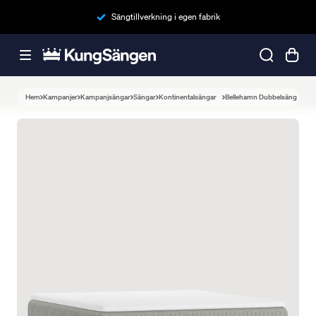
Sängtillverkning i egen fabrik
Hem
Kampanjer
Kampanjsängar
Sängar
Kontinentalsängar
Bellehamn Dubbelsäng