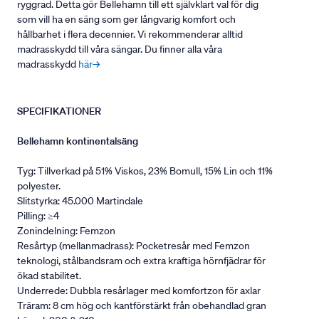
ryggrad. Detta gör Bellehamn till ett självklart val för dig
som vill ha en säng som ger långvarig komfort och
hållbarhet i flera decennier. Vi rekommenderar alltid
madrasskydd till våra sängar. Du finner alla våra
madrasskydd
här→
SPECIFIKATIONER
Bellehamn kontinentalsäng
Tyg: Tillverkad på 51% Viskos, 23% Bomull, 15% Lin och 11%
polyester.
Slitstyrka: 45.000 Martindale
Pilling: ≥4
Zonindelning: Femzon
Resårtyp (mellanmadrass): Pocketresår med Femzon
teknologi, stålbandsram och extra kraftiga hörnfjädrar för
ökad stabilitet.
Underrede: Dubbla resårlager med komfortzon för axlar
Träram: 8 cm hög och kantförstärkt från obehandlad gran