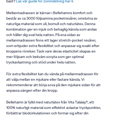
bäst?
Läs vår guide för zonindelning här→
.
Mellanmadrassen är kärnan i Bellehamns komfort och
består av ca 3000 följsamma pocketresårer, omslutna av
naturliga material som ull, bomull och naturlatex. Denna
kombination ger en mjuk och behaglig känsla som andas
och håller dig sval hela natten. På ena sidan av
mellanmadrassen finns ett lager stretch-pocket resårer,
som erbjuder extra flexibilitet och anpassar sig exakt efter
kroppens rörelser. Tack vare deras elasticitet skapas en
mer följsam och bekväm sovyta som ger optimal
tryckavlastning och stöd under hela natten.
För extra flexibilitet kan du vända på mellanmadrassen för
att välja mellan en mjukare eller fastare känsla. Vi
rekommenderar att börja sova på den mjukare sidan för att
anpassa sängen efter din kropp.
Bellehamn är fylld med naturlatex från Vita Talalay®, ett
100% naturligt material som effektivt avlastar tryckpunkter,
förbättrar blodcirkulationen och formar sig efter din