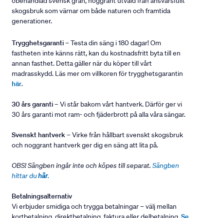
obehandlad svensk gran, noggrant utvald från ansvarsfullt
skogsbruk som värnar om både naturen och framtida
generationer.
Trygghetsgaranti
– Testa din säng i 180 dagar! Om
fastheten inte känns rätt, kan du kostnadsfritt byta till en
annan fasthet. Detta gäller när du köper till vårt
madrasskydd. Läs mer om villkoren för trygghetsgarantin
här
.
30 års garanti
– Vi står bakom vårt hantverk. Därför ger vi
30 års garanti mot ram- och fjäderbrott på alla våra sängar.
Svenskt hantverk
– Virke från hållbart svenskt skogsbruk
och noggrant hantverk ger dig en säng att lita på.
OBS! Sängben ingår inte och köpes till separat.
Sängben
hittar du
här
.
Betalningsalternativ
Vi erbjuder smidiga och trygga betalningar – välj mellan
kortbetalning, direktbetalning, faktura eller delbetalning.
Se