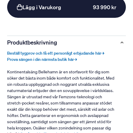
Lägg i Varukorg
93 990 kr
Produktbeskrivning
Beställ tygprov och få ett personligt erbjudande här→
Prova sängen i din närmsta butik här→
Kontinentalsäng Bellehamn är en storfavorit för dig som
söker det bästa inom både komfort och funktionalitet. Med
sin robusta uppbyggnad och noggrant utvalda exklusiva
naturmaterial erbjuder den en sovupplevelse i världsklass.
Sängen är utrustad med vår Femzons-teknologi och
stretch-pocket resårer, som tillsammans anpassar stödet
exakt där din kropp behöver det mest, särskilt vid axlar och
höfter. Detta garanterar en ergonomisk och avslappnad
sovställning, samtidigt som sängen ger ett jämnt stöd för
hela kroppen. Osäker vilken zonindelning som passar dig