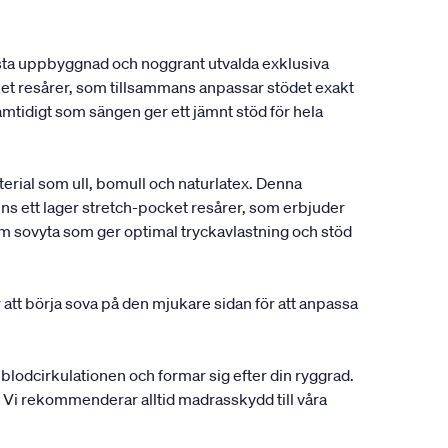
usta uppbyggnad och noggrant utvalda exklusiva
et resårer, som tillsammans anpassar stödet exakt
amtidigt som sängen ger ett jämnt stöd för hela
rial som ull, bomull och naturlatex. Denna
ns ett lager stretch-pocket resårer, som erbjuder
väm sovyta som ger optimal tryckavlastning och stöd
 att börja sova på den mjukare sidan för att anpassa
r blodcirkulationen och formar sig efter din ryggrad.
er. Vi rekommenderar alltid madrasskydd till våra