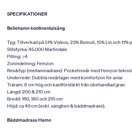
SPECIFIKATIONER
Bellehamn kontinentalsäng
Tyg: Tillverkad på 51% Viskos, 23% Bomull, 15% Lin och 11% p
Slitstyrka: 45.000 Martindale
Pilling: ≥4
Zonindelning: Femzon
Resårtyp (mellanmadrass): Pocketresår med Femzon teknologi,
Underrede: Dubbla resårlager med komfortzon för axlar
Träram: 8 cm hög och kantförstärkt från obehandlad gran
Längd: 200 & 210 cm
Bredd: 160, 180 och 210 cm
Höjd: ca 49 cm (exkl. sängben & bäddmadrass).
Bäddmadrass Hamn