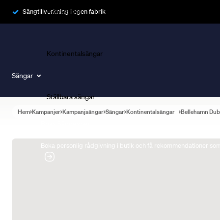
Ramsängar
Sängtillverkning i egen fabrik
Kontinentalsängar
Sängar
Ställbara sängar
Hem
Kampanjer
Kampanjsängar
Sängar
Kontinentalsängar
Bellehamn Dub
Boka Sängexpert
Boka personlig rådgivning i butik och få rekommendationer som 