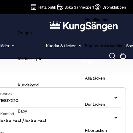
Lakan
Hitta butik
Boka Sängexpert
Drömklubben
Hotellkuddar
Örngott
läder
Kuddar & täcken
Ergonomiska kuddar
Sov
Madrasskydd
Täcken
Alla täcken
Kuddskydd
Storlek
160x210
Duntäcken
Baby
Komfort
Extra Fast / Extra Fast
Fibertäcken