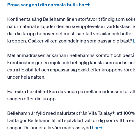
Prova sängen i din närmsta butik här→
Kontinentalsäng Bellehamn är en storfavorit för dig som sö
naturmaterial erbjuder den en sovupplevelse i världsklass.
där din kropp behöver det mest, särskilt vid axlar och höfte
kroppen. Osäker vilken zonindelning som passar dig bäst?
Mellanmadrassen är kärnan i Bellehamns komfort och består 
kombination ger en mjuk och behaglig känsla som andas och h
extra flexibilitet och anpassar sig exakt efter kroppens rör
under hela natten.
För extra flexibilitet kan du vända på mellanmadrassen för at
sängen efter din kropp.
Bellehamn är fylld med naturlatex från Vita Talalay®, ett 100%
Detta gör Bellehamn till ett självklart val för dig som vill h
sängar. Du finner alla våra madrasskydd
här→