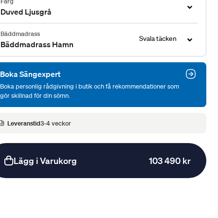
Färg
Duved Ljusgrå
Bäddmadrass
Svala täcken
Bäddmadrass Hamn
Boka Sängexpert
Boka personlig rådgivning i butik och få rekommendationer som
gör skillnad för din sömn.
Leveranstid
3-4 veckor
Lägg i Varukorg
103 490 kr