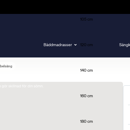
105 cm
Bäddmadrasser
120 cm
Sängk
belsäng
140 cm
gör skillnad för din sömn.
160 cm
180 cm