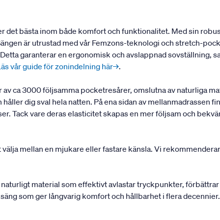
ker det bästa inom både komfort och funktionalitet. Med sin rob
 Sängen är utrustad med vår Femzons-teknologi och stretch-pock
r. Detta garanterar en ergonomisk och avslappnad sovställning, s
Läs vår guide för zonindelning här→
.
av ca 3000 följsamma pocketresårer, omslutna av naturliga mate
åller dig sval hela natten. På ena sidan av mellanmadrassen fin
elser. Tack vare deras elasticitet skapas en mer följsam och bek
t välja mellan en mjukare eller fastare känsla. Vi rekommenderar
 naturligt material som effektivt avlastar tryckpunkter, förbättra
a en säng som ger långvarig komfort och hållbarhet i flera decenni