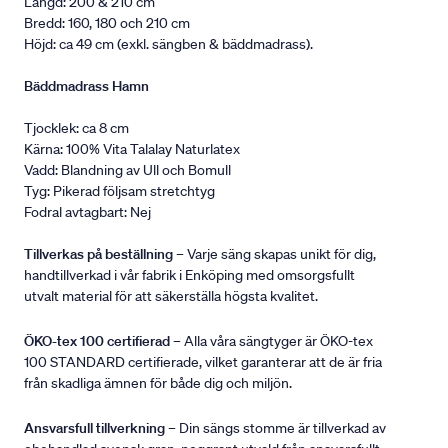
Längd: 200 & 210 cm
Bredd: 160, 180 och 210 cm
Höjd: ca 49 cm (exkl. sängben & bäddmadrass).
Bäddmadrass Hamn
Tjocklek: ca 8 cm
Kärna: 100% Vita Talalay Naturlatex
Vadd: Blandning av Ull och Bomull
Tyg: Pikerad följsam stretchtyg
Fodral avtagbart: Nej
Tillverkas på beställning
– Varje säng skapas unikt för dig,
handtillverkad i vår fabrik i Enköping med omsorgsfullt
utvalt material för att säkerställa högsta kvalitet.
ÖKO-tex 100 certifierad
– Alla våra sängtyger är ÖKO-tex
100 STANDARD certifierade, vilket garanterar att de är fria
från skadliga ämnen för både dig och miljön.
Ansvarsfull tillverkning
– Din sängs stomme är tillverkad av