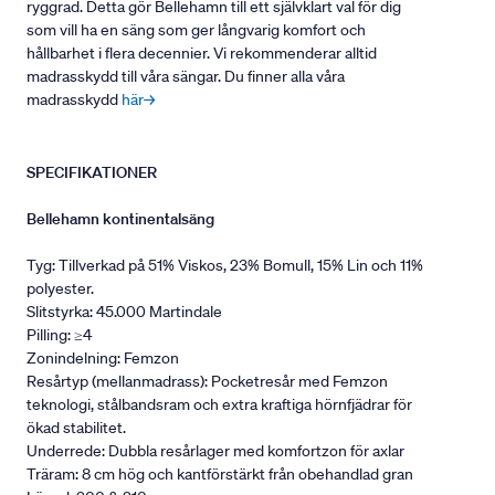
ryggrad. Detta gör Bellehamn till ett självklart val för dig
som vill ha en säng som ger långvarig komfort och
hållbarhet i flera decennier. Vi rekommenderar alltid
madrasskydd till våra sängar. Du finner alla våra
madrasskydd
här→
SPECIFIKATIONER
Bellehamn kontinentalsäng
Tyg: Tillverkad på 51% Viskos, 23% Bomull, 15% Lin och 11%
polyester.
Slitstyrka: 45.000 Martindale
Pilling: ≥4
Zonindelning: Femzon
Resårtyp (mellanmadrass): Pocketresår med Femzon
teknologi, stålbandsram och extra kraftiga hörnfjädrar för
ökad stabilitet.
Underrede: Dubbla resårlager med komfortzon för axlar
Träram: 8 cm hög och kantförstärkt från obehandlad gran