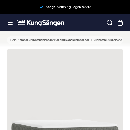
Sängtillverkning i egen fabrik
Hem
Kampanjer
Kampanjsängar
Sängar
Kontinentalsängar
Bellehamn Dubbelsäng