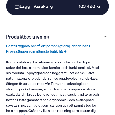
Lägg i Varukorg
103 490 kr
Produktbeskrivning
Beställ tygprov och få ett personligt erbjudande här→
Prova sängen i din närmsta butik här→
Kontinentalsäng Bellehamn är en storfavorit för dig som
söker det bästa inom både komfort och funktionalitet. Med
sin robusta uppbyggnad och noggrant utvalda exklusiva
naturmaterial erbjuder den en sovupplevelse i världsklass.
Sängen är utrustad med vår Femzons-teknologi och
stretch-pocket resårer, som tillsammans anpassar stödet
exakt där din kropp behöver det mest, särskilt vid axlar och
höfter. Detta garanterar en ergonomisk och avslappnad
sovställning, samtidigt som sängen ger ett jämnt stöd för
hela kroppen. Osäker vilken zonindelning som passar dig