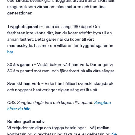
obehandlad svensk gran, noggrant utvald från ansvarsfullt
skogsbruk som värnar om både naturen och framtida
generationer.
Trygghetsgaranti
– Testa din säng i 180 dagar! Om
fastheten inte känns rätt, kan du kostnadsfritt byta till en
annan fasthet. Detta gäller när du köper till vårt
madrasskydd. Läs mer om villkoren för trygghetsgarantin
här
.
30 års garanti
– Vi står bakom vårt hantverk. Därför ger vi
30 års garanti mot ram- och fjäderbrott på alla våra sängar.
Svenskt hantverk
– Virke från hållbart svenskt skogsbruk
och noggrant hantverk ger dig en säng att lita på.
OBS! Sängben ingår inte och köpes till separat.
Sängben
hittar du
här
.
Betalningsalternativ
Vi erbjuder smidiga och trygga betalningar – välj mellan
kortbetalning, direktbetalning, faktura eller delbetalning.
Se