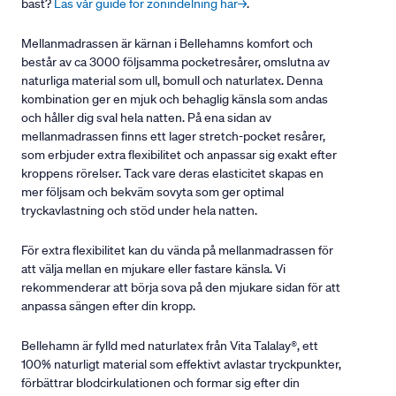
bäst?
Läs vår guide för zonindelning här→
.
Mellanmadrassen är kärnan i Bellehamns komfort och
består av ca 3000 följsamma pocketresårer, omslutna av
naturliga material som ull, bomull och naturlatex. Denna
kombination ger en mjuk och behaglig känsla som andas
och håller dig sval hela natten. På ena sidan av
mellanmadrassen finns ett lager stretch-pocket resårer,
som erbjuder extra flexibilitet och anpassar sig exakt efter
kroppens rörelser. Tack vare deras elasticitet skapas en
mer följsam och bekväm sovyta som ger optimal
tryckavlastning och stöd under hela natten.
För extra flexibilitet kan du vända på mellanmadrassen för
att välja mellan en mjukare eller fastare känsla. Vi
rekommenderar att börja sova på den mjukare sidan för att
anpassa sängen efter din kropp.
Bellehamn är fylld med naturlatex från Vita Talalay®, ett
100% naturligt material som effektivt avlastar tryckpunkter,
förbättrar blodcirkulationen och formar sig efter din