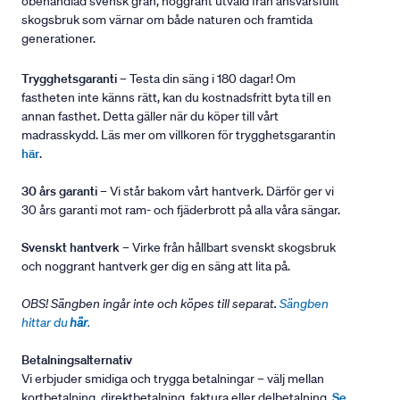
obehandlad svensk gran, noggrant utvald från ansvarsfullt
skogsbruk som värnar om både naturen och framtida
generationer.
Trygghetsgaranti
– Testa din säng i 180 dagar! Om
fastheten inte känns rätt, kan du kostnadsfritt byta till en
annan fasthet. Detta gäller när du köper till vårt
madrasskydd. Läs mer om villkoren för trygghetsgarantin
här
.
30 års garanti
– Vi står bakom vårt hantverk. Därför ger vi
30 års garanti mot ram- och fjäderbrott på alla våra sängar.
Svenskt hantverk
– Virke från hållbart svenskt skogsbruk
och noggrant hantverk ger dig en säng att lita på.
OBS! Sängben ingår inte och köpes till separat.
Sängben
hittar du
här
.
Betalningsalternativ
Vi erbjuder smidiga och trygga betalningar – välj mellan
kortbetalning, direktbetalning, faktura eller delbetalning.
Se