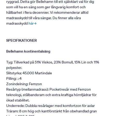
ryggrad. Detta gör Bellehamn till ett självklart val för dig
som vill ha en säng som ger långvarig komfort och
hållbarhet i flera decennier. Vi rekommenderar alltid
madrasskydd till våra sängar. Du finner alla våra
madrasskydd
här→
SPECIFIKATIONER
Bellehamn kontinentalsäng
Tyg: Tillverkad på 51% Viskos, 23% Bomull, 15% Lin och 11%
polyester.
Slitstyrka: 45.000 Martindale
Pilling: ≥4
Zonindelning: Femzon
Resårtyp (mellanmadrass): Pocketresår med Femzon
teknologi, stålbandsram och extra kraftiga hörnfjädrar för
ökad stabilitet.
Underrede: Dubbla resårlager med komfortzon för axlar
Träram: 8 cm hög och kantförstärkt från obehandlad gran