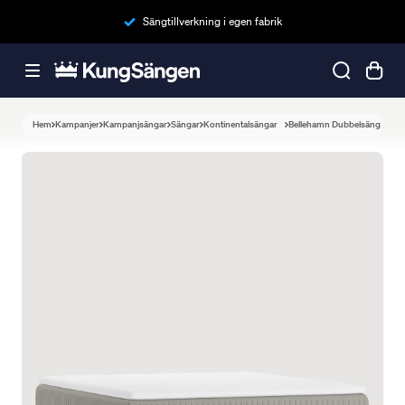
Sängtillverkning i egen fabrik
Hem
Kampanjer
Kampanjsängar
Sängar
Kontinentalsängar
Bellehamn Dubbelsäng