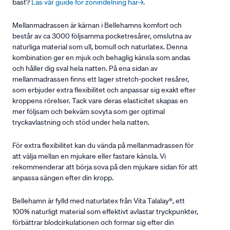
bäst?
Läs vår guide för zonindelning här→
.
Mellanmadrassen är kärnan i Bellehamns komfort och
består av ca 3000 följsamma pocketresårer, omslutna av
naturliga material som ull, bomull och naturlatex. Denna
kombination ger en mjuk och behaglig känsla som andas
och håller dig sval hela natten. På ena sidan av
mellanmadrassen finns ett lager stretch-pocket resårer,
som erbjuder extra flexibilitet och anpassar sig exakt efter
kroppens rörelser. Tack vare deras elasticitet skapas en
mer följsam och bekväm sovyta som ger optimal
tryckavlastning och stöd under hela natten.
För extra flexibilitet kan du vända på mellanmadrassen för
att välja mellan en mjukare eller fastare känsla. Vi
rekommenderar att börja sova på den mjukare sidan för att
anpassa sängen efter din kropp.
Bellehamn är fylld med naturlatex från Vita Talalay®, ett
100% naturligt material som effektivt avlastar tryckpunkter,
förbättrar blodcirkulationen och formar sig efter din