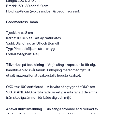
Längd: 200 & 210 cm
Bredd: 160, 180 och 210 cm
Höjd: ca 49 cm (exkl. sängben & bäddmadrass).
Bäddmadrass Hamn
Tjocklek: ca 8 cm
Kärna: 100% Vita Talalay Naturlatex
Vadd: Blandning av Ull och Bomull
Tyg: Pikerad följsam stretchtyg
Fodral avtagbart: Nej
Tillverkas på beställning
– Varje säng skapas unikt för dig,
handtillverkad i vår fabrik i Enköping med omsorgsfullt
utvalt material för att säkerställa högsta kvalitet.
ÖKO-tex 100 certifierad
– Alla våra sängtyger är ÖKO-tex
100 STANDARD certifierade, vilket garanterar att de är fria
från skadliga ämnen för både dig och miljön.
Ansvarsfull tillverkning
– Din sängs stomme är tillverkad av