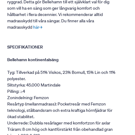
ryggrad. Detta gör Bellehamn till ett självklart val för dig
som vill ha en säng som ger långvarig komfort och
hållbarhet i flera decennier. Vi rekommenderar alltid
madrasskydd till våra sängar. Du finner alla våra
madrasskydd
här→
SPECIFIKATIONER
Bellehamn kontinentalsäng
Tyg: Tillverkad på 51% Viskos, 23% Bomull, 15% Lin och 11%
polyester.
Slitstyrka: 45.000 Martindale
Pilling: ≥4
Zonindelning: Femzon
Resårtyp (mellanmadrass): Pocketresår med Femzon
teknologi, stålbandsram och extra kraftiga hörnfjädrar för
ökad stabilitet.
Underrede: Dubbla resårlager med komfortzon för axlar
Träram: 8 cm hög och kantförstärkt från obehandlad gran