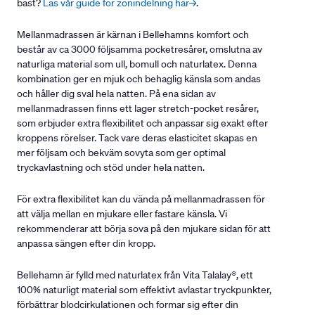
bäst?
Läs vår guide för zonindelning här→
.
Mellanmadrassen är kärnan i Bellehamns komfort och
består av ca 3000 följsamma pocketresårer, omslutna av
naturliga material som ull, bomull och naturlatex. Denna
kombination ger en mjuk och behaglig känsla som andas
och håller dig sval hela natten. På ena sidan av
mellanmadrassen finns ett lager stretch-pocket resårer,
som erbjuder extra flexibilitet och anpassar sig exakt efter
kroppens rörelser. Tack vare deras elasticitet skapas en
mer följsam och bekväm sovyta som ger optimal
tryckavlastning och stöd under hela natten.
För extra flexibilitet kan du vända på mellanmadrassen för
att välja mellan en mjukare eller fastare känsla. Vi
rekommenderar att börja sova på den mjukare sidan för att
anpassa sängen efter din kropp.
Bellehamn är fylld med naturlatex från Vita Talalay®, ett
100% naturligt material som effektivt avlastar tryckpunkter,
förbättrar blodcirkulationen och formar sig efter din