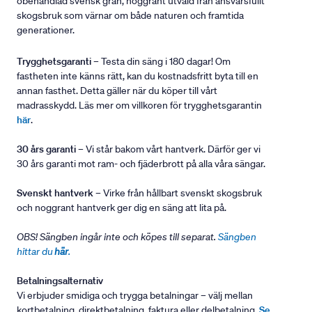
obehandlad svensk gran, noggrant utvald från ansvarsfullt
skogsbruk som värnar om både naturen och framtida
generationer.
Trygghetsgaranti
– Testa din säng i 180 dagar! Om
fastheten inte känns rätt, kan du kostnadsfritt byta till en
annan fasthet. Detta gäller när du köper till vårt
madrasskydd. Läs mer om villkoren för trygghetsgarantin
här
.
30 års garanti
– Vi står bakom vårt hantverk. Därför ger vi
30 års garanti mot ram- och fjäderbrott på alla våra sängar.
Svenskt hantverk
– Virke från hållbart svenskt skogsbruk
och noggrant hantverk ger dig en säng att lita på.
OBS! Sängben ingår inte och köpes till separat.
Sängben
hittar du
här
.
Betalningsalternativ
Vi erbjuder smidiga och trygga betalningar – välj mellan
kortbetalning, direktbetalning, faktura eller delbetalning.
Se