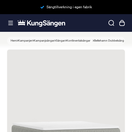
Sängtillverkning i egen fabrik
Hem
Kampanjer
Kampanjsängar
Sängar
Kontinentalsängar
Bellehamn Dubbelsäng