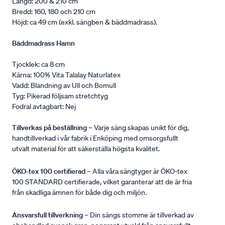
Längd: 200 & 210 cm
Bredd: 160, 180 och 210 cm
Höjd: ca 49 cm (exkl. sängben & bäddmadrass).
Bäddmadrass Hamn
Tjocklek: ca 8 cm
Kärna: 100% Vita Talalay Naturlatex
Vadd: Blandning av Ull och Bomull
Tyg: Pikerad följsam stretchtyg
Fodral avtagbart: Nej
Tillverkas på beställning
– Varje säng skapas unikt för dig,
handtillverkad i vår fabrik i Enköping med omsorgsfullt
utvalt material för att säkerställa högsta kvalitet.
ÖKO-tex 100 certifierad
– Alla våra sängtyger är ÖKO-tex
100 STANDARD certifierade, vilket garanterar att de är fria
från skadliga ämnen för både dig och miljön.
Ansvarsfull tillverkning
– Din sängs stomme är tillverkad av