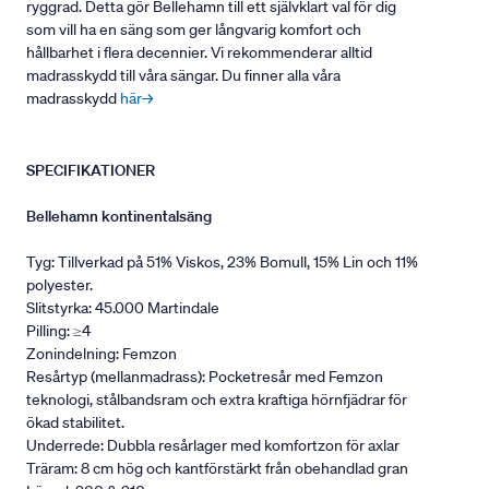
ryggrad. Detta gör Bellehamn till ett självklart val för dig
som vill ha en säng som ger långvarig komfort och
hållbarhet i flera decennier. Vi rekommenderar alltid
madrasskydd till våra sängar. Du finner alla våra
madrasskydd
här→
SPECIFIKATIONER
Bellehamn kontinentalsäng
Tyg: Tillverkad på 51% Viskos, 23% Bomull, 15% Lin och 11%
polyester.
Slitstyrka: 45.000 Martindale
Pilling: ≥4
Zonindelning: Femzon
Resårtyp (mellanmadrass): Pocketresår med Femzon
teknologi, stålbandsram och extra kraftiga hörnfjädrar för
ökad stabilitet.
Underrede: Dubbla resårlager med komfortzon för axlar
Träram: 8 cm hög och kantförstärkt från obehandlad gran