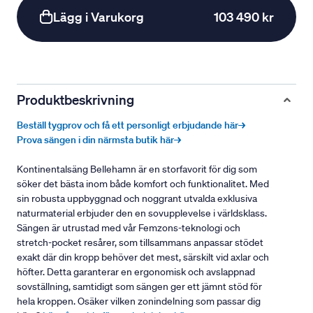
Lägg i Varukorg
103 490 kr
Produktbeskrivning
Beställ tygprov och få ett personligt erbjudande här→
Prova sängen i din närmsta butik här→
Kontinentalsäng Bellehamn är en storfavorit för dig som
söker det bästa inom både komfort och funktionalitet. Med
sin robusta uppbyggnad och noggrant utvalda exklusiva
naturmaterial erbjuder den en sovupplevelse i världsklass.
Sängen är utrustad med vår Femzons-teknologi och
stretch-pocket resårer, som tillsammans anpassar stödet
exakt där din kropp behöver det mest, särskilt vid axlar och
höfter. Detta garanterar en ergonomisk och avslappnad
sovställning, samtidigt som sängen ger ett jämnt stöd för
hela kroppen. Osäker vilken zonindelning som passar dig