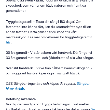
obehandlad svensk gran, noggrant utvald från ansvarsfullt
skogsbruk som värnar om både naturen och framtida
generationer.
Trygghetsgaranti
– Testa din säng i 180 dagar! Om
fastheten inte känns rätt, kan du kostnadsfritt byta till en
annan fasthet. Detta gäller när du köper till vårt
madrasskydd. Läs mer om villkoren för trygghetsgarantin
här
.
30 års garanti
– Vi står bakom vårt hantverk. Därför ger vi
30 års garanti mot ram- och fjäderbrott på alla våra sängar.
Svenskt hantverk
– Virke från hållbart svenskt skogsbruk
och noggrant hantverk ger dig en säng att lita på.
OBS! Sängben ingår inte och köpes till separat.
Sängben
hittar du
här
.
Betalningsalternativ
Vi erbjuder smidiga och trygga betalningar – välj mellan
kortbetalning, direktbetalning, faktura eller delbetalning.
Se