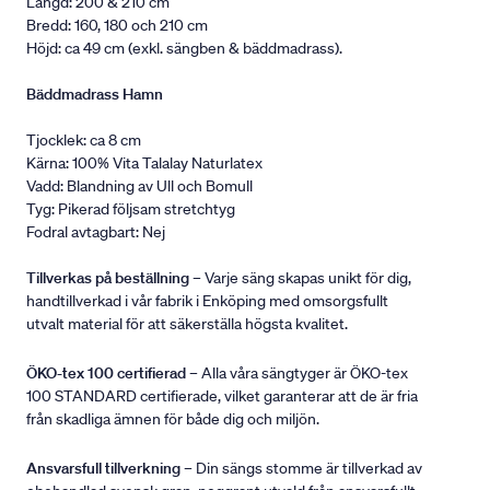
Längd: 200 & 210 cm
Bredd: 160, 180 och 210 cm
Höjd: ca 49 cm (exkl. sängben & bäddmadrass).
Bäddmadrass Hamn
Tjocklek: ca 8 cm
Kärna: 100% Vita Talalay Naturlatex
Vadd: Blandning av Ull och Bomull
Tyg: Pikerad följsam stretchtyg
Fodral avtagbart: Nej
Tillverkas på beställning
– Varje säng skapas unikt för dig,
handtillverkad i vår fabrik i Enköping med omsorgsfullt
utvalt material för att säkerställa högsta kvalitet.
ÖKO-tex 100 certifierad
– Alla våra sängtyger är ÖKO-tex
100 STANDARD certifierade, vilket garanterar att de är fria
från skadliga ämnen för både dig och miljön.
Ansvarsfull tillverkning
– Din sängs stomme är tillverkad av