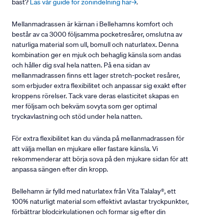
bäst?
Läs vår guide för zonindelning här→
.
Mellanmadrassen är kärnan i Bellehamns komfort och
består av ca 3000 följsamma pocketresårer, omslutna av
naturliga material som ull, bomull och naturlatex. Denna
kombination ger en mjuk och behaglig känsla som andas
och håller dig sval hela natten. På ena sidan av
mellanmadrassen finns ett lager stretch-pocket resårer,
som erbjuder extra flexibilitet och anpassar sig exakt efter
kroppens rörelser. Tack vare deras elasticitet skapas en
mer följsam och bekväm sovyta som ger optimal
tryckavlastning och stöd under hela natten.
För extra flexibilitet kan du vända på mellanmadrassen för
att välja mellan en mjukare eller fastare känsla. Vi
rekommenderar att börja sova på den mjukare sidan för att
anpassa sängen efter din kropp.
Bellehamn är fylld med naturlatex från Vita Talalay®, ett
100% naturligt material som effektivt avlastar tryckpunkter,
förbättrar blodcirkulationen och formar sig efter din