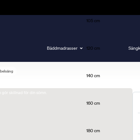
105 cm
Bäddmadrasser
120 cm
Sängk
belsäng
140 cm
gör skillnad för din sömn.
160 cm
180 cm