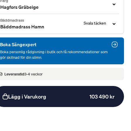
Färg
Hagfors Gråbeige
Bäddmadrass
Svala täcken
Bäddmadrass Hamn
Boka Sängexpert
Boka personlig rådgivning i butik och få rekommendationer som
gör skillnad för din sömn.
Leveranstid
3-4 veckor
Lägg i Varukorg
103 490 kr