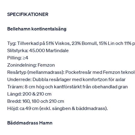
SPECIFIKATIONER
Bellehamn kontinentalsäng
Tyg: Tillverkad på 51% Viskos, 23% Bomull, 15% Lin och 11% p
Slitstyrka: 45.000 Martindale
Pilling: ≥4
Zonindelning: Femzon
Resårtyp (mellanmadrass): Pocketresår med Femzon teknologi,
Underrede: Dubbla resårlager med komfortzon för axlar
Träram: 8 cm hög och kantförstärkt från obehandlad gran
Längd: 200 & 210 cm
Bredd: 160, 180 och 210 cm
Höjd: ca 49 cm (exkl. sängben & bäddmadrass).
Bäddmadrass Hamn