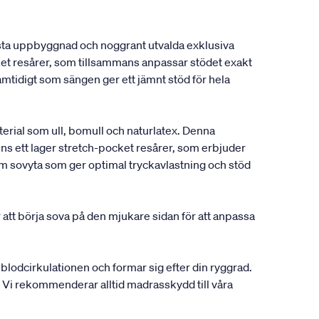
usta uppbyggnad och noggrant utvalda exklusiva
et resårer, som tillsammans anpassar stödet exakt
amtidigt som sängen ger ett jämnt stöd för hela
rial som ull, bomull och naturlatex. Denna
ns ett lager stretch-pocket resårer, som erbjuder
väm sovyta som ger optimal tryckavlastning och stöd
 att börja sova på den mjukare sidan för att anpassa
r blodcirkulationen och formar sig efter din ryggrad.
er. Vi rekommenderar alltid madrasskydd till våra