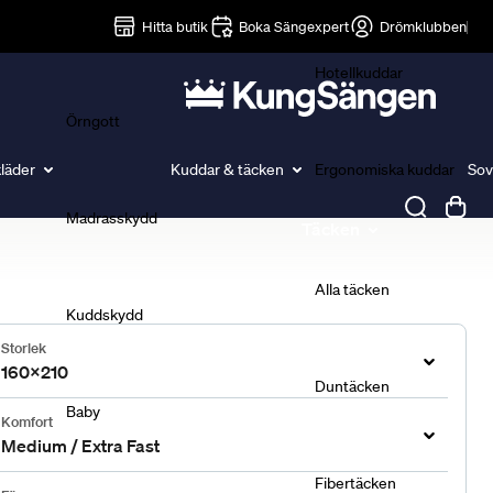
Lakan
Hitta butik
Boka Sängexpert
Drömklubben
Hotellkuddar
Örngott
läder
Kuddar & täcken
Ergonomiska kuddar
Sov
Madrasskydd
Täcken
Alla täcken
Kuddskydd
Storlek
160x210
Duntäcken
Baby
Komfort
Medium / Extra Fast
Fibertäcken