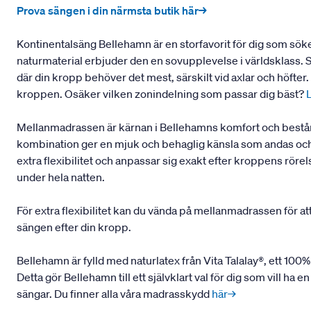
Prova sängen i din närmsta butik här→
Kontinentalsäng Bellehamn är en storfavorit för dig som sö
naturmaterial erbjuder den en sovupplevelse i världsklass.
där din kropp behöver det mest, särskilt vid axlar och höfte
kroppen. Osäker vilken zonindelning som passar dig bäst?
Mellanmadrassen är kärnan i Bellehamns komfort och består 
kombination ger en mjuk och behaglig känsla som andas och h
extra flexibilitet och anpassar sig exakt efter kroppens rör
under hela natten.
För extra flexibilitet kan du vända på mellanmadrassen för at
sängen efter din kropp.
Bellehamn är fylld med naturlatex från Vita Talalay®, ett 100%
Detta gör Bellehamn till ett självklart val för dig som vill h
sängar. Du finner alla våra madrasskydd
här→