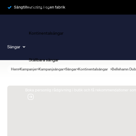
Ramsängar
Sängtillverkning i egen fabrik
Kontinentalsängar
Sängar
Ställbara sängar
Hem
Kampanjer
Kampanjsängar
Sängar
Kontinentalsängar
Bellehamn Dub
Boka Sängexpert
Boka personlig rådgivning i butik och få rekommendationer som 