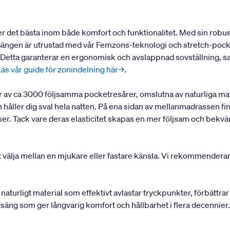
ker det bästa inom både komfort och funktionalitet. Med sin rob
 Sängen är utrustad med vår Femzons-teknologi och stretch-pock
r. Detta garanterar en ergonomisk och avslappnad sovställning, s
Läs vår guide för zonindelning här→
.
av ca 3000 följsamma pocketresårer, omslutna av naturliga mate
åller dig sval hela natten. På ena sidan av mellanmadrassen fin
elser. Tack vare deras elasticitet skapas en mer följsam och bek
t välja mellan en mjukare eller fastare känsla. Vi rekommenderar
 naturligt material som effektivt avlastar tryckpunkter, förbättra
a en säng som ger långvarig komfort och hållbarhet i flera decenni