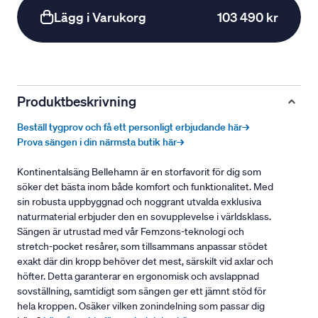
Lägg i Varukorg
103 490 kr
Produktbeskrivning
Beställ tygprov och få ett personligt erbjudande här→
Prova sängen i din närmsta butik här→
Kontinentalsäng Bellehamn är en storfavorit för dig som
söker det bästa inom både komfort och funktionalitet. Med
sin robusta uppbyggnad och noggrant utvalda exklusiva
naturmaterial erbjuder den en sovupplevelse i världsklass.
Sängen är utrustad med vår Femzons-teknologi och
stretch-pocket resårer, som tillsammans anpassar stödet
exakt där din kropp behöver det mest, särskilt vid axlar och
höfter. Detta garanterar en ergonomisk och avslappnad
sovställning, samtidigt som sängen ger ett jämnt stöd för
hela kroppen. Osäker vilken zonindelning som passar dig