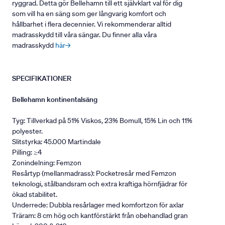
ryggrad. Detta gör Bellehamn till ett självklart val för dig
som vill ha en säng som ger långvarig komfort och
hållbarhet i flera decennier. Vi rekommenderar alltid
madrasskydd till våra sängar. Du finner alla våra
madrasskydd
här→
SPECIFIKATIONER
Bellehamn kontinentalsäng
Tyg: Tillverkad på 51% Viskos, 23% Bomull, 15% Lin och 11%
polyester.
Slitstyrka: 45.000 Martindale
Pilling: ≥4
Zonindelning: Femzon
Resårtyp (mellanmadrass): Pocketresår med Femzon
teknologi, stålbandsram och extra kraftiga hörnfjädrar för
ökad stabilitet.
Underrede: Dubbla resårlager med komfortzon för axlar
Träram: 8 cm hög och kantförstärkt från obehandlad gran