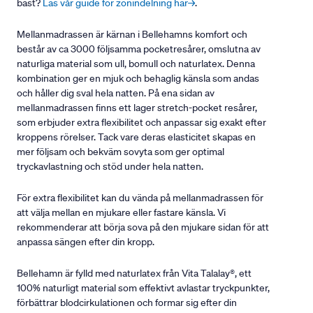
bäst?
Läs vår guide för zonindelning här→
.
Mellanmadrassen är kärnan i Bellehamns komfort och
består av ca 3000 följsamma pocketresårer, omslutna av
naturliga material som ull, bomull och naturlatex. Denna
kombination ger en mjuk och behaglig känsla som andas
och håller dig sval hela natten. På ena sidan av
mellanmadrassen finns ett lager stretch-pocket resårer,
som erbjuder extra flexibilitet och anpassar sig exakt efter
kroppens rörelser. Tack vare deras elasticitet skapas en
mer följsam och bekväm sovyta som ger optimal
tryckavlastning och stöd under hela natten.
För extra flexibilitet kan du vända på mellanmadrassen för
att välja mellan en mjukare eller fastare känsla. Vi
rekommenderar att börja sova på den mjukare sidan för att
anpassa sängen efter din kropp.
Bellehamn är fylld med naturlatex från Vita Talalay®, ett
100% naturligt material som effektivt avlastar tryckpunkter,
förbättrar blodcirkulationen och formar sig efter din