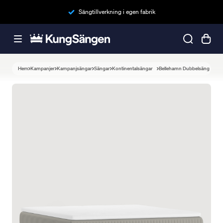
Sängtillverkning i egen fabrik
Hem
Kampanjer
Kampanjsängar
Sängar
Kontinentalsängar
Bellehamn Dubbelsäng