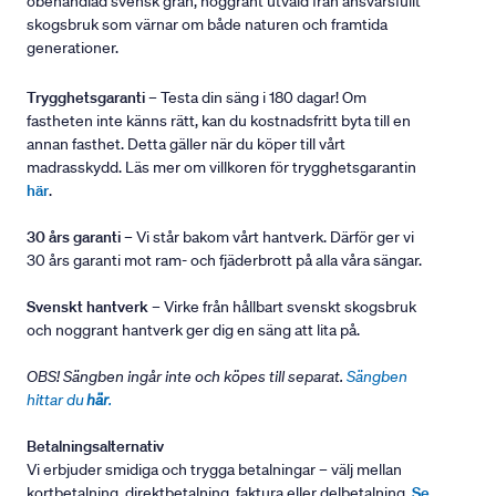
obehandlad svensk gran, noggrant utvald från ansvarsfullt
skogsbruk som värnar om både naturen och framtida
generationer.
Trygghetsgaranti
– Testa din säng i 180 dagar! Om
fastheten inte känns rätt, kan du kostnadsfritt byta till en
annan fasthet. Detta gäller när du köper till vårt
madrasskydd. Läs mer om villkoren för trygghetsgarantin
här
.
30 års garanti
– Vi står bakom vårt hantverk. Därför ger vi
30 års garanti mot ram- och fjäderbrott på alla våra sängar.
Svenskt hantverk
– Virke från hållbart svenskt skogsbruk
och noggrant hantverk ger dig en säng att lita på.
OBS! Sängben ingår inte och köpes till separat.
Sängben
hittar du
här
.
Betalningsalternativ
Vi erbjuder smidiga och trygga betalningar – välj mellan
kortbetalning, direktbetalning, faktura eller delbetalning.
Se