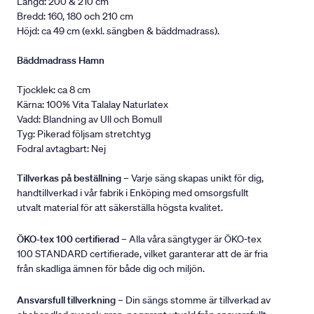
Längd: 200 & 210 cm
Bredd: 160, 180 och 210 cm
Höjd: ca 49 cm (exkl. sängben & bäddmadrass).
Bäddmadrass Hamn
Tjocklek: ca 8 cm
Kärna: 100% Vita Talalay Naturlatex
Vadd: Blandning av Ull och Bomull
Tyg: Pikerad följsam stretchtyg
Fodral avtagbart: Nej
Tillverkas på beställning
– Varje säng skapas unikt för dig,
handtillverkad i vår fabrik i Enköping med omsorgsfullt
utvalt material för att säkerställa högsta kvalitet.
ÖKO-tex 100 certifierad
– Alla våra sängtyger är ÖKO-tex
100 STANDARD certifierade, vilket garanterar att de är fria
från skadliga ämnen för både dig och miljön.
Ansvarsfull tillverkning
– Din sängs stomme är tillverkad av