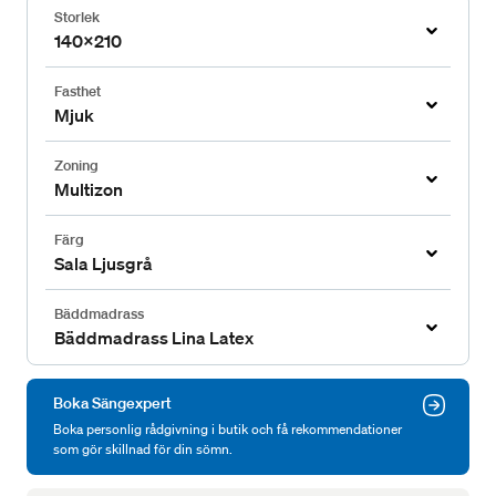
Storlek
140x210
Fasthet
Mjuk
Zoning
Multizon
Färg
Sala Ljusgrå
Bäddmadrass
Bäddmadrass Lina Latex
Boka Sängexpert
Boka personlig rådgivning i butik och få rekommendationer
som gör skillnad för din sömn.