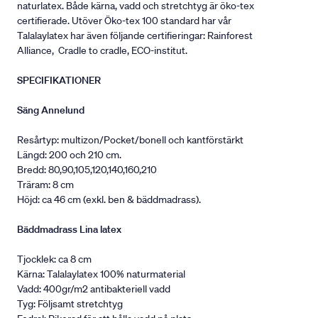
naturlatex. Både kärna, vadd och stretchtyg är öko-tex
certifierade. Utöver Öko-tex 100 standard har vår
Talalaylatex har även följande certifieringar: Rainforest
Alliance, Cradle to cradle, ECO-institut.
SPECIFIKATIONER
Säng Annelund
Resårtyp: multizon/Pocket/bonell och kantförstärkt
Längd: 200 och 210 cm.
Bredd: 80,90,105,120,140,160,210
Träram: 8 cm
Höjd: ca 46 cm (exkl. ben & bäddmadrass).
Bäddmadrass Lina latex
Tjocklek: ca 8 cm
Kärna: Talalaylatex 100% naturmaterial
Vadd: 400gr/m2 antibakteriell vadd
Tyg: Följsamt stretchtyg