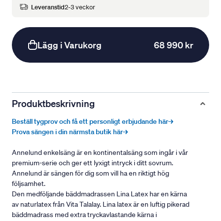
Leveranstid
2-3 veckor
Lägg i Varukorg
68 990 kr
Produktbeskrivning
Beställ tygprov och få ett personligt erbjudande här→
Prova sängen i din närmsta butik här→
Annelund enkelsäng är en kontinentalsäng som ingår i vår
premium-serie och ger ett lyxigt intryck i ditt sovrum.
Annelund är sängen för dig som vill ha en riktigt hög
följsamhet.
Den medföljande bäddmadrassen Lina Latex har en kärna
av naturlatex från Vita Talalay. Lina latex är en luftig pikerad
bäddmadrass med extra tryckavlastande kärna i