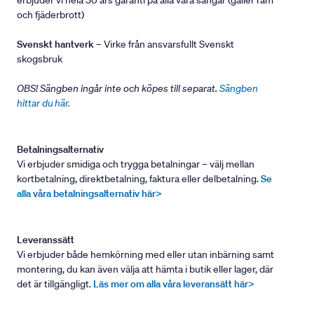
erbjuder vi hela 30 års garanti på alla våra sängar (gäller ram
och fjäderbrott)
Svenskt hantverk
– Virke från ansvarsfullt Svenskt
skogsbruk
OBS! Sängben ingår inte och köpes till separat.
Sängben
hittar du här.
Betalningsalternativ
Vi erbjuder smidiga och trygga betalningar – välj mellan
kortbetalning, direktbetalning, faktura eller delbetalning.
Se
alla våra betalningsalternativ här>
Leveranssätt
Vi erbjuder både hemkörning med eller utan inbärning samt
montering, du kan även välja att hämta i butik eller lager, där
det är tillgängligt.
Läs mer om alla våra leveransätt här>