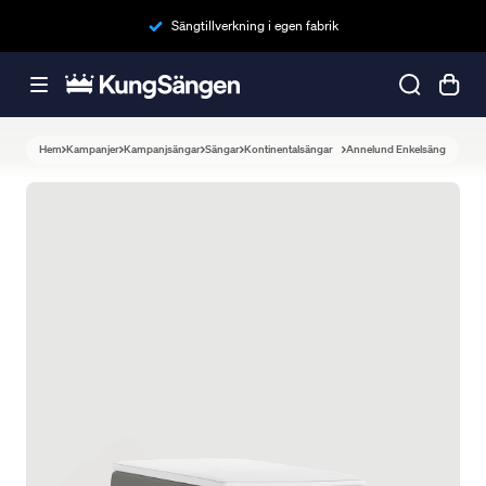
Sängtillverkning i egen fabrik
Hem
Kampanjer
Kampanjsängar
Sängar
Kontinentalsängar
Annelund Enkelsäng