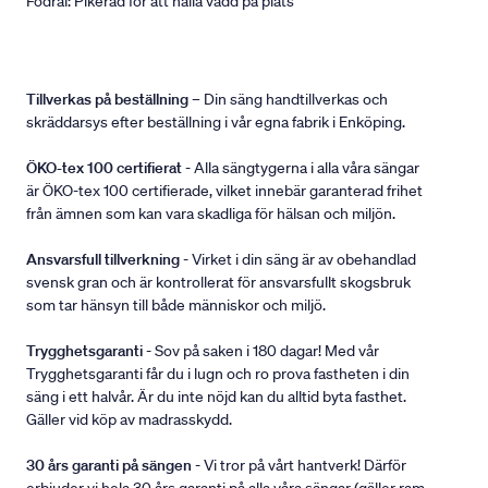
Fodral: Pikerad för att hålla vadd på plats
Tillverkas på beställning
– Din säng handtillverkas och
skräddarsys efter beställning i vår egna fabrik i Enköping.
ÖKO-tex 100 certifierat
- Alla sängtygerna i alla våra sängar
är ÖKO-tex 100 certifierade, vilket innebär garanterad frihet
från ämnen som kan vara skadliga för hälsan och miljön.
Ansvarsfull tillverkning
- Virket i din säng är av obehandlad
svensk gran och är kontrollerat för ansvarsfullt skogsbruk
som tar hänsyn till både människor och miljö.
Trygghetsgaranti
- Sov på saken i 180 dagar! Med vår
Trygghetsgaranti får du i lugn och ro prova fastheten i din
säng i ett halvår. Är du inte nöjd kan du alltid byta fasthet.
Gäller vid köp av madrasskydd.
30 års garanti på sängen
- Vi tror på vårt hantverk! Därför