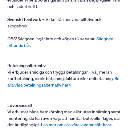
erbjuder vi hela 30 års garanti på alla våra sängar (gäller ram
och fjäderbrott)
Svenskt hantverk
– Virke från ansvarsfullt Svenskt
skogsbruk
OBS! Sängben ingår inte och köpes till separat.
Sängben
hittar du här.
Betalningsalternativ
Vi erbjuder smidiga och trygga betalningar – välj mellan
kortbetalning, direktbetalning, faktura eller delbetalning.
Se
alla våra betalningsalternativ här>
Leveranssätt
Vi erbjuder både hemkörning med eller utan inbärning samt
montering, du kan även välja att hämta i butik eller lager, där
det är tillgängligt.
Läs mer om alla våra leveransätt här>