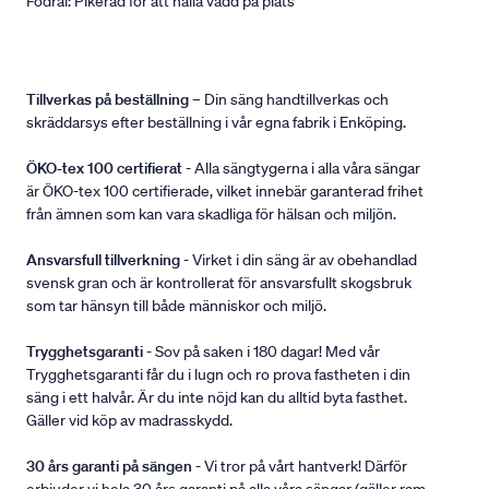
Fodral: Pikerad för att hålla vadd på plats
Tillverkas på beställning
– Din säng handtillverkas och
skräddarsys efter beställning i vår egna fabrik i Enköping.
ÖKO-tex 100 certifierat
- Alla sängtygerna i alla våra sängar
är ÖKO-tex 100 certifierade, vilket innebär garanterad frihet
från ämnen som kan vara skadliga för hälsan och miljön.
Ansvarsfull tillverkning
- Virket i din säng är av obehandlad
svensk gran och är kontrollerat för ansvarsfullt skogsbruk
som tar hänsyn till både människor och miljö.
Trygghetsgaranti
- Sov på saken i 180 dagar! Med vår
Trygghetsgaranti får du i lugn och ro prova fastheten i din
säng i ett halvår. Är du inte nöjd kan du alltid byta fasthet.
Gäller vid köp av madrasskydd.
30 års garanti på sängen
- Vi tror på vårt hantverk! Därför