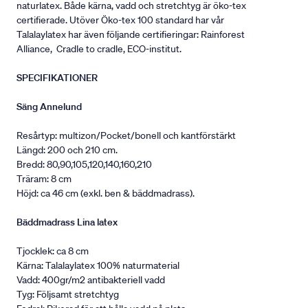
naturlatex. Både kärna, vadd och stretchtyg är öko-tex
certifierade. Utöver Öko-tex 100 standard har vår
Talalaylatex har även följande certifieringar: Rainforest
Alliance, Cradle to cradle, ECO-institut.
SPECIFIKATIONER
Säng Annelund
Resårtyp: multizon/Pocket/bonell och kantförstärkt
Längd: 200 och 210 cm.
Bredd: 80,90,105,120,140,160,210
Träram: 8 cm
Höjd: ca 46 cm (exkl. ben & bäddmadrass).
Bäddmadrass Lina latex
Tjocklek: ca 8 cm
Kärna: Talalaylatex 100% naturmaterial
Vadd: 400gr/m2 antibakteriell vadd
Tyg: Följsamt stretchtyg