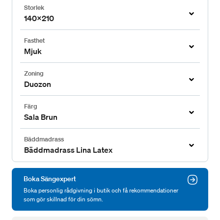
Storlek
140x210
Fasthet
Mjuk
Zoning
Duozon
Färg
Sala Brun
Bäddmadrass
Bäddmadrass Lina Latex
Boka Sängexpert
Boka personlig rådgivning i butik och få rekommendationer
som gör skillnad för din sömn.