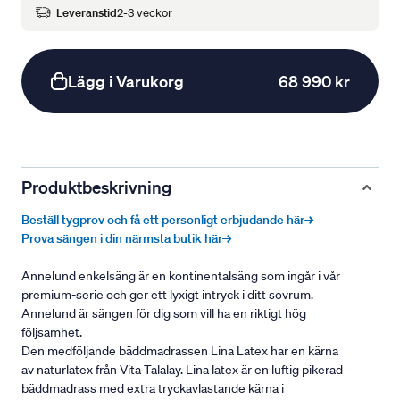
Leveranstid
2-3 veckor
Lägg i Varukorg
68 990 kr
Produktbeskrivning
Beställ tygprov och få ett personligt erbjudande här→
Prova sängen i din närmsta butik här→
Annelund enkelsäng är en kontinentalsäng som ingår i vår
premium-serie och ger ett lyxigt intryck i ditt sovrum.
Annelund är sängen för dig som vill ha en riktigt hög
följsamhet.
Den medföljande bäddmadrassen Lina Latex har en kärna
av naturlatex från Vita Talalay. Lina latex är en luftig pikerad
bäddmadrass med extra tryckavlastande kärna i