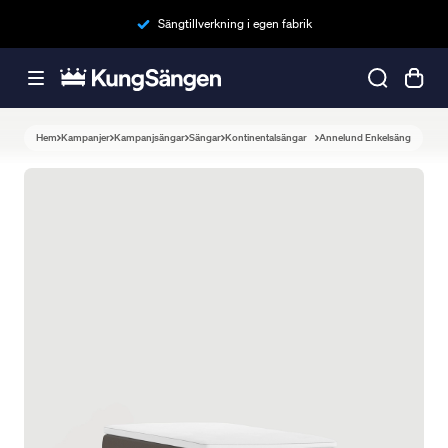
Sängtillverkning i egen fabrik
Hem
Kampanjer
Kampanjsängar
Sängar
Kontinentalsängar
Annelund Enkelsäng