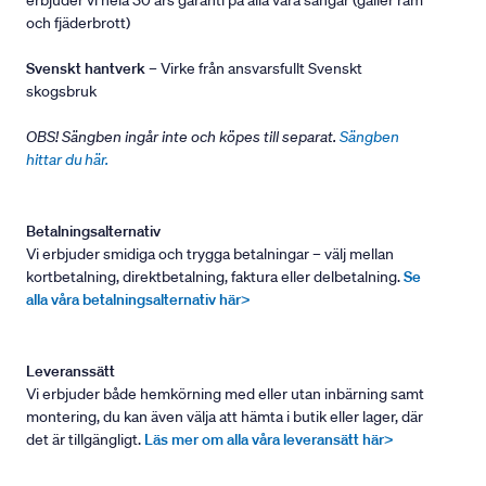
erbjuder vi hela 30 års garanti på alla våra sängar (gäller ram
och fjäderbrott)
Svenskt hantverk
– Virke från ansvarsfullt Svenskt
skogsbruk
OBS! Sängben ingår inte och köpes till separat.
Sängben
hittar du här.
Betalningsalternativ
Vi erbjuder smidiga och trygga betalningar – välj mellan
kortbetalning, direktbetalning, faktura eller delbetalning.
Se
alla våra betalningsalternativ här>
Leveranssätt
Vi erbjuder både hemkörning med eller utan inbärning samt
montering, du kan även välja att hämta i butik eller lager, där
det är tillgängligt.
Läs mer om alla våra leveransätt här>