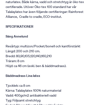
naturlatex. Både kärna, vadd och stretchtyg är öko-tex
certifierade. Utöver Öko-tex 100 standard har vår
Talalaylatex har även följande certifieringar: Rainforest
Alliance, Cradle to cradle, ECO-institut.
SPECIFIKATIONER
Säng Annelund
Resårtyp: multizon/Pocket/bonell och kantförstärkt
Längd: 200 och 210 cm.
Bredd: 80,90,105,120,140,160,210
Träram: 8 cm
Höjd: ca 46 cm (exkl. ben & bäddmadrass).
Bäddmadrass Lina latex
Tjocklek: ca 8 cm
Kärna: Talalaylatex 100% naturmaterial
Vadd: 400gr/m2 antibakteriell vadd
Tyg: Följsamt stretchtyg