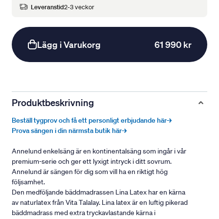
Leveranstid
2-3 veckor
Lägg i Varukorg
61 990 kr
Produktbeskrivning
Beställ tygprov och få ett personligt erbjudande här→
Prova sängen i din närmsta butik här→
Annelund enkelsäng är en kontinentalsäng som ingår i vår
premium-serie och ger ett lyxigt intryck i ditt sovrum.
Annelund är sängen för dig som vill ha en riktigt hög
följsamhet.
Den medföljande bäddmadrassen Lina Latex har en kärna
av naturlatex från Vita Talalay. Lina latex är en luftig pikerad
bäddmadrass med extra tryckavlastande kärna i