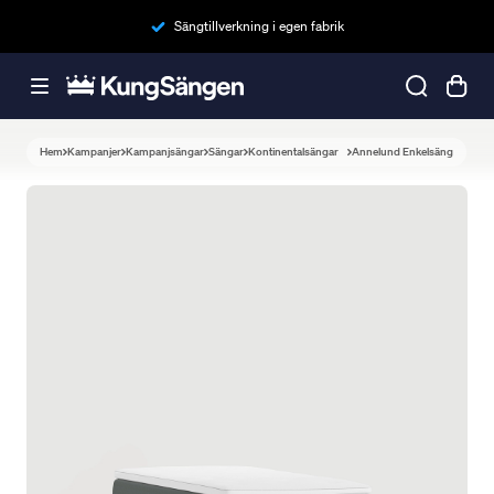
Sängtillverkning i egen fabrik
Hem
Kampanjer
Kampanjsängar
Sängar
Kontinentalsängar
Annelund Enkelsäng