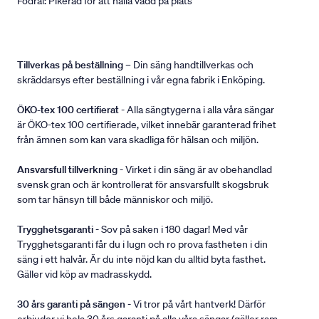
Fodral: Pikerad för att hålla vadd på plats
Tillverkas på beställning
– Din säng handtillverkas och
skräddarsys efter beställning i vår egna fabrik i Enköping.
ÖKO-tex 100 certifierat
- Alla sängtygerna i alla våra sängar
är ÖKO-tex 100 certifierade, vilket innebär garanterad frihet
från ämnen som kan vara skadliga för hälsan och miljön.
Ansvarsfull tillverkning
- Virket i din säng är av obehandlad
svensk gran och är kontrollerat för ansvarsfullt skogsbruk
som tar hänsyn till både människor och miljö.
Trygghetsgaranti
- Sov på saken i 180 dagar! Med vår
Trygghetsgaranti får du i lugn och ro prova fastheten i din
säng i ett halvår. Är du inte nöjd kan du alltid byta fasthet.
Gäller vid köp av madrasskydd.
30 års garanti på sängen
- Vi tror på vårt hantverk! Därför