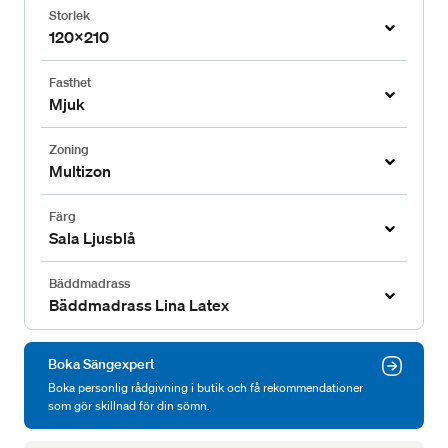
Storlek
120x210
Fasthet
Mjuk
Zoning
Multizon
Färg
Sala Ljusblå
Bäddmadrass
Bäddmadrass Lina Latex
Boka Sängexpert
Boka personlig rådgivning i butik och få rekommendationer
som gör skillnad för din sömn.