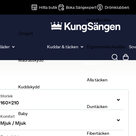
Lakan
Hitta butik
Boka Sängexpert
Drömklubben
Hotellkuddar
Örngott
läder
Kuddar & täcken
Ergonomiska kuddar
Sov
Madrasskydd
Täcken
Alla täcken
Kuddskydd
Storlek
160x210
Duntäcken
Baby
Komfort
Mjuk / Mjuk
Fibertäcken