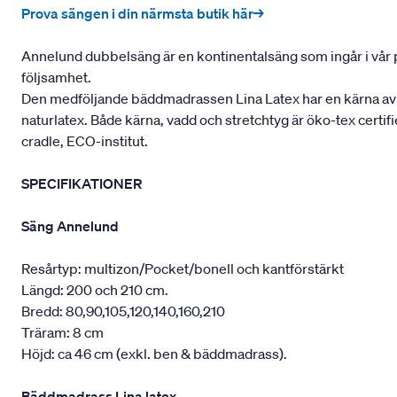
Prova sängen i din närmsta butik här→
Annelund dubbelsäng är en kontinentalsäng som ingår i vår pre
följsamhet.
Den medföljande bäddmadrassen Lina Latex har en kärna av nat
naturlatex. Både kärna, vadd och stretchtyg är öko-tex certifi
cradle, ECO-institut.
SPECIFIKATIONER
Säng Annelund
Resårtyp: multizon/Pocket/bonell och kantförstärkt
Längd: 200 och 210 cm.
Bredd: 80,90,105,120,140,160,210
Träram: 8 cm
Höjd: ca 46 cm (exkl. ben & bäddmadrass).
Bäddmadrass Lina latex