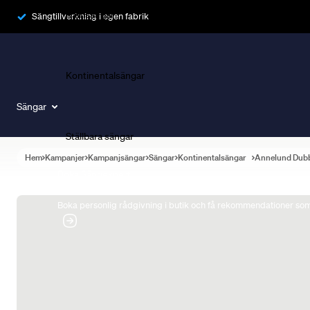
Ramsängar
Sängtillverkning i egen fabrik
Kontinentalsängar
Sängar
Ställbara sängar
Hem
Kampanjer
Kampanjsängar
Sängar
Kontinentalsängar
Annelund Dub
Boka Sängexpert
Boka personlig rådgivning i butik och få rekommendationer som 