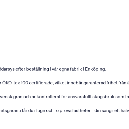
darsys efter beställning i vår egna fabrik i Enköping.
 är ÖKO-tex 100 certifierade, vilket innebär garanterad frihet frå
svensk gran och är kontrollerat för ansvarsfullt skogsbruk som ta
garanti får du i lugn och ro prova fastheten i din säng i ett halvå