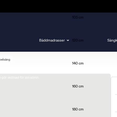
105 cm
Bäddmadrasser
120 cm
Sängk
belsäng
140 cm
gör skillnad för din sömn.
160 cm
180 cm