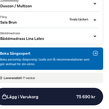
Zonindelning
Duozon / Multizon
Färg
Svala täcken
Sala Brun
Bäddmadrass
Bäddmadrass Lina Latex
Boka Sängexpert
Boka personlig rådgivning i butik och få rekommendationer som
gör skillnad för din sömn.
Leveranstid
6-7 veckor
Lägg i Varukorg
75 690 kr