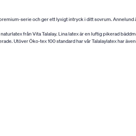
mium-serie och ger ett lyxigt intryck i ditt sovrum. Annelund är
urlatex från Vita Talalay. Lina latex är en luftig pikerad bädd
erade. Utöver Öko-tex 100 standard har vår Talalaylatex har även 