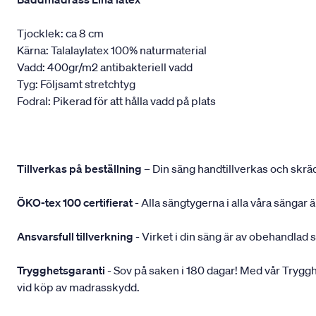
Tjocklek: ca 8 cm
Kärna: Talalaylatex 100% naturmaterial
Vadd: 400gr/m2 antibakteriell vadd
Tyg: Följsamt stretchtyg
Fodral: Pikerad för att hålla vadd på plats
Tillverkas på beställning
– Din säng handtillverkas och skräd
ÖKO-tex 100 certifierat
- Alla sängtygerna i alla våra sängar
Ansvarsfull tillverkning
- Virket i din säng är av obehandlad 
Trygghetsgaranti
- Sov på saken i 180 dagar! Med vår Trygghets
vid köp av madrasskydd.