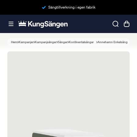
Sängtillverkning i egen fabrik
Hem
Kampanjer
Kampanjsängar
Sängar
Kontinentalsängar
Annehamn Enkelsäng