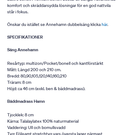
komfort och skräddarsydda lösningar för en god nattvila
står i fokus.
Önskar du istället se Annehamn dubbelsäng klicka
här
.
SPECIFIKATIONER
Säng Annehamn
Resårtyp: multizon/Pocket/bonell och kantförstärkt
Mått: Längd 200 och 210 cm.
Bredd: 80,90,105,120,140,160,210
Träram: 8 cm
Höjd: ca 46 cm (exkl. ben & bäddmadrass).
Bäddmadrass Hamn
Tjocklek: 8 cm
Kärna: Talalaylatex 100% naturmaterial
Vaddering: Ull och bomullsvadd
Tyg: Följsamt stretchtyg vars översta lager närmast