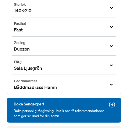
Storlek
140x210
Fasthet
Fast
Zoning
Duozon
Färg
Sala Ljusgrön
Bäddmadrass
Bäddmadrass Hamn
Boka Sängexpert
Boka personlig rådgivning i butik och få rekommendationer
som gör skillnad för din sömn.