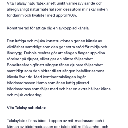
Vita Talalay naturlatex är ett unikt värmeavvisande och
allergivänligt naturmaterial som dessutom minskar risken
för damm och kvalster med upp till 70%.
Konstruerad för att ge dig en avkopplad känsla.
Den luftiga och mjuka konstruktionen ger en känsla av
viktlöshet samtidigt som den ger extra stöd för midja och
ländrygg. Dubbla resårer gör att sängen fångar upp dina
rörelser på djupet, vilket ger en bättre följsamhet.
Bonellresåren gör att sängen får en djupare följsamhet
samtidigt som den bidrar till att sängen behåller samma
känsla över tid. Med kontinentalsängen ingår
bäddmadrassen Hamn som är en luftig pikerad
bäddmadrass som följer med och har en extra hållbar kärna
och mjuk vaddering.
Vita Talalay naturlatex
Talalaylatex finns både i toppen av mittmadrassen och i
kärnan av bäddmadrassen ger både bättre följsamhet och