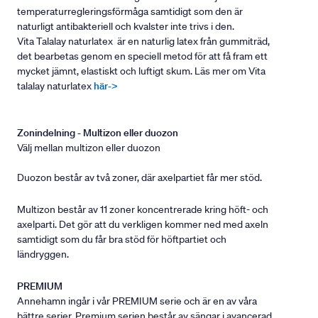
temperaturregleringsförmåga samtidigt som den är
naturligt antibakteriell och kvalster inte trivs i den.
Vita Talalay naturlatex är en naturlig latex från gummiträd,
det bearbetas genom en speciell metod för att få fram ett
mycket jämnt, elastiskt och luftigt skum. Läs mer om Vita
talalay naturlatex
här->
Zonindelning - Multizon eller duozon
Välj mellan multizon eller duozon
Duozon består av två zoner, där axelpartiet får mer stöd.
Multizon består av 11 zoner koncentrerade kring höft- och
axelparti. Det gör att du verkligen kommer ned med axeln
samtidigt som du får bra stöd för höftpartiet och
ländryggen.
PREMIUM
Annehamn ingår i vår PREMIUM serie och är en av våra
bättre serier. Premium serien består av sängar i avancerad