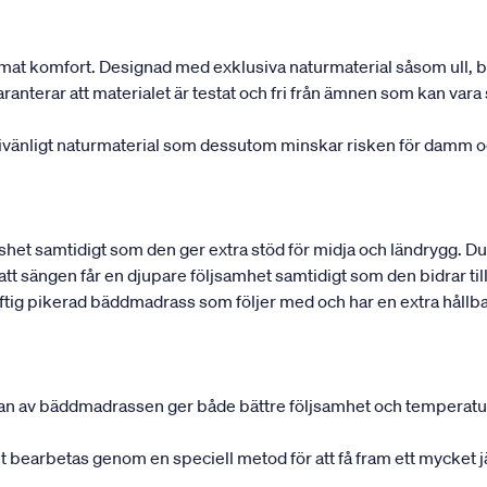
at komfort. Designad med exklusiva naturmaterial såsom ull, b
terar att materialet är testat och fri från ämnen som kan vara s
rgivänligt naturmaterial som dessutom minskar risken för damm o
shet samtidigt som den ger extra stöd för midja och ländrygg. Du
 att sängen får en djupare följsamhet samtidigt som den bidrar ti
ig pikerad bäddmadrass som följer med och har en extra hållb
rnan av bäddmadrassen ger både bättre följsamhet och temperatu
det bearbetas genom en speciell metod för att få fram ett mycket 