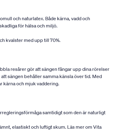
omull och naturlatex. Både kärna, vadd och
kadliga för hälsa och miljö.
ch kvalster med upp till 70%.
bbla resårer gör att sängen fångar upp dina rörelser
ll att sängen behåller samma känsla över tid. Med
ar kärna och mjuk vaddering.
rregleringsförmåga samtidigt som den är naturligt
jämnt, elastiskt och luftigt skum. Läs mer om Vita