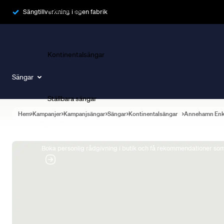
Ramsängar
Sängtillverkning i egen fabrik
Kontinentalsängar
Sängar
Ställbara sängar
Hem
Kampanjer
Kampanjsängar
Sängar
Kontinentalsängar
Annehamn Enk
Boka Sängexpert
Boka personlig rådgivning i butik och få rekommendationer som 