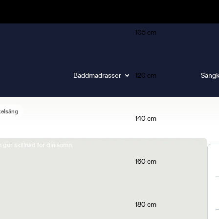
105 cm
Bäddmadrasser
120 cm
Sängk
elsäng
140 cm
gör skillnad för din sömn.
160 cm
180 cm