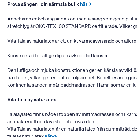
Prova sängen i din närmsta butik
här→
Annehamn enkelsäng är en kontinentalsäng som ger dig ultim
stretchtyg är ÖKO-TEX 100 STANDARD certifierade. Vilket garan
Vita Talalay naturlatex är ett unikt värmeavvisande och alle
Konstruerad för att ge dig en avkopplad känsla.
Den luftiga och mjuka konstruktionen ger en känsla av viktlö
på djupet, vilket ger en bättre följsamhet. Bonellresåren gör
kontinentalsängen ingår bäddmadrassen Hamn som är en luft
Vita Talalay naturlatex
Talalaylatex finns både i toppen av mittmadrassen och i kä
antibakteriell och kvalster inte trivs i den.
Vita Talalay naturlatex är en naturlig latex från gummiträd, 
talalay naturlatex
här->