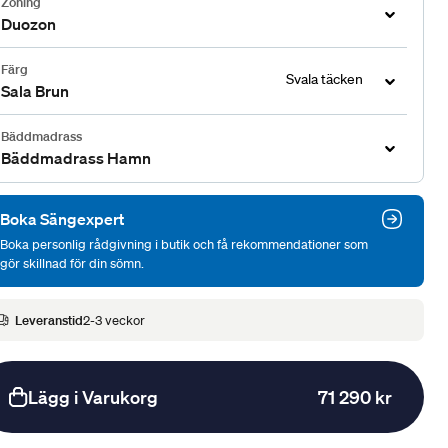
Zoning
Duozon
Färg
Svala täcken
Sala Brun
Bäddmadrass
Bäddmadrass Hamn
Boka Sängexpert
Boka personlig rådgivning i butik och få rekommendationer som
gör skillnad för din sömn.
Leveranstid
2-3 veckor
Lägg i Varukorg
71 290 kr