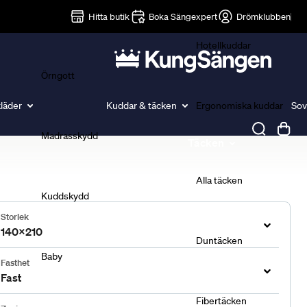
Lakan
Hitta butik
Boka Sängexpert
Drömklubben
Hotellkuddar
Örngott
läder
Kuddar & täcken
Ergonomiska kuddar
Sov
Madrasskydd
Täcken
Alla täcken
Kuddskydd
Storlek
140x210
Duntäcken
Baby
Fasthet
Fast
Fibertäcken