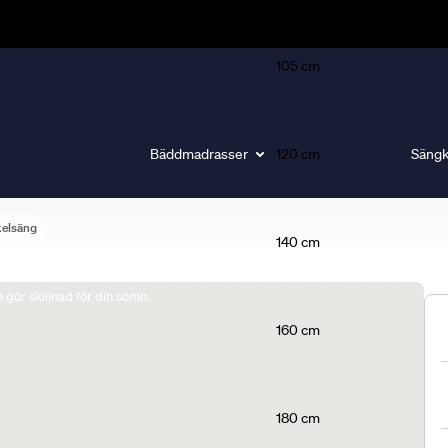
105 cm
Bäddmadrasser
120 cm
Sängk
elsäng
140 cm
gör skillnad för din sömn.
160 cm
180 cm