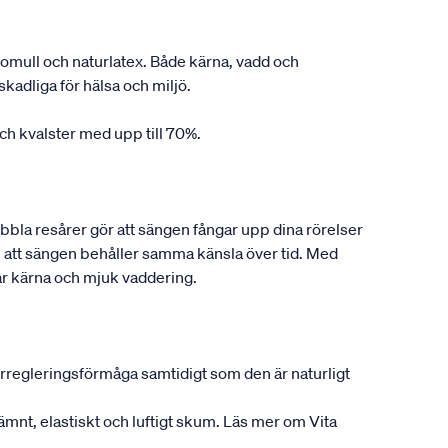
omull och naturlatex. Både kärna, vadd och
kadliga för hälsa och miljö.
ch kvalster med upp till 70%.
bbla resårer gör att sängen fångar upp dina rörelser
ll att sängen behåller samma känsla över tid. Med
ar kärna och mjuk vaddering.
rregleringsförmåga samtidigt som den är naturligt
jämnt, elastiskt och luftigt skum. Läs mer om Vita