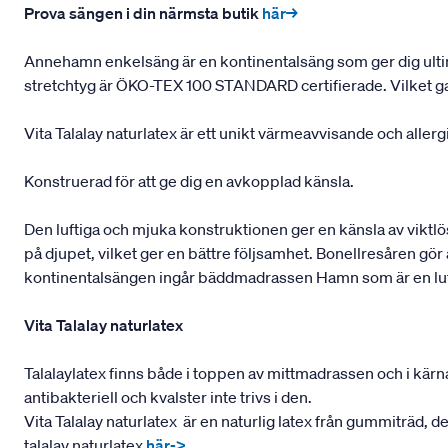
Prova sängen i din närmsta butik
här→
Annehamn enkelsäng är en kontinentalsäng som ger dig ultim
stretchtyg är ÖKO-TEX 100 STANDARD certifierade. Vilket garan
Vita Talalay naturlatex är ett unikt värmeavvisande och alle
Konstruerad för att ge dig en avkopplad känsla.
Den luftiga och mjuka konstruktionen ger en känsla av viktlö
på djupet, vilket ger en bättre följsamhet. Bonellresåren gör
kontinentalsängen ingår bäddmadrassen Hamn som är en luft
Vita Talalay naturlatex
Talalaylatex finns både i toppen av mittmadrassen och i kä
antibakteriell och kvalster inte trivs i den.
Vita Talalay naturlatex är en naturlig latex från gummiträd, 
talalay naturlatex
här->