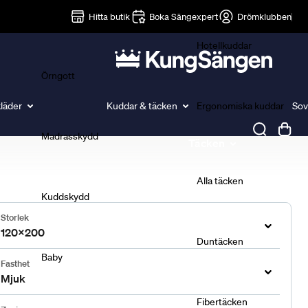
Lakan
Hitta butik
Boka Sängexpert
Drömklubben
Hotellkuddar
Örngott
läder
Kuddar & täcken
Ergonomiska kuddar
Sov
Madrasskydd
Täcken
Alla täcken
Kuddskydd
Storlek
120x200
Duntäcken
Baby
Fasthet
Mjuk
Fibertäcken