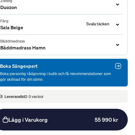
Zoning
Duozon
Färg
Svala täcken
Sala Beige
Bäddmadrass
Bäddmadrass Hamn
Boka Sängexpert
Boka personlig rådgivning i butik och få rekommendationer som
gör skillnad för din sömn.
Leveranstid
2-3 veckor
Lägg i Varukorg
55 990 kr