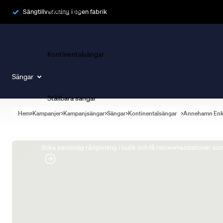
Ramsängar
Sängtillverkning i egen fabrik
Kontinentalsängar
Sängar
Ställbara sängar
Hem
Kampanjer
Kampanjsängar
Sängar
Kontinentalsängar
Annehamn Enk
Boka Sängexpert
Boka personlig rådgivning i butik och få rekommendationer som 