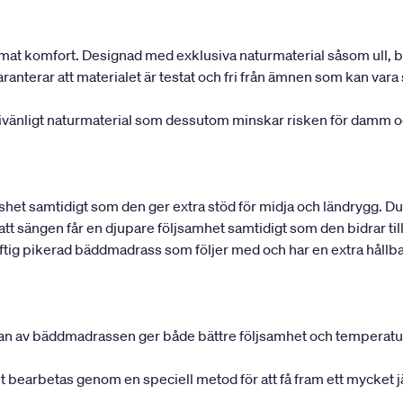
at komfort. Designad med exklusiva naturmaterial såsom ull, b
terar att materialet är testat och fri från ämnen som kan vara s
rgivänligt naturmaterial som dessutom minskar risken för damm o
shet samtidigt som den ger extra stöd för midja och ländrygg. Du
 att sängen får en djupare följsamhet samtidigt som den bidrar ti
ig pikerad bäddmadrass som följer med och har en extra hållb
rnan av bäddmadrassen ger både bättre följsamhet och temperatu
det bearbetas genom en speciell metod för att få fram ett mycket 