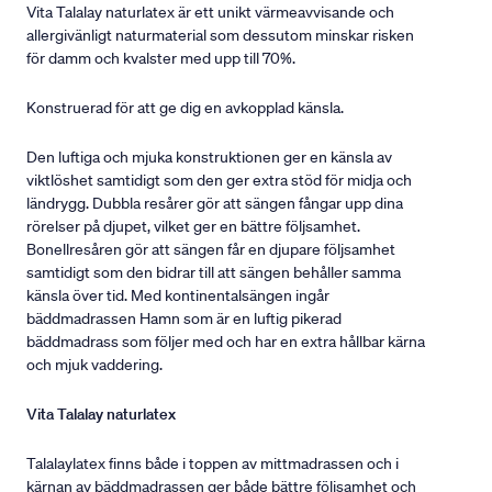
Vita Talalay naturlatex är ett unikt värmeavvisande och
allergivänligt naturmaterial som dessutom minskar risken
för damm och kvalster med upp till 70%.
Konstruerad för att ge dig en avkopplad känsla.
Den luftiga och mjuka konstruktionen ger en känsla av
viktlöshet samtidigt som den ger extra stöd för midja och
ländrygg. Dubbla resårer gör att sängen fångar upp dina
rörelser på djupet, vilket ger en bättre följsamhet.
Bonellresåren gör att sängen får en djupare följsamhet
samtidigt som den bidrar till att sängen behåller samma
känsla över tid. Med kontinentalsängen ingår
bäddmadrassen Hamn som är en luftig pikerad
bäddmadrass som följer med och har en extra hållbar kärna
och mjuk vaddering.
Vita Talalay naturlatex
Talalaylatex finns både i toppen av mittmadrassen och i
kärnan av bäddmadrassen ger både bättre följsamhet och