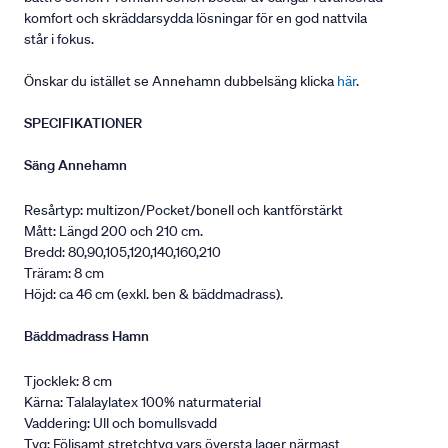
komfort och skräddarsydda lösningar för en god nattvila
står i fokus.
Önskar du istället se Annehamn dubbelsäng klicka
här
.
SPECIFIKATIONER
Säng Annehamn
Resårtyp: multizon/Pocket/bonell och kantförstärkt
Mått: Längd 200 och 210 cm.
Bredd: 80,90,105,120,140,160,210
Träram: 8 cm
Höjd: ca 46 cm (exkl. ben & bäddmadrass).
Bäddmadrass Hamn
Tjocklek: 8 cm
Kärna: Talalaylatex 100% naturmaterial
Vaddering: Ull och bomullsvadd
Tyg: Följsamt stretchtyg vars översta lager närmast