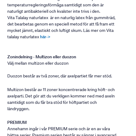
temperaturregleringsförmåga samtidigt som den är
naturligt antibakteriell och kvalster inte trivs i den.
Vita Talalay naturlatex är en naturlig latex från gummiträd,
det bearbetas genom en speciell metod för att få fram ett
mycket jämnt, elastiskt och luftigt skum. Läs mer om Vita
talalay naturlatex
här->
Zonindelning - Multizon eller duozon
Välj mellan multizon eller duozon
Duozon består av två zoner, där axelpartiet får mer stöd.
Multizon består av 11 zoner koncentrerade kring höft- och
axelparti. Det gör att du verkligen kommer ned med axeln
samtidigt som du får bra stöd för höftpartiet och
ländryggen.
PREMIUM
Annehamn ingår i vår PREMIUM serie och är en av våra
bättre serier. Premium serien består av sängar i avancerad