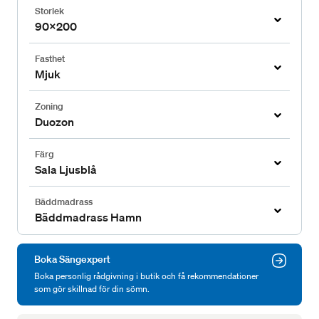
Storlek
90x200
Fasthet
Mjuk
Zoning
Duozon
Färg
Sala Ljusblå
Bäddmadrass
Bäddmadrass Hamn
Boka Sängexpert
Boka personlig rådgivning i butik och få rekommendationer
som gör skillnad för din sömn.