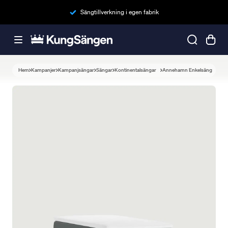
Sängtillverkning i egen fabrik
Hem
Kampanjer
Kampanjsängar
Sängar
Kontinentalsängar
Annehamn Enkelsäng