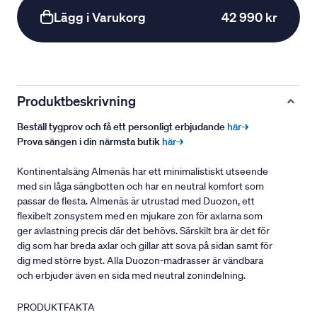
Lägg i Varukorg
42 990 kr
Produktbeskrivning
Beställ tygprov och få ett personligt erbjudande
här→
Prova sängen i din närmsta butik
här→
Kontinentalsäng Almenäs har ett minimalistiskt utseende
med sin låga sängbotten och har en neutral komfort som
passar de flesta. Almenäs är utrustad med Duozon, ett
flexibelt zonsystem med en mjukare zon för axlarna som
ger avlastning precis där det behövs. Särskilt bra är det för
dig som har breda axlar och gillar att sova på sidan samt för
dig med större byst. Alla Duozon-madrasser är vändbara
och erbjuder även en sida med neutral zonindelning.
PRODUKTFAKTA