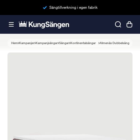
Sängtillverkning i egen fabrik
Hem
Kampanjer
Kampanjsängar
Sängar
Kontinentalsängar
Almenäs Dubbelsäng