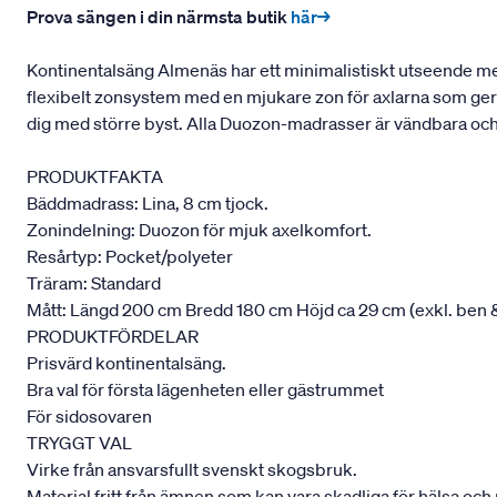
Prova sängen i din närmsta butik
här→
Kontinentalsäng Almenäs har ett minimalistiskt utseende me
flexibelt zonsystem med en mjukare zon för axlarna som ger av
dig med större byst. Alla Duozon-madrasser är vändbara och
PRODUKTFAKTA
Bäddmadrass: Lina, 8 cm tjock.
Zonindelning: Duozon för mjuk axelkomfort.
Resårtyp: Pocket/polyeter
Träram: Standard
Mått: Längd 200 cm Bredd 180 cm Höjd ca 29 cm (exkl. ben
PRODUKTFÖRDELAR
Prisvärd kontinentalsäng.
Bra val för första lägenheten eller gästrummet
För sidosovaren
TRYGGT VAL
Virke från ansvarsfullt svenskt skogsbruk.
Material fritt från ämnen som kan vara skadliga för hälsa och 