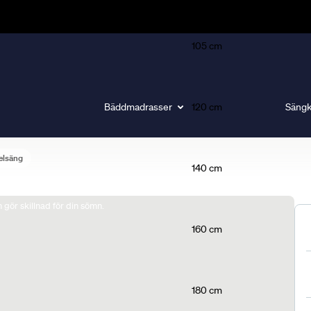
105 cm
Bäddmadrasser
120 cm
Sängk
elsäng
140 cm
gör skillnad för din sömn.
160 cm
180 cm