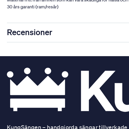
30 års garanti (ram/resår)
Recensioner
KungSängen – handgjorda sängar tillverkade i