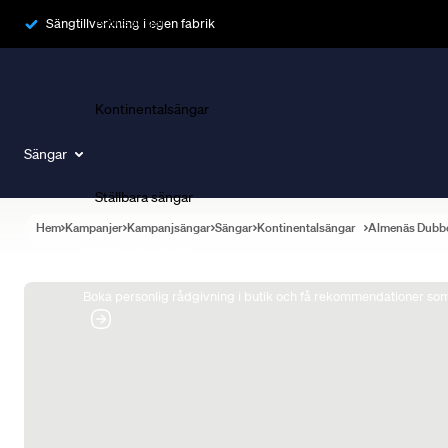
Ramsängar
Sängtillverkning i egen fabrik
Kontinentalsängar
Sängar
Ställbara sängar
Hem
Kampanjer
Kampanjsängar
Sängar
Kontinentalsängar
Almenäs Dubb
Boka Sängexpert
Boka personlig rådgivning i butik och få rekommendationer som 