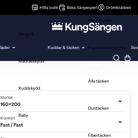
Lakan
Hitta butik
Boka Sängexpert
Drömklubben
Hotellkuddar
Örngott
läder
Kuddar & täcken
Ergonomiska kuddar
Sov
Madrasskydd
Täcken
Alla täcken
Kuddskydd
Storlek
160x200
Duntäcken
Baby
Komfort
Fast / Fast
Fibertäcken