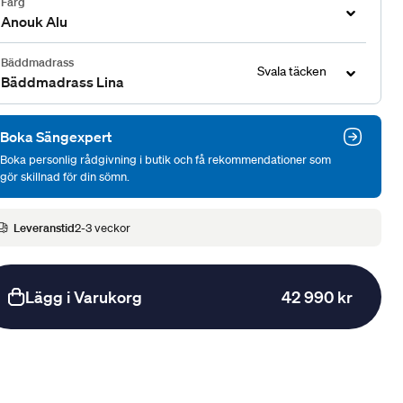
Färg
Anouk Alu
Bäddmadrass
Svala täcken
Bäddmadrass Lina
Boka Sängexpert
Boka personlig rådgivning i butik och få rekommendationer som
gör skillnad för din sömn.
Leveranstid
2-3 veckor
Lägg i Varukorg
42 990 kr