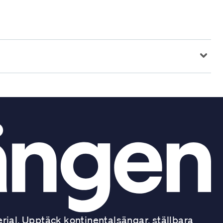
ial. Upptäck kontinentalsängar, ställbara