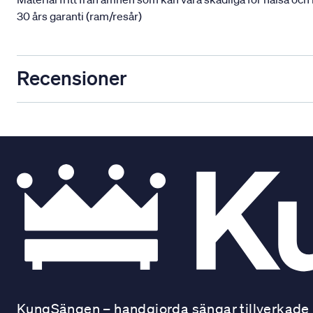
30 års garanti (ram/resår)
Recensioner
KungSängen – handgjorda sängar tillverkade i