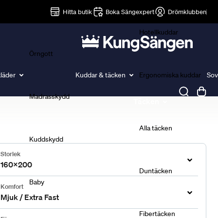
Lakan
Hitta butik
Boka Sängexpert
Drömklubben
Hotellkuddar
Örngott
läder
Kuddar & täcken
Ergonomiska kuddar
Sov
Madrasskydd
Täcken
Alla täcken
Kuddskydd
Storlek
160x200
Duntäcken
Baby
Komfort
Mjuk / Extra Fast
Fibertäcken