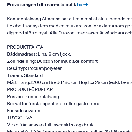
Prova sängen i din närmsta butik
här→
Kontinentalsäng Almenäs har ett minimalistiskt utseende me
flexibelt zonsystem med en mjukare zon för axlarna som ger av
dig med större byst. Alla Duozon-madrasser är vändbara och
PRODUKTFAKTA
Bäddmadrass: Lina, 8 cm tjock.
Zonindelning: Duozon för mjuk axelkomfort.
Resårtyp: Pocket/polyeter
Träram: Standard
Mått: Längd 200 cm Bredd 180 cm Höjd ca 29 cm (exkl. ben
PRODUKTFÖRDELAR
Prisvärd kontinentalsäng.
Bra val för första lägenheten eller gästrummet
För sidosovaren
TRYGGT VAL
Virke från ansvarsfullt svenskt skogsbruk.
Material fritt från ämnen som kan vara skadliga för hälsa och 