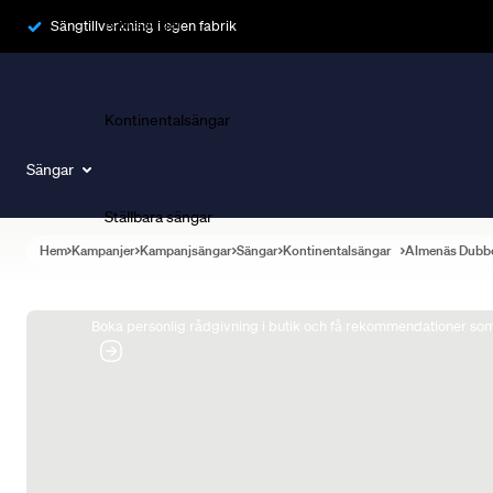
Ramsängar
Sängtillverkning i egen fabrik
Kontinentalsängar
Sängar
Ställbara sängar
Hem
Kampanjer
Kampanjsängar
Sängar
Kontinentalsängar
Almenäs Dubb
Boka Sängexpert
Boka personlig rådgivning i butik och få rekommendationer som 