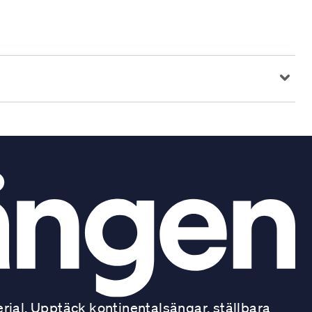
ial. Upptäck kontinentalsängar, ställbara