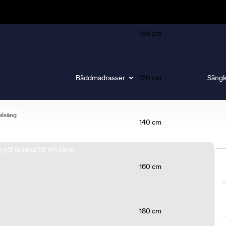
105 cm
Bäddmadrasser
120 cm
Sängk
elsäng
140 cm
gör skillnad för din sömn.
160 cm
180 cm