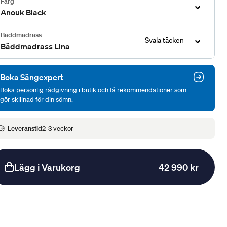
Färg
Anouk Black
Bäddmadrass
Svala täcken
Bäddmadrass Lina
Boka Sängexpert
Boka personlig rådgivning i butik och få rekommendationer som
gör skillnad för din sömn.
Leveranstid
2-3 veckor
Lägg i Varukorg
42 990 kr